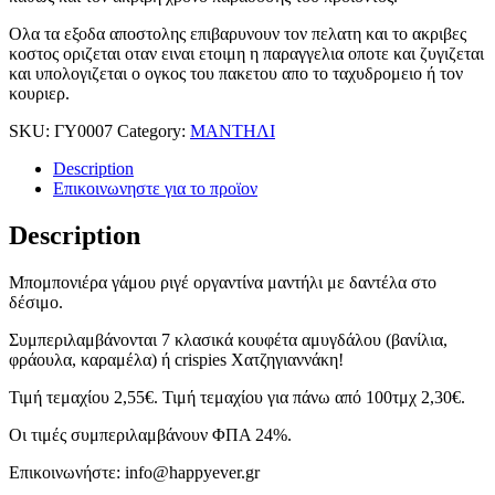
Ολα τα εξοδα αποστολης επιβαρυνουν τον πελατη και το ακριβες
κοστος οριζεται οταν ειναι ετοιμη η παραγγελια οποτε και ζυγιζεται
και υπολογιζεται ο ογκος του πακετου απο το ταχυδρομειο ή τον
κουριερ.
SKU:
ΓΥ0007
Category:
ΜΑΝΤΗΛΙ
Description
Επικοινωνηστε για το προϊoν
Description
Μπομπονιέρα γάμου ριγέ οργαντίνα μαντήλι με δαντέλα στο
δέσιμο.
Συμπεριλαμβάνονται 7 κλασικά κουφέτα αμυγδάλου (βανίλια,
φράουλα, καραμέλα) ή crispies Χατζηγιαννάκη!
Τιμή τεμαχίου 2,55€. Τιμή τεμαχίου για πάνω από 100τμχ 2,30€.
Οι τιμές συμπεριλαμβάνουν ΦΠΑ 24%.
Επικοινωνήστε: info@happyever.gr