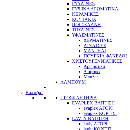
ΓΥΑΛΙΝΕΣ
ΓΥΨΙΝΑ ΑΡΩΜΑΤΙΚΑ
ΚΕΡΑΜΙΚΕΣ
ΚΟΥΤΑΚΙΑ
ΠΟΡΣΕΛΑΝΗ
ΤΟΥΛΙΝΕΣ
ΥΦΑΣΜΑΤΙΝΕΣ
ΔΕΡΜΑΤΙΝΕΣ
ΛΙΝΑΤΣΕΣ
ΜΑΝΤΗΛΙ
ΠΟΥΓΚΙΑ ΦΑΚΕΛΟΙ
ΧΡΙΣΤΟΥΓΕΝΝΙΑΤΙΚΕΣ
Αρωματικά
Διάφορες
Μπάλες
ΑΛΜΠΟΥΜ
Βαπτίζω!
ΠΡΟΣΚΛΗΤΗΡΙΑ
EVAPLEX ΒΑΠΤΙΣΗ
evaplex ΑΓΟΡΙ
evaplex ΚΟΡΙΤΣΙ
LAVLY ΒΑΠΤΙΣΗ
lavly ΑΓΟΡΙ
lavly ΚΟΡΙΤΣΙ