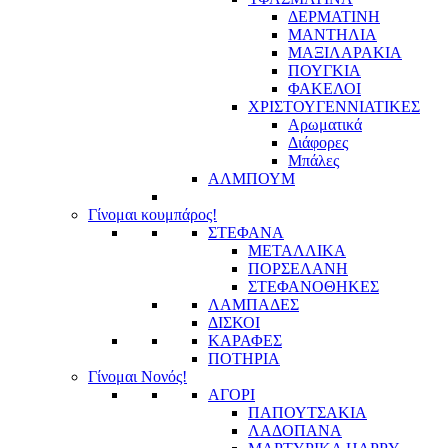
ΔΕΡΜΑΤΙΝΗ
ΜΑΝΤΗΛΙΑ
ΜΑΞΙΛΑΡΑΚΙΑ
ΠΟΥΓΚΙΑ
ΦΑΚΕΛΟΙ
ΧΡΙΣΤΟΥΓΕΝΝΙΑΤΙΚΕΣ
Αρωματικά
Διάφορες
Μπάλες
ΑΛΜΠΟΥΜ
Γίνομαι κουμπάρος!
ΣΤΕΦΑΝΑ
ΜΕΤΑΛΛΙΚΑ
ΠΟΡΣΕΛΑΝΗ
ΣΤΕΦΑΝΟΘΗΚΕΣ
ΛΑΜΠΑΔΕΣ
ΔΙΣΚΟΙ
ΚΑΡΑΦΕΣ
ΠΟΤΗΡΙΑ
Γίνομαι Νονός!
ΑΓΟΡΙ
ΠΑΠΟΥΤΣΑΚΙΑ
ΛΑΔΟΠΑΝΑ