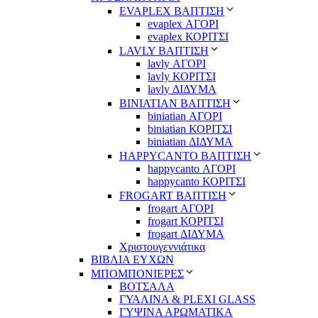
EVAPLEX ΒΑΠΤΙΣΗ
evaplex ΑΓΟΡΙ
evaplex ΚΟΡΙΤΣΙ
LAVLY ΒΑΠΤΙΣΗ
lavly ΑΓΟΡΙ
lavly ΚΟΡΙΤΣΙ
lavly ΔΙΔΥΜΑ
ΒΙΝΙΑΤΙΑΝ ΒΑΠΤΙΣΗ
biniatian ΑΓΟΡΙ
biniatian ΚΟΡΙΤΣΙ
biniatian ΔΙΔΥΜΑ
HAPPYCANTO ΒΑΠΤΙΣΗ
happycanto ΑΓΟΡΙ
happycanto ΚΟΡΙΤΣΙ
FROGART ΒΑΠΤΙΣΗ
frogart ΑΓΟΡΙ
frogart ΚΟΡΙΤΣΙ
frogart ΔΙΔΥΜΑ
Χριστουγεννιάτικα
ΒΙΒΛΙΑ ΕΥΧΩΝ
ΜΠΟΜΠΟΝΙΕΡΕΣ
ΒΟΤΣΑΛΑ
ΓΥΑΛΙΝΑ & PLEXI GLASS
ΓΥΨΙΝΑ ΑΡΩΜΑΤΙΚΑ