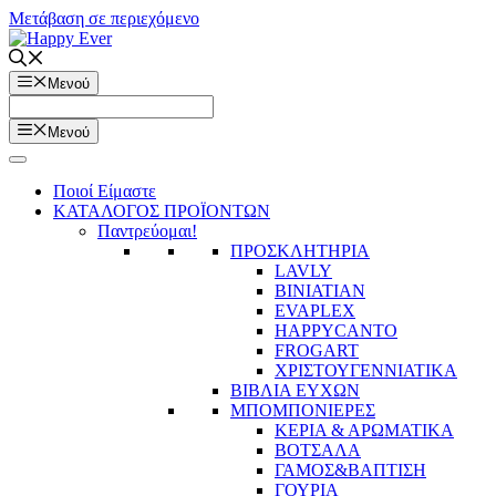
Μετάβαση σε περιεχόμενο
Μενού
Μενού
Ποιοί Είμαστε
ΚΑΤΑΛΟΓΟΣ ΠΡΟΪΟΝΤΩΝ
Παντρεύομαι!
ΠΡΟΣΚΛΗΤΗΡΙΑ
LAVLY
BINIATIAN
EVAPLEX
HAPPYCANTO
FROGART
ΧΡΙΣΤΟΥΓΕΝΝΙΑΤΙΚΑ
ΒΙΒΛΙΑ ΕΥΧΩΝ
ΜΠΟΜΠΟΝΙΕΡΕΣ
ΚΕΡΙΑ & ΑΡΩΜΑΤΙΚΑ
ΒΟΤΣΑΛΑ
ΓΑΜΟΣ&ΒΑΠΤΙΣΗ
ΓΟΥΡΙΑ