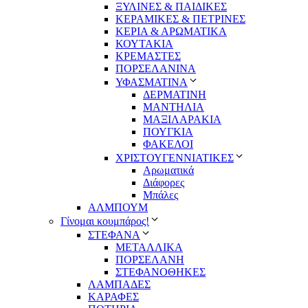
ΞΥΛΙΝΕΣ & ΠΑΙΔΙΚΕΣ
ΚΕΡΑΜΙΚΕΣ & ΠΕΤΡΙΝΕΣ
ΚΕΡΙΑ & ΑΡΩΜΑΤΙΚΑ
ΚΟΥΤΑΚΙΑ
ΚΡΕΜΑΣΤΕΣ
ΠΟΡΣΕΛΑΝΙΝΑ
ΥΦΑΣΜΑΤΙΝA
ΔΕΡΜΑΤΙΝΗ
ΜΑΝΤΗΛΙΑ
ΜΑΞΙΛΑΡΑΚΙΑ
ΠΟΥΓΚΙΑ
ΦΑΚΕΛΟΙ
ΧΡΙΣΤΟΥΓΕΝΝΙΑΤΙΚΕΣ
Αρωματικά
Διάφορες
Μπάλες
ΑΛΜΠΟΥΜ
Γίνομαι κουμπάρος!
ΣΤΕΦΑΝΑ
ΜΕΤΑΛΛΙΚΑ
ΠΟΡΣΕΛΑΝΗ
ΣΤΕΦΑΝΟΘΗΚΕΣ
ΛΑΜΠΑΔΕΣ
ΚΑΡΑΦΕΣ