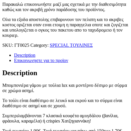
Παρακαλώ επικοινωνήστε μαζί μας σχετικά με την διαθεσιμότητα
καθώς και τον ακριβή χρόνο παράδοσης του προϊόντος.
Ολα τα εξοδα αποστολης επιβαρυνουν τον πελατη και το ακριβες
κοστος οριζεται οταν ειναι ετοιμη η παραγγελια οποτε και ζυγιζεται
και υπολογιζεται ο ογκος του πακετου απο το ταχυδρομειο ή τον
κουριερ.
SKU:
ΓΤ0025
Category:
SPECIAL ΤΟΥΛΙΝΕΣ
Description
Επικοινωνηστε για το προϊoν
Description
Μπομπονιέρα γάμου με τούλια lux και μοντέρνο δέσιμο με σύρμα
σε χρώμα ασημί.
Το τούλι είναι διαθέσιμο σε λευκό και εκρού και το σύρμα είναι
διαθέσιμο σε ασημί και σε χρυσό.
Συμπεριλαμβάνονται 7 κλασικά κουφέτα αμυγδάλου (βανίλια,
φράουλα, καραμέλα) ή crispies Χατζηγιαννάκη!
Τιμή τεμαχίου 1,90€. Τιμή τεμαχίου για πάνω από 150τμχ 1,70€.