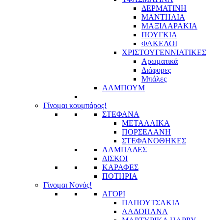
ΔΕΡΜΑΤΙΝΗ
ΜΑΝΤΗΛΙΑ
ΜΑΞΙΛΑΡΑΚΙΑ
ΠΟΥΓΚΙΑ
ΦΑΚΕΛΟΙ
ΧΡΙΣΤΟΥΓΕΝΝΙΑΤΙΚΕΣ
Αρωματικά
Διάφορες
Μπάλες
ΑΛΜΠΟΥΜ
Γίνομαι κουμπάρος!
ΣΤΕΦΑΝΑ
ΜΕΤΑΛΛΙΚΑ
ΠΟΡΣΕΛΑΝΗ
ΣΤΕΦΑΝΟΘΗΚΕΣ
ΛΑΜΠΑΔΕΣ
ΔΙΣΚΟΙ
ΚΑΡΑΦΕΣ
ΠΟΤΗΡΙΑ
Γίνομαι Νονός!
ΑΓΟΡΙ
ΠΑΠΟΥΤΣΑΚΙΑ
ΛΑΔΟΠΑΝΑ