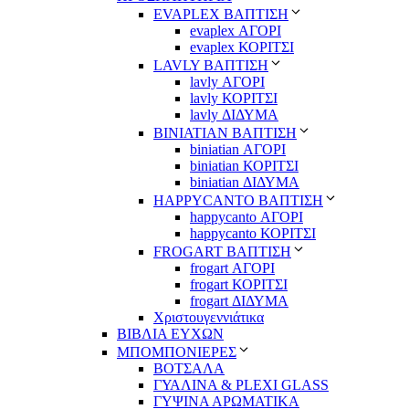
EVAPLEX ΒΑΠΤΙΣΗ
evaplex ΑΓΟΡΙ
evaplex ΚΟΡΙΤΣΙ
LAVLY ΒΑΠΤΙΣΗ
lavly ΑΓΟΡΙ
lavly ΚΟΡΙΤΣΙ
lavly ΔΙΔΥΜΑ
ΒΙΝΙΑΤΙΑΝ ΒΑΠΤΙΣΗ
biniatian ΑΓΟΡΙ
biniatian ΚΟΡΙΤΣΙ
biniatian ΔΙΔΥΜΑ
HAPPYCANTO ΒΑΠΤΙΣΗ
happycanto ΑΓΟΡΙ
happycanto ΚΟΡΙΤΣΙ
FROGART ΒΑΠΤΙΣΗ
frogart ΑΓΟΡΙ
frogart ΚΟΡΙΤΣΙ
frogart ΔΙΔΥΜΑ
Χριστουγεννιάτικα
ΒΙΒΛΙΑ ΕΥΧΩΝ
ΜΠΟΜΠΟΝΙΕΡΕΣ
ΒΟΤΣΑΛΑ
ΓΥΑΛΙΝΑ & PLEXI GLASS
ΓΥΨΙΝΑ ΑΡΩΜΑΤΙΚΑ