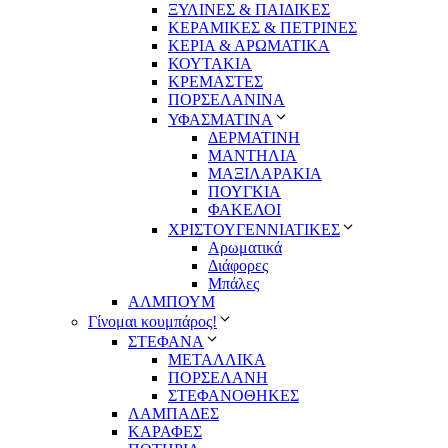
ΞΥΛΙΝΕΣ & ΠΑΙΔΙΚΕΣ
ΚΕΡΑΜΙΚΕΣ & ΠΕΤΡΙΝΕΣ
ΚΕΡΙΑ & ΑΡΩΜΑΤΙΚΑ
ΚΟΥΤΑΚΙΑ
ΚΡΕΜΑΣΤΕΣ
ΠΟΡΣΕΛΑΝΙΝΑ
ΥΦΑΣΜΑΤΙΝA
ΔΕΡΜΑΤΙΝΗ
ΜΑΝΤΗΛΙΑ
ΜΑΞΙΛΑΡΑΚΙΑ
ΠΟΥΓΚΙΑ
ΦΑΚΕΛΟΙ
ΧΡΙΣΤΟΥΓΕΝΝΙΑΤΙΚΕΣ
Αρωματικά
Διάφορες
Μπάλες
ΑΛΜΠΟΥΜ
Γίνομαι κουμπάρος!
ΣΤΕΦΑΝΑ
ΜΕΤΑΛΛΙΚΑ
ΠΟΡΣΕΛΑΝΗ
ΣΤΕΦΑΝΟΘΗΚΕΣ
ΛΑΜΠΑΔΕΣ
ΚΑΡΑΦΕΣ