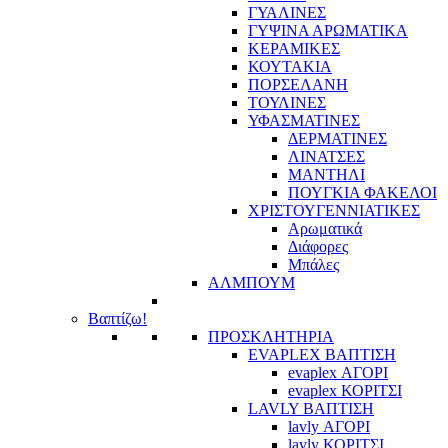
ΓΥΑΛΙΝΕΣ
ΓΥΨΙΝΑ ΑΡΩΜΑΤΙΚΑ
ΚΕΡΑΜΙΚΕΣ
ΚΟΥΤΑΚΙΑ
ΠΟΡΣΕΛΑΝΗ
ΤΟΥΛΙΝΕΣ
ΥΦΑΣΜΑΤΙΝΕΣ
ΔΕΡΜΑΤΙΝΕΣ
ΛΙΝΑΤΣΕΣ
ΜΑΝΤΗΛΙ
ΠΟΥΓΚΙΑ ΦΑΚΕΛΟΙ
ΧΡΙΣΤΟΥΓΕΝΝΙΑΤΙΚΕΣ
Αρωματικά
Διάφορες
Μπάλες
ΑΛΜΠΟΥΜ
Βαπτίζω!
ΠΡΟΣΚΛΗΤΗΡΙΑ
EVAPLEX ΒΑΠΤΙΣΗ
evaplex ΑΓΟΡΙ
evaplex ΚΟΡΙΤΣΙ
LAVLY ΒΑΠΤΙΣΗ
lavly ΑΓΟΡΙ
lavly ΚΟΡΙΤΣΙ