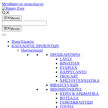
Μετάβαση σε περιεχόμενο
Μενού
Μενού
Ποιοί Είμαστε
ΚΑΤΑΛΟΓΟΣ ΠΡΟΪΟΝΤΩΝ
Παντρεύομαι!
ΠΡΟΣΚΛΗΤΗΡΙΑ
LAVLY
BINIATIAN
EVAPLEX
HAPPYCANTO
FROGART
ΧΡΙΣΤΟΥΓΕΝΝΙΑΤΙΚΑ
ΒΙΒΛΙΑ ΕΥΧΩΝ
ΜΠΟΜΠΟΝΙΕΡΕΣ
ΚΕΡΙΑ & ΑΡΩΜΑΤΙΚΑ
ΒΟΤΣΑΛΑ
ΓΑΜΟΣ&ΒΑΠΤΙΣΗ
ΓΟΥΡΙΑ