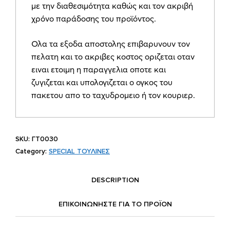
με την διαθεσιμότητα καθώς και τον ακριβή
και
χρόνο παράδοσης του προϊόντος.
γκρο
κορδέλα
Ολα τα εξοδα αποστολης επιβαρυνουν τον
ΓΤ0030
πελατη και το ακριβες κοστος οριζεται οταν
quantity
ειναι ετοιμη η παραγγελια οποτε και
ζυγιζεται και υπολογιζεται ο ογκος του
πακετου απο το ταχυδρομειο ή τον κουριερ.
SKU:
ΓΤ0030
Category:
SPECIAL ΤΟΥΛΙΝΕΣ
DESCRIPTION
ΕΠΙΚΟΙΝΩΝΗΣΤΕ ΓΙΑ ΤΟ ΠΡΟΪOΝ