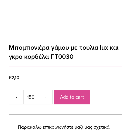
Μπομπονιέρα γάμου με τούλια lux και
γκρο κορδέλα ΓΤ0030
€
2,10
Add to cart
Μπομπονιέρα
γάμου
με
τούλια
Παρακαλώ επικοινωνήστε μαζί μας σχετικά
lux