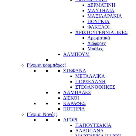
ΔΕΡΜΑΤΙΝΗ
ΜΑΝΤΗΛΙΑ
ΜΑΞΙΛΑΡΑΚΙΑ
ΠΟΥΓΚΙΑ
ΦΑΚΕΛΟΙ
ΧΡΙΣΤΟΥΓΕΝΝΙΑΤΙΚΕΣ
Αρωματικά
Διάφορες
Μπάλες
ΑΛΜΠΟΥΜ
Γίνομαι κουμπάρος!
ΣΤΕΦΑΝΑ
ΜΕΤΑΛΛΙΚΑ
ΠΟΡΣΕΛΑΝΗ
ΣΤΕΦΑΝΟΘΗΚΕΣ
ΛΑΜΠΑΔΕΣ
ΔΙΣΚΟΙ
ΚΑΡΑΦΕΣ
ΠΟΤΗΡΙΑ
Γίνομαι Νονός!
ΑΓΟΡΙ
ΠΑΠΟΥΤΣΑΚΙΑ
ΛΑΔΟΠΑΝΑ