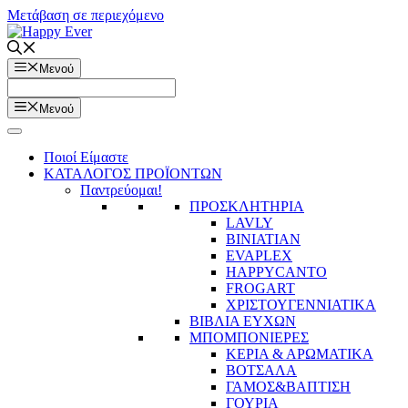
Μετάβαση σε περιεχόμενο
Μενού
Μενού
Ποιοί Είμαστε
ΚΑΤΑΛΟΓΟΣ ΠΡΟΪΟΝΤΩΝ
Παντρεύομαι!
ΠΡΟΣΚΛΗΤΗΡΙΑ
LAVLY
BINIATIAN
EVAPLEX
HAPPYCANTO
FROGART
ΧΡΙΣΤΟΥΓΕΝΝΙΑΤΙΚΑ
ΒΙΒΛΙΑ ΕΥΧΩΝ
ΜΠΟΜΠΟΝΙΕΡΕΣ
ΚΕΡΙΑ & ΑΡΩΜΑΤΙΚΑ
ΒΟΤΣΑΛΑ
ΓΑΜΟΣ&ΒΑΠΤΙΣΗ
ΓΟΥΡΙΑ