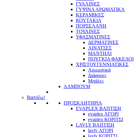
ΓΥΑΛΙΝΕΣ
ΓΥΨΙΝΑ ΑΡΩΜΑΤΙΚΑ
ΚΕΡΑΜΙΚΕΣ
ΚΟΥΤΑΚΙΑ
ΠΟΡΣΕΛΑΝΗ
ΤΟΥΛΙΝΕΣ
ΥΦΑΣΜΑΤΙΝΕΣ
ΔΕΡΜΑΤΙΝΕΣ
ΛΙΝΑΤΣΕΣ
ΜΑΝΤΗΛΙ
ΠΟΥΓΚΙΑ ΦΑΚΕΛΟΙ
ΧΡΙΣΤΟΥΓΕΝΝΙΑΤΙΚΕΣ
Αρωματικά
Διάφορες
Μπάλες
ΑΛΜΠΟΥΜ
Βαπτίζω!
ΠΡΟΣΚΛΗΤΗΡΙΑ
EVAPLEX ΒΑΠΤΙΣΗ
evaplex ΑΓΟΡΙ
evaplex ΚΟΡΙΤΣΙ
LAVLY ΒΑΠΤΙΣΗ
lavly ΑΓΟΡΙ
lavly ΚΟΡΙΤΣΙ