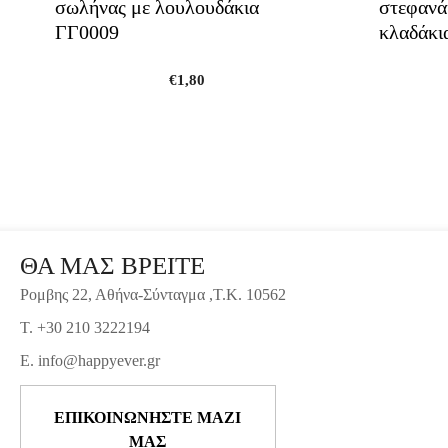
σωλήνας με λουλουδάκια
στεφανά
ΓΓ0009
κλαδάκι
€
1,80
ΘΑ ΜΑΣ ΒΡΕΙΤΕ
Ρομβης 22, Αθήνα-Σύνταγμα ,Τ.Κ. 10562
T. +30 210 3222194
E. info@happyever.gr
ΕΠΙΚΟΙΝΩΝΗΣΤΕ ΜΑΖΙ
ΜΑΣ