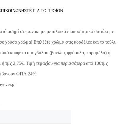
ΕΠΙΚΟΙΝΩΝΗΣΤΕ ΓΙΑ ΤΟ ΠΡΟΪOΝ
τό ασημί στεφανάκι με μεταλλικό διακοσμητικό σπιτάκι με
 σε χρυσό χρώμα! Επιλέξτε χρώμα στις κορδέλες και το τούλι.
σικά κουφέτα αμυγδάλου (βανίλια, φράουλα, καραμέλα) ή
ιμή τμχ 2,75€. Τιμή τεμαχίου για περισσότερα από 100τμχ
λαμβάνουν ΦΠΑ 24%.
yever.gr
)