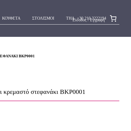
ΚΟΥΦΕΤΑ
ΣΤΟΛΙΣΜΟΙ
ΤΗΛ. +30 210 3222194
Είσοδος / Εγγραφή
ΕΦΑΝΆΚΙ ΒΚΡ0001
ι κρεμαστό στεφανάκι ΒΚΡ0001