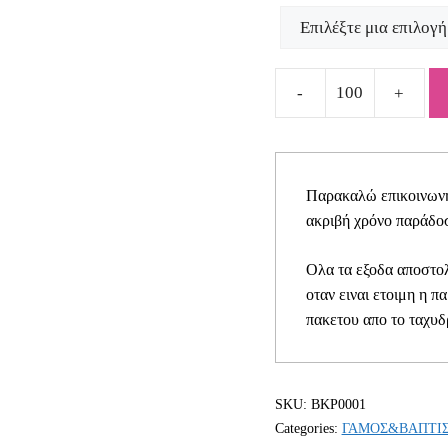
Μπομπονιέρα
γούρι
κρεμαστό
στεφανάκι
Παρακαλώ επικοινωνήσ
ΒΚΡ0001
ακριβή χρόνο παράδοσ
quantity
Ολα τα εξοδα αποστολ
οταν ειναι ετοιμη η π
πακετου απο το ταχυδ
SKU:
ΒΚΡ0001
Categories:
ΓΑΜΟΣ&ΒΑΠΤΙ