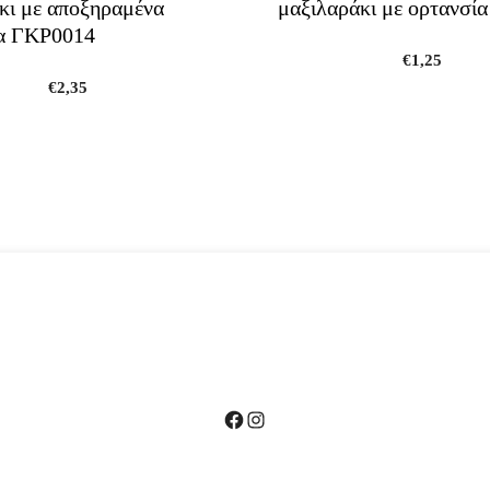
κι με αποξηραμένα
μαξιλαράκι με ορτανσί
α ΓΚΡ0014
€
1,25
€
2,35
Facebook
Instagram