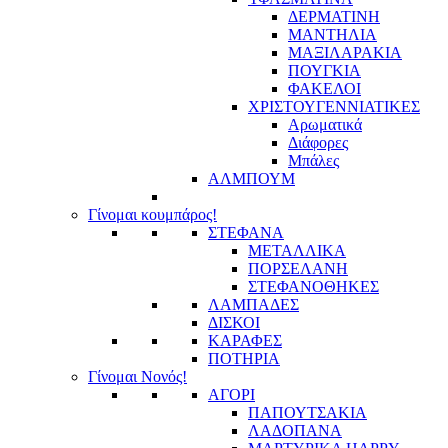
ΔΕΡΜΑΤΙΝΗ
ΜΑΝΤΗΛΙΑ
ΜΑΞΙΛΑΡΑΚΙΑ
ΠΟΥΓΚΙΑ
ΦΑΚΕΛΟΙ
ΧΡΙΣΤΟΥΓΕΝΝΙΑΤΙΚΕΣ
Αρωματικά
Διάφορες
Μπάλες
ΑΛΜΠΟΥΜ
Γίνομαι κουμπάρος!
ΣΤΕΦΑΝΑ
ΜΕΤΑΛΛΙΚΑ
ΠΟΡΣΕΛΑΝΗ
ΣΤΕΦΑΝΟΘΗΚΕΣ
ΛΑΜΠΑΔΕΣ
ΔΙΣΚΟΙ
ΚΑΡΑΦΕΣ
ΠΟΤΗΡΙΑ
Γίνομαι Νονός!
ΑΓΟΡΙ
ΠΑΠΟΥΤΣΑΚΙΑ
ΛΑΔΟΠΑΝΑ