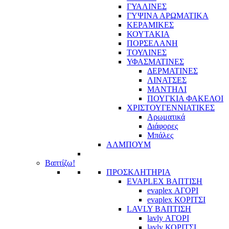
ΓΥΑΛΙΝΕΣ
ΓΥΨΙΝΑ ΑΡΩΜΑΤΙΚΑ
ΚΕΡΑΜΙΚΕΣ
ΚΟΥΤΑΚΙΑ
ΠΟΡΣΕΛΑΝΗ
ΤΟΥΛΙΝΕΣ
ΥΦΑΣΜΑΤΙΝΕΣ
ΔΕΡΜΑΤΙΝΕΣ
ΛΙΝΑΤΣΕΣ
ΜΑΝΤΗΛΙ
ΠΟΥΓΚΙΑ ΦΑΚΕΛΟΙ
ΧΡΙΣΤΟΥΓΕΝΝΙΑΤΙΚΕΣ
Αρωματικά
Διάφορες
Μπάλες
ΑΛΜΠΟΥΜ
Βαπτίζω!
ΠΡΟΣΚΛΗΤΗΡΙΑ
EVAPLEX ΒΑΠΤΙΣΗ
evaplex ΑΓΟΡΙ
evaplex ΚΟΡΙΤΣΙ
LAVLY ΒΑΠΤΙΣΗ
lavly ΑΓΟΡΙ
lavly ΚΟΡΙΤΣΙ