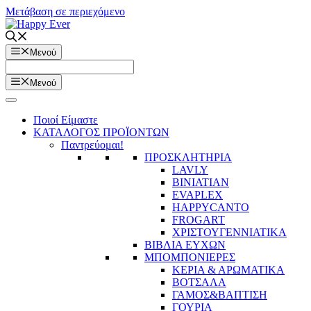
Μετάβαση σε περιεχόμενο
Μενού
Μενού
Ποιοί Είμαστε
ΚΑΤΑΛΟΓΟΣ ΠΡΟΪΟΝΤΩΝ
Παντρεύομαι!
ΠΡΟΣΚΛΗΤΗΡΙΑ
LAVLY
BINIATIAN
EVAPLEX
HAPPYCANTO
FROGART
ΧΡΙΣΤΟΥΓΕΝΝΙΑΤΙΚΑ
ΒΙΒΛΙΑ ΕΥΧΩΝ
ΜΠΟΜΠΟΝΙΕΡΕΣ
ΚΕΡΙΑ & ΑΡΩΜΑΤΙΚΑ
ΒΟΤΣΑΛΑ
ΓΑΜΟΣ&ΒΑΠΤΙΣΗ
ΓΟΥΡΙΑ