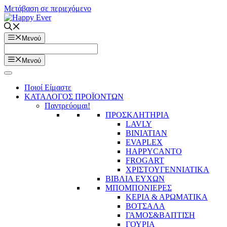
Μετάβαση σε περιεχόμενο
Μενού
Μενού
Ποιοί Είμαστε
ΚΑΤΑΛΟΓΟΣ ΠΡΟΪΟΝΤΩΝ
Παντρεύομαι!
ΠΡΟΣΚΛΗΤΗΡΙΑ
LAVLY
BINIATIAN
EVAPLEX
HAPPYCANTO
FROGART
ΧΡΙΣΤΟΥΓΕΝΝΙΑΤΙΚΑ
ΒΙΒΛΙΑ ΕΥΧΩΝ
ΜΠΟΜΠΟΝΙΕΡΕΣ
ΚΕΡΙΑ & ΑΡΩΜΑΤΙΚΑ
ΒΟΤΣΑΛΑ
ΓΑΜΟΣ&ΒΑΠΤΙΣΗ
ΓΟΥΡΙΑ