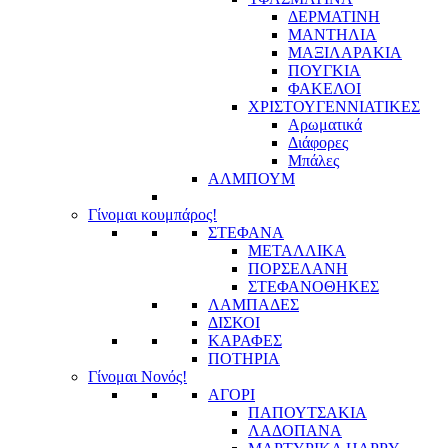
ΔΕΡΜΑΤΙΝΗ
ΜΑΝΤΗΛΙΑ
ΜΑΞΙΛΑΡΑΚΙΑ
ΠΟΥΓΚΙΑ
ΦΑΚΕΛΟΙ
ΧΡΙΣΤΟΥΓΕΝΝΙΑΤΙΚΕΣ
Αρωματικά
Διάφορες
Μπάλες
ΑΛΜΠΟΥΜ
Γίνομαι κουμπάρος!
ΣΤΕΦΑΝΑ
ΜΕΤΑΛΛΙΚΑ
ΠΟΡΣΕΛΑΝΗ
ΣΤΕΦΑΝΟΘΗΚΕΣ
ΛΑΜΠΑΔΕΣ
ΔΙΣΚΟΙ
ΚΑΡΑΦΕΣ
ΠΟΤΗΡΙΑ
Γίνομαι Νονός!
ΑΓΟΡΙ
ΠΑΠΟΥΤΣΑΚΙΑ
ΛΑΔΟΠΑΝΑ