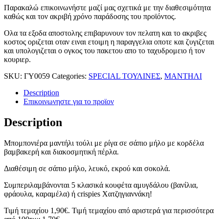
Παρακαλώ επικοινωνήστε μαζί μας σχετικά με την διαθεσιμότητα
καθώς και τον ακριβή χρόνο παράδοσης του προϊόντος.
Ολα τα εξοδα αποστολης επιβαρυνουν τον πελατη και το ακριβες
κοστος οριζεται οταν ειναι ετοιμη η παραγγελια οποτε και ζυγιζεται
και υπολογιζεται ο ογκος του πακετου απο το ταχυδρομειο ή τον
κουριερ.
SKU:
ΓΥ0059
Categories:
SPECIAL ΤΟΥΛΙΝΕΣ
,
ΜΑΝΤΗΛΙ
Description
Επικοινωνηστε για το προϊoν
Description
Μπομπονιέρα μαντήλι τούλι με ρίγα σε σάπιο μήλο με κορδέλα
βαμβακερή και διακοσμητική πέρλα.
Διαθέσιμη σε σάπιο μήλο, λευκό, εκρού και σοκολά.
Συμπεριλαμβάνονται 5 κλασικά κουφέτα αμυγδάλου (βανίλια,
φράουλα, καραμέλα) ή crispies Χατζηγιαννάκη!
Τιμή τεμαχίου 1,90€. Τιμή τεμαχίου από αριστερά για περισσότερα