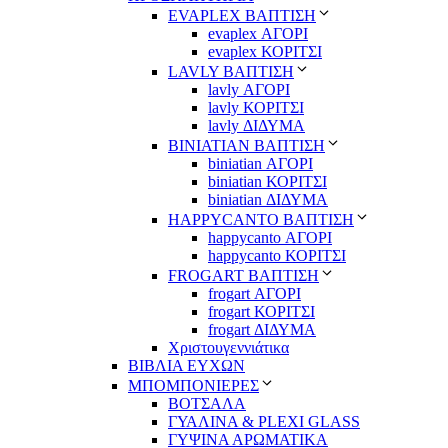
EVAPLEX ΒΑΠΤΙΣΗ
evaplex ΑΓΟΡΙ
evaplex ΚΟΡΙΤΣΙ
LAVLY ΒΑΠΤΙΣΗ
lavly ΑΓΟΡΙ
lavly ΚΟΡΙΤΣΙ
lavly ΔΙΔΥΜΑ
ΒΙΝΙΑΤΙΑΝ ΒΑΠΤΙΣΗ
biniatian ΑΓΟΡΙ
biniatian ΚΟΡΙΤΣΙ
biniatian ΔΙΔΥΜΑ
HAPPYCANTO ΒΑΠΤΙΣΗ
happycanto ΑΓΟΡΙ
happycanto ΚΟΡΙΤΣΙ
FROGART ΒΑΠΤΙΣΗ
frogart ΑΓΟΡΙ
frogart ΚΟΡΙΤΣΙ
frogart ΔΙΔΥΜΑ
Χριστουγεννιάτικα
ΒΙΒΛΙΑ ΕΥΧΩΝ
ΜΠΟΜΠΟΝΙΕΡΕΣ
ΒΟΤΣΑΛΑ
ΓΥΑΛΙΝΑ & PLEXI GLASS
ΓΥΨΙΝΑ ΑΡΩΜΑΤΙΚΑ