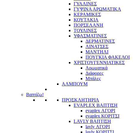
ΓΥΑΛΙΝΕΣ
ΓΥΨΙΝΑ ΑΡΩΜΑΤΙΚΑ
ΚΕΡΑΜΙΚΕΣ
ΚΟΥΤΑΚΙΑ
ΠΟΡΣΕΛΑΝΗ
ΤΟΥΛΙΝΕΣ
ΥΦΑΣΜΑΤΙΝΕΣ
ΔΕΡΜΑΤΙΝΕΣ
ΛΙΝΑΤΣΕΣ
ΜΑΝΤΗΛΙ
ΠΟΥΓΚΙΑ ΦΑΚΕΛΟΙ
ΧΡΙΣΤΟΥΓΕΝΝΙΑΤΙΚΕΣ
Αρωματικά
Διάφορες
Μπάλες
ΑΛΜΠΟΥΜ
Βαπτίζω!
ΠΡΟΣΚΛΗΤΗΡΙΑ
EVAPLEX ΒΑΠΤΙΣΗ
evaplex ΑΓΟΡΙ
evaplex ΚΟΡΙΤΣΙ
LAVLY ΒΑΠΤΙΣΗ
lavly ΑΓΟΡΙ
lavly ΚΟΡΙΤΣΙ