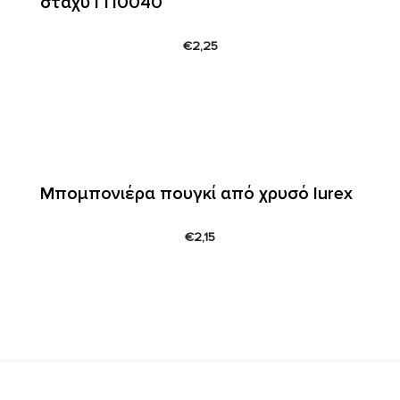
στάχυ ΓΠ0040
€
2,25
Μπομπονιέρα πουγκί από χρυσό lurex
€
2,15