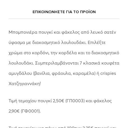
ΕΠΙΚΟΙΝΩΝΗΣΤΕ ΓΙΑ ΤΟ ΠΡΟΪOΝ
Μπομπονιέρα πουγκί και φάκελος από λευκό σατέν
ύφασμα με διακοσμητικό λουλουδάκι. Επιλέξτε
χρώμα στο κορδόνι, την κορδέλα και το διακοσμητικό
λουλουδάκι. Συμπεριλαμβάνονται 7 κλασικά κουφέτα
αμυγδάλου (βανίλια, φράουλα, καραμέλα) ή crispies
Χατζηγιαννάκη!
Τιμή τεμαχίου πουγκί 2,50€ (ΓΠ0003) και φάκελος
2,90€ (ΓΦ0001).
Τιμή τεμαχίου για πάνω από 100τμχ 2,25€ πουγκί και