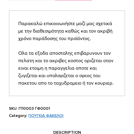
πουγκί
και
φάκελος
Παρακαλώ επικοινωνήστε μαζί μας σχετικά
από
με την διαθεσιμότητα καθώς και τον ακριβή
λευκό
χρόνο παράδοσης του προϊόντος.
σατέν
ύφασμα
Ολα τα εξοδα αποστολης επιβαρυνουν τον
quantity
πελατη και το ακριβες κοστος οριζεται οταν
ειναι ετοιμη η παραγγελια οποτε και
ζυγιζεται και υπολογιζεται ο ογκος του
πακετου απο το ταχυδρομειο ή τον κουριερ.
SKU:
ΓΠ0003 ΓΦ0001
Category:
ΠΟΥΓΚΙΑ ΦΑΚΕΛΟΙ
DESCRIPTION