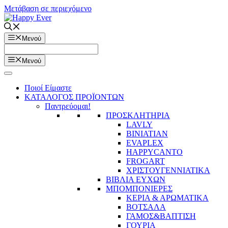
Μετάβαση σε περιεχόμενο
Μενού
Μενού
Ποιοί Είμαστε
ΚΑΤΑΛΟΓΟΣ ΠΡΟΪΟΝΤΩΝ
Παντρεύομαι!
ΠΡΟΣΚΛΗΤΗΡΙΑ
LAVLY
BINIATIAN
EVAPLEX
HAPPYCANTO
FROGART
ΧΡΙΣΤΟΥΓΕΝΝΙΑΤΙΚΑ
ΒΙΒΛΙΑ ΕΥΧΩΝ
ΜΠΟΜΠΟΝΙΕΡΕΣ
ΚΕΡΙΑ & ΑΡΩΜΑΤΙΚΑ
ΒΟΤΣΑΛΑ
ΓΑΜΟΣ&ΒΑΠΤΙΣΗ
ΓΟΥΡΙΑ