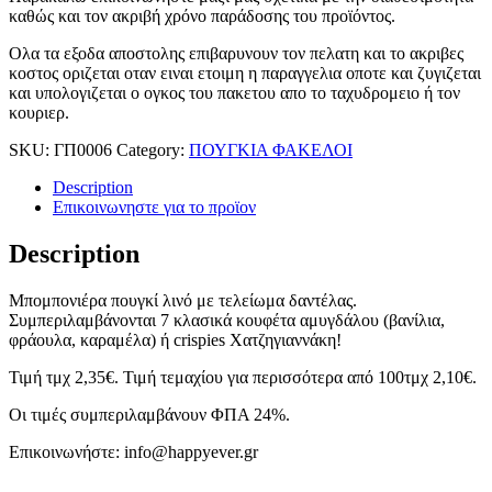
καθώς και τον ακριβή χρόνο παράδοσης του προϊόντος.
Ολα τα εξοδα αποστολης επιβαρυνουν τον πελατη και το ακριβες
κοστος οριζεται οταν ειναι ετοιμη η παραγγελια οποτε και ζυγιζεται
και υπολογιζεται ο ογκος του πακετου απο το ταχυδρομειο ή τον
κουριερ.
SKU:
ΓΠ0006
Category:
ΠΟΥΓΚΙΑ ΦΑΚΕΛΟΙ
Description
Επικοινωνηστε για το προϊoν
Description
Μπομπονιέρα πουγκί λινό με τελείωμα δαντέλας.
Συμπεριλαμβάνονται 7 κλασικά κουφέτα αμυγδάλου (βανίλια,
φράουλα, καραμέλα) ή crispies Χατζηγιαννάκη!
Τιμή τμχ 2,35€. Τιμή τεμαχίου για περισσότερα από 100τμχ 2,10€.
Οι τιμές συμπεριλαμβάνουν ΦΠΑ 24%.
Επικοινωνήστε: info@happyever.gr