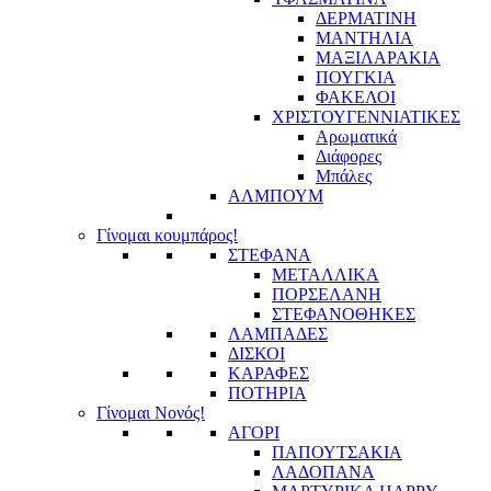
ΔΕΡΜΑΤΙΝΗ
ΜΑΝΤΗΛΙΑ
ΜΑΞΙΛΑΡΑΚΙΑ
ΠΟΥΓΚΙΑ
ΦΑΚΕΛΟΙ
ΧΡΙΣΤΟΥΓΕΝΝΙΑΤΙΚΕΣ
Αρωματικά
Διάφορες
Μπάλες
ΑΛΜΠΟΥΜ
Γίνομαι κουμπάρος!
ΣΤΕΦΑΝΑ
ΜΕΤΑΛΛΙΚΑ
ΠΟΡΣΕΛΑΝΗ
ΣΤΕΦΑΝΟΘΗΚΕΣ
ΛΑΜΠΑΔΕΣ
ΔΙΣΚΟΙ
ΚΑΡΑΦΕΣ
ΠΟΤΗΡΙΑ
Γίνομαι Νονός!
ΑΓΟΡΙ
ΠΑΠΟΥΤΣΑΚΙΑ
ΛΑΔΟΠΑΝΑ