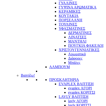
ΓΥΑΛΙΝΕΣ
ΓΥΨΙΝΑ ΑΡΩΜΑΤΙΚΑ
ΚΕΡΑΜΙΚΕΣ
ΚΟΥΤΑΚΙΑ
ΠΟΡΣΕΛΑΝΗ
ΤΟΥΛΙΝΕΣ
ΥΦΑΣΜΑΤΙΝΕΣ
ΔΕΡΜΑΤΙΝΕΣ
ΛΙΝΑΤΣΕΣ
ΜΑΝΤΗΛΙ
ΠΟΥΓΚΙΑ ΦΑΚΕΛΟΙ
ΧΡΙΣΤΟΥΓΕΝΝΙΑΤΙΚΕΣ
Αρωματικά
Διάφορες
Μπάλες
ΑΛΜΠΟΥΜ
Βαπτίζω!
ΠΡΟΣΚΛΗΤΗΡΙΑ
EVAPLEX ΒΑΠΤΙΣΗ
evaplex ΑΓΟΡΙ
evaplex ΚΟΡΙΤΣΙ
LAVLY ΒΑΠΤΙΣΗ
lavly ΑΓΟΡΙ
lavly ΚΟΡΙΤΣΙ