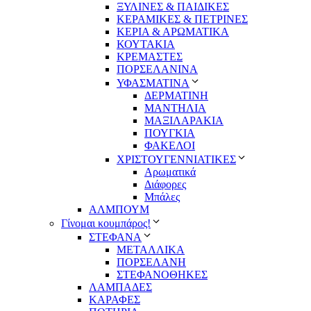
ΞΥΛΙΝΕΣ & ΠΑΙΔΙΚΕΣ
ΚΕΡΑΜΙΚΕΣ & ΠΕΤΡΙΝΕΣ
ΚΕΡΙΑ & ΑΡΩΜΑΤΙΚΑ
ΚΟΥΤΑΚΙΑ
ΚΡΕΜΑΣΤΕΣ
ΠΟΡΣΕΛΑΝΙΝΑ
ΥΦΑΣΜΑΤΙΝA
ΔΕΡΜΑΤΙΝΗ
ΜΑΝΤΗΛΙΑ
ΜΑΞΙΛΑΡΑΚΙΑ
ΠΟΥΓΚΙΑ
ΦΑΚΕΛΟΙ
ΧΡΙΣΤΟΥΓΕΝΝΙΑΤΙΚΕΣ
Αρωματικά
Διάφορες
Μπάλες
ΑΛΜΠΟΥΜ
Γίνομαι κουμπάρος!
ΣΤΕΦΑΝΑ
ΜΕΤΑΛΛΙΚΑ
ΠΟΡΣΕΛΑΝΗ
ΣΤΕΦΑΝΟΘΗΚΕΣ
ΛΑΜΠΑΔΕΣ
ΚΑΡΑΦΕΣ