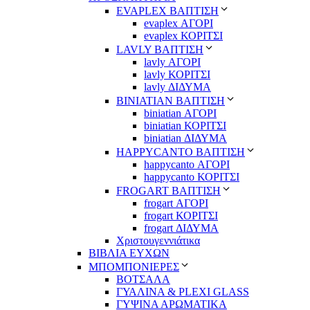
EVAPLEX ΒΑΠΤΙΣΗ
evaplex ΑΓΟΡΙ
evaplex ΚΟΡΙΤΣΙ
LAVLY ΒΑΠΤΙΣΗ
lavly ΑΓΟΡΙ
lavly ΚΟΡΙΤΣΙ
lavly ΔΙΔΥΜΑ
ΒΙΝΙΑΤΙΑΝ ΒΑΠΤΙΣΗ
biniatian ΑΓΟΡΙ
biniatian ΚΟΡΙΤΣΙ
biniatian ΔΙΔΥΜΑ
HAPPYCANTO ΒΑΠΤΙΣΗ
happycanto ΑΓΟΡΙ
happycanto ΚΟΡΙΤΣΙ
FROGART ΒΑΠΤΙΣΗ
frogart ΑΓΟΡΙ
frogart ΚΟΡΙΤΣΙ
frogart ΔΙΔΥΜΑ
Χριστουγεννιάτικα
ΒΙΒΛΙΑ ΕΥΧΩΝ
ΜΠΟΜΠΟΝΙΕΡΕΣ
ΒΟΤΣΑΛΑ
ΓΥΑΛΙΝΑ & PLEXI GLASS
ΓΥΨΙΝΑ ΑΡΩΜΑΤΙΚΑ