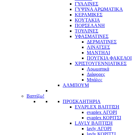
ΓΥΑΛΙΝΕΣ
ΓΥΨΙΝΑ ΑΡΩΜΑΤΙΚΑ
ΚΕΡΑΜΙΚΕΣ
ΚΟΥΤΑΚΙΑ
ΠΟΡΣΕΛΑΝΗ
ΤΟΥΛΙΝΕΣ
ΥΦΑΣΜΑΤΙΝΕΣ
ΔΕΡΜΑΤΙΝΕΣ
ΛΙΝΑΤΣΕΣ
ΜΑΝΤΗΛΙ
ΠΟΥΓΚΙΑ ΦΑΚΕΛΟΙ
ΧΡΙΣΤΟΥΓΕΝΝΙΑΤΙΚΕΣ
Αρωματικά
Διάφορες
Μπάλες
ΑΛΜΠΟΥΜ
Βαπτίζω!
ΠΡΟΣΚΛΗΤΗΡΙΑ
EVAPLEX ΒΑΠΤΙΣΗ
evaplex ΑΓΟΡΙ
evaplex ΚΟΡΙΤΣΙ
LAVLY ΒΑΠΤΙΣΗ
lavly ΑΓΟΡΙ
lavly ΚΟΡΙΤΣΙ