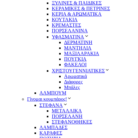
ΞΥΛΙΝΕΣ & ΠΑΙΔΙΚΕΣ
ΚΕΡΑΜΙΚΕΣ & ΠΕΤΡΙΝΕΣ
ΚΕΡΙΑ & ΑΡΩΜΑΤΙΚΑ
ΚΟΥΤΑΚΙΑ
ΚΡΕΜΑΣΤΕΣ
ΠΟΡΣΕΛΑΝΙΝΑ
ΥΦΑΣΜΑΤΙΝA
ΔΕΡΜΑΤΙΝΗ
ΜΑΝΤΗΛΙΑ
ΜΑΞΙΛΑΡΑΚΙΑ
ΠΟΥΓΚΙΑ
ΦΑΚΕΛΟΙ
ΧΡΙΣΤΟΥΓΕΝΝΙΑΤΙΚΕΣ
Αρωματικά
Διάφορες
Μπάλες
ΑΛΜΠΟΥΜ
Γίνομαι κουμπάρος!
ΣΤΕΦΑΝΑ
ΜΕΤΑΛΛΙΚΑ
ΠΟΡΣΕΛΑΝΗ
ΣΤΕΦΑΝΟΘΗΚΕΣ
ΛΑΜΠΑΔΕΣ
ΚΑΡΑΦΕΣ