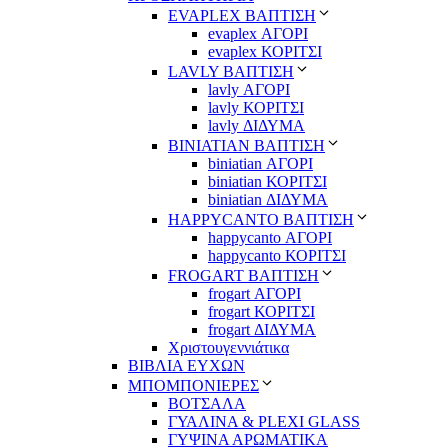
EVAPLEX ΒΑΠΤΙΣΗ
evaplex ΑΓΟΡΙ
evaplex ΚΟΡΙΤΣΙ
LAVLY ΒΑΠΤΙΣΗ
lavly ΑΓΟΡΙ
lavly ΚΟΡΙΤΣΙ
lavly ΔΙΔΥΜΑ
ΒΙΝΙΑΤΙΑΝ ΒΑΠΤΙΣΗ
biniatian ΑΓΟΡΙ
biniatian ΚΟΡΙΤΣΙ
biniatian ΔΙΔΥΜΑ
HAPPYCANTO ΒΑΠΤΙΣΗ
happycanto ΑΓΟΡΙ
happycanto ΚΟΡΙΤΣΙ
FROGART ΒΑΠΤΙΣΗ
frogart ΑΓΟΡΙ
frogart ΚΟΡΙΤΣΙ
frogart ΔΙΔΥΜΑ
Χριστουγεννιάτικα
ΒΙΒΛΙΑ ΕΥΧΩΝ
ΜΠΟΜΠΟΝΙΕΡΕΣ
ΒΟΤΣΑΛΑ
ΓΥΑΛΙΝΑ & PLEXI GLASS
ΓΥΨΙΝΑ ΑΡΩΜΑΤΙΚΑ