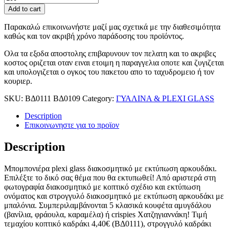
Add to cart
Παρακαλώ επικοινωνήστε μαζί μας σχετικά με την διαθεσιμότητα
καθώς και τον ακριβή χρόνο παράδοσης του προϊόντος.
Ολα τα εξοδα αποστολης επιβαρυνουν τον πελατη και το ακριβες
κοστος οριζεται οταν ειναι ετοιμη η παραγγελια οποτε και ζυγιζεται
και υπολογιζεται ο ογκος του πακετου απο το ταχυδρομειο ή τον
κουριερ.
SKU:
ΒΔ0111 ΒΔ0109
Category:
ΓΥΑΛΙΝΑ & PLEXI GLASS
Description
Επικοινωνηστε για το προϊoν
Description
Μπομπονιέρα plexi glass διακοσμητικό με εκτύπωση αρκουδάκι.
Επιλέξτε το δικό σας θέμα που θα εκτυπωθεί! Από αριστερά στη
φωτογραφία διακοσμητικό με κοπτικό σχέδιο και εκτύπωση
ονόματος και στρογγυλό διακοσμητικό με εκτύπωση αρκουδάκι με
μπαλόνια. Συμπεριλαμβάνονται 5 κλασικά κουφέτα αμυγδάλου
(βανίλια, φράουλα, καραμέλα) ή crispies Χατζηγιαννάκη! Τιμή
τεμαχίου κοπτικό καδράκι 4,40€ (ΒΔ0111), στρογγυλό καδράκι