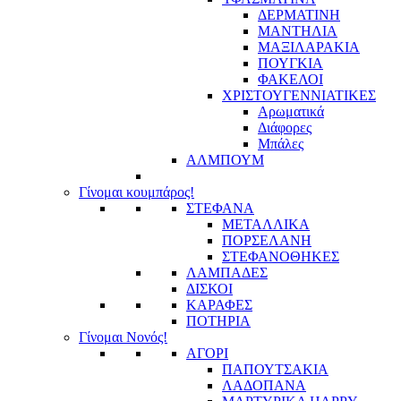
ΔΕΡΜΑΤΙΝΗ
ΜΑΝΤΗΛΙΑ
ΜΑΞΙΛΑΡΑΚΙΑ
ΠΟΥΓΚΙΑ
ΦΑΚΕΛΟΙ
ΧΡΙΣΤΟΥΓΕΝΝΙΑΤΙΚΕΣ
Αρωματικά
Διάφορες
Μπάλες
ΑΛΜΠΟΥΜ
Γίνομαι κουμπάρος!
ΣΤΕΦΑΝΑ
ΜΕΤΑΛΛΙΚΑ
ΠΟΡΣΕΛΑΝΗ
ΣΤΕΦΑΝΟΘΗΚΕΣ
ΛΑΜΠΑΔΕΣ
ΔΙΣΚΟΙ
ΚΑΡΑΦΕΣ
ΠΟΤΗΡΙΑ
Γίνομαι Νονός!
ΑΓΟΡΙ
ΠΑΠΟΥΤΣΑΚΙΑ
ΛΑΔΟΠΑΝΑ