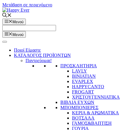
Μετάβαση σε περιεχόμενο
Μενού
Μενού
Ποιοί Είμαστε
ΚΑΤΑΛΟΓΟΣ ΠΡΟΪΟΝΤΩΝ
Παντρεύομαι!
ΠΡΟΣΚΛΗΤΗΡΙΑ
LAVLY
BINIATIAN
EVAPLEX
HAPPYCANTO
FROGART
ΧΡΙΣΤΟΥΓΕΝΝΙΑΤΙΚΑ
ΒΙΒΛΙΑ ΕΥΧΩΝ
ΜΠΟΜΠΟΝΙΕΡΕΣ
ΚΕΡΙΑ & ΑΡΩΜΑΤΙΚΑ
ΒΟΤΣΑΛΑ
ΓΑΜΟΣ&ΒΑΠΤΙΣΗ
ΓΟΥΡΙΑ