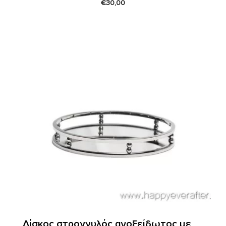
€
30,00
Δίσκος στρογγυλός ανοξείδωτος με