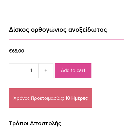
Δίσκος ορθογώνιος ανοξείδωτος
€
65,00
Add to cart
Δίσκος
ορθογώνιος
ανοξείδωτος
quantity
Χρόνος Προετοιμασίας:
10 Ημέρες
Τρόποι Αποστολής