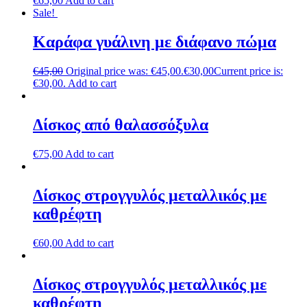
€
65,00
Add to cart
Sale!
Καράφα γυάλινη με διάφανο πώμα
€
45,00
Original price was: €45,00.
€
30,00
Current price is:
€30,00.
Add to cart
Δίσκος από θαλασσόξυλα
€
75,00
Add to cart
Δίσκος στρογγυλός μεταλλικός με
καθρέφτη
€
60,00
Add to cart
Δίσκος στρογγυλός μεταλλικός με
καθρέφτη