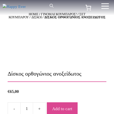
Μετάβαση
Me
σε
HOME
/
ΓΙΝΟΜΑΙ ΚΟΥΜΠΑΡΟΣ!
/
ΣΕΤ
περιεχόμενο
ΚΟΥΜΠΑΡΟΥ
/
ΔΙΣΚΟΙ
/ ΔΊΣΚΟΣ ΟΡΘΟΓΏΝΙΟΣ ΑΝΟΞΕΊΔΩΤΟΣ
Δίσκος ορθογώνιος ανοξείδωτος
€
65,00
Add to cart
Δίσκος