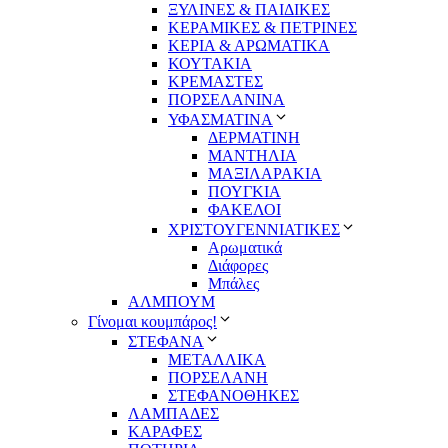
ΞΥΛΙΝΕΣ & ΠΑΙΔΙΚΕΣ
ΚΕΡΑΜΙΚΕΣ & ΠΕΤΡΙΝΕΣ
ΚΕΡΙΑ & ΑΡΩΜΑΤΙΚΑ
ΚΟΥΤΑΚΙΑ
ΚΡΕΜΑΣΤΕΣ
ΠΟΡΣΕΛΑΝΙΝΑ
ΥΦΑΣΜΑΤΙΝA
ΔΕΡΜΑΤΙΝΗ
ΜΑΝΤΗΛΙΑ
ΜΑΞΙΛΑΡΑΚΙΑ
ΠΟΥΓΚΙΑ
ΦΑΚΕΛΟΙ
ΧΡΙΣΤΟΥΓΕΝΝΙΑΤΙΚΕΣ
Αρωματικά
Διάφορες
Μπάλες
ΑΛΜΠΟΥΜ
Γίνομαι κουμπάρος!
ΣΤΕΦΑΝΑ
ΜΕΤΑΛΛΙΚΑ
ΠΟΡΣΕΛΑΝΗ
ΣΤΕΦΑΝΟΘΗΚΕΣ
ΛΑΜΠΑΔΕΣ
ΚΑΡΑΦΕΣ