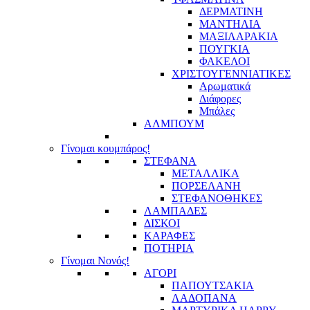
ΔΕΡΜΑΤΙΝΗ
ΜΑΝΤΗΛΙΑ
ΜΑΞΙΛΑΡΑΚΙΑ
ΠΟΥΓΚΙΑ
ΦΑΚΕΛΟΙ
ΧΡΙΣΤΟΥΓΕΝΝΙΑΤΙΚΕΣ
Αρωματικά
Διάφορες
Μπάλες
ΑΛΜΠΟΥΜ
Γίνομαι κουμπάρος!
ΣΤΕΦΑΝΑ
ΜΕΤΑΛΛΙΚΑ
ΠΟΡΣΕΛΑΝΗ
ΣΤΕΦΑΝΟΘΗΚΕΣ
ΛΑΜΠΑΔΕΣ
ΔΙΣΚΟΙ
ΚΑΡΑΦΕΣ
ΠΟΤΗΡΙΑ
Γίνομαι Νονός!
ΑΓΟΡΙ
ΠΑΠΟΥΤΣΑΚΙΑ
ΛΑΔΟΠΑΝΑ