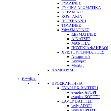
ΓΥΑΛΙΝΕΣ
ΓΥΨΙΝΑ ΑΡΩΜΑΤΙΚΑ
ΚΕΡΑΜΙΚΕΣ
ΚΟΥΤΑΚΙΑ
ΠΟΡΣΕΛΑΝΗ
ΤΟΥΛΙΝΕΣ
ΥΦΑΣΜΑΤΙΝΕΣ
ΔΕΡΜΑΤΙΝΕΣ
ΛΙΝΑΤΣΕΣ
ΜΑΝΤΗΛΙ
ΠΟΥΓΚΙΑ ΦΑΚΕΛΟΙ
ΧΡΙΣΤΟΥΓΕΝΝΙΑΤΙΚΕΣ
Αρωματικά
Διάφορες
Μπάλες
ΑΛΜΠΟΥΜ
Βαπτίζω!
ΠΡΟΣΚΛΗΤΗΡΙΑ
EVAPLEX ΒΑΠΤΙΣΗ
evaplex ΑΓΟΡΙ
evaplex ΚΟΡΙΤΣΙ
LAVLY ΒΑΠΤΙΣΗ
lavly ΑΓΟΡΙ
lavly ΚΟΡΙΤΣΙ