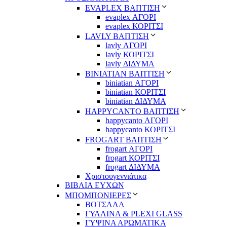
EVAPLEX ΒΑΠΤΙΣΗ
evaplex ΑΓΟΡΙ
evaplex ΚΟΡΙΤΣΙ
LAVLY ΒΑΠΤΙΣΗ
lavly ΑΓΟΡΙ
lavly ΚΟΡΙΤΣΙ
lavly ΔΙΔΥΜΑ
ΒΙΝΙΑΤΙΑΝ ΒΑΠΤΙΣΗ
biniatian ΑΓΟΡΙ
biniatian ΚΟΡΙΤΣΙ
biniatian ΔΙΔΥΜΑ
HAPPYCANTO ΒΑΠΤΙΣΗ
happycanto ΑΓΟΡΙ
happycanto ΚΟΡΙΤΣΙ
FROGART ΒΑΠΤΙΣΗ
frogart ΑΓΟΡΙ
frogart ΚΟΡΙΤΣΙ
frogart ΔΙΔΥΜΑ
Χριστουγεννιάτικα
ΒΙΒΛΙΑ ΕΥΧΩΝ
ΜΠΟΜΠΟΝΙΕΡΕΣ
ΒΟΤΣΑΛΑ
ΓΥΑΛΙΝΑ & PLEXI GLASS
ΓΥΨΙΝΑ ΑΡΩΜΑΤΙΚΑ