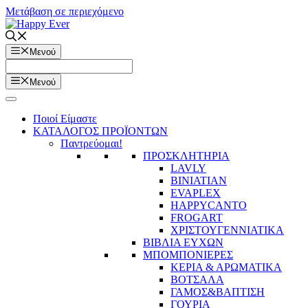
Μετάβαση σε περιεχόμενο
Μενού
Μενού
Ποιοί Είμαστε
ΚΑΤΑΛΟΓΟΣ ΠΡΟΪΟΝΤΩΝ
Παντρεύομαι!
ΠΡΟΣΚΛΗΤΗΡΙΑ
LAVLY
BINIATIAN
EVAPLEX
HAPPYCANTO
FROGART
ΧΡΙΣΤΟΥΓΕΝΝΙΑΤΙΚΑ
ΒΙΒΛΙΑ ΕΥΧΩΝ
ΜΠΟΜΠΟΝΙΕΡΕΣ
ΚΕΡΙΑ & ΑΡΩΜΑΤΙΚΑ
ΒΟΤΣΑΛΑ
ΓΑΜΟΣ&ΒΑΠΤΙΣΗ
ΓΟΥΡΙΑ