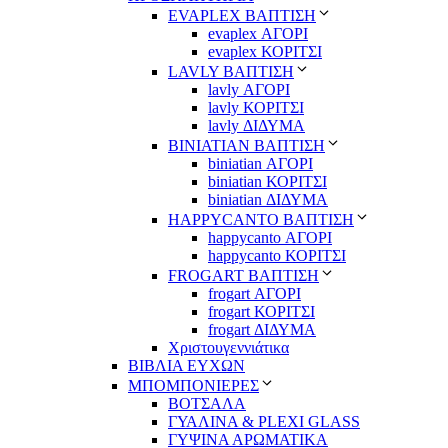
EVAPLEX ΒΑΠΤΙΣΗ
evaplex ΑΓΟΡΙ
evaplex ΚΟΡΙΤΣΙ
LAVLY ΒΑΠΤΙΣΗ
lavly ΑΓΟΡΙ
lavly ΚΟΡΙΤΣΙ
lavly ΔΙΔΥΜΑ
ΒΙΝΙΑΤΙΑΝ ΒΑΠΤΙΣΗ
biniatian ΑΓΟΡΙ
biniatian ΚΟΡΙΤΣΙ
biniatian ΔΙΔΥΜΑ
HAPPYCANTO ΒΑΠΤΙΣΗ
happycanto ΑΓΟΡΙ
happycanto ΚΟΡΙΤΣΙ
FROGART ΒΑΠΤΙΣΗ
frogart ΑΓΟΡΙ
frogart ΚΟΡΙΤΣΙ
frogart ΔΙΔΥΜΑ
Χριστουγεννιάτικα
ΒΙΒΛΙΑ ΕΥΧΩΝ
ΜΠΟΜΠΟΝΙΕΡΕΣ
ΒΟΤΣΑΛΑ
ΓΥΑΛΙΝΑ & PLEXI GLASS
ΓΥΨΙΝΑ ΑΡΩΜΑΤΙΚΑ