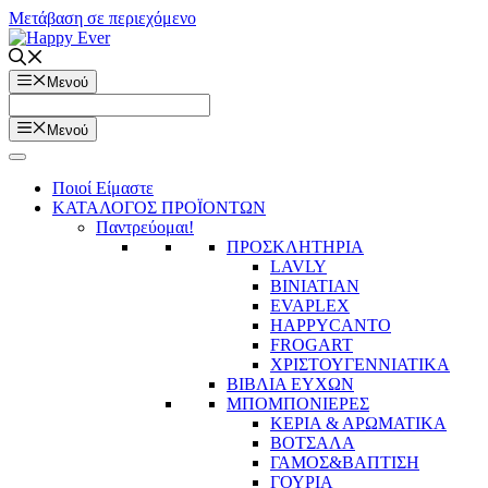
Μετάβαση σε περιεχόμενο
Μενού
Μενού
Ποιοί Είμαστε
ΚΑΤΑΛΟΓΟΣ ΠΡΟΪΟΝΤΩΝ
Παντρεύομαι!
ΠΡΟΣΚΛΗΤΗΡΙΑ
LAVLY
BINIATIAN
EVAPLEX
HAPPYCANTO
FROGART
ΧΡΙΣΤΟΥΓΕΝΝΙΑΤΙΚΑ
ΒΙΒΛΙΑ ΕΥΧΩΝ
ΜΠΟΜΠΟΝΙΕΡΕΣ
ΚΕΡΙΑ & ΑΡΩΜΑΤΙΚΑ
ΒΟΤΣΑΛΑ
ΓΑΜΟΣ&ΒΑΠΤΙΣΗ
ΓΟΥΡΙΑ