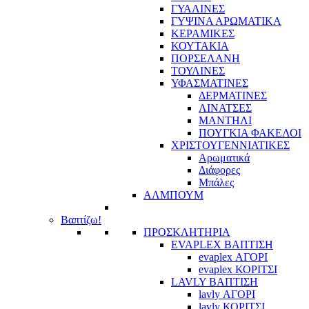
ΓΥΑΛΙΝΕΣ
ΓΥΨΙΝΑ ΑΡΩΜΑΤΙΚΑ
ΚΕΡΑΜΙΚΕΣ
ΚΟΥΤΑΚΙΑ
ΠΟΡΣΕΛΑΝΗ
ΤΟΥΛΙΝΕΣ
ΥΦΑΣΜΑΤΙΝΕΣ
ΔΕΡΜΑΤΙΝΕΣ
ΛΙΝΑΤΣΕΣ
ΜΑΝΤΗΛΙ
ΠΟΥΓΚΙΑ ΦΑΚΕΛΟΙ
ΧΡΙΣΤΟΥΓΕΝΝΙΑΤΙΚΕΣ
Αρωματικά
Διάφορες
Μπάλες
ΑΛΜΠΟΥΜ
Βαπτίζω!
ΠΡΟΣΚΛΗΤΗΡΙΑ
EVAPLEX ΒΑΠΤΙΣΗ
evaplex ΑΓΟΡΙ
evaplex ΚΟΡΙΤΣΙ
LAVLY ΒΑΠΤΙΣΗ
lavly ΑΓΟΡΙ
lavly ΚΟΡΙΤΣΙ