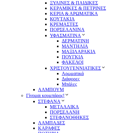
ΞΥΛΙΝΕΣ & ΠΑΙΔΙΚΕΣ
ΚΕΡΑΜΙΚΕΣ & ΠΕΤΡΙΝΕΣ
ΚΕΡΙΑ & ΑΡΩΜΑΤΙΚΑ
ΚΟΥΤΑΚΙΑ
ΚΡΕΜΑΣΤΕΣ
ΠΟΡΣΕΛΑΝΙΝΑ
ΥΦΑΣΜΑΤΙΝA
ΔΕΡΜΑΤΙΝΗ
ΜΑΝΤΗΛΙΑ
ΜΑΞΙΛΑΡΑΚΙΑ
ΠΟΥΓΚΙΑ
ΦΑΚΕΛΟΙ
ΧΡΙΣΤΟΥΓΕΝΝΙΑΤΙΚΕΣ
Αρωματικά
Διάφορες
Μπάλες
ΑΛΜΠΟΥΜ
Γίνομαι κουμπάρος!
ΣΤΕΦΑΝΑ
ΜΕΤΑΛΛΙΚΑ
ΠΟΡΣΕΛΑΝΗ
ΣΤΕΦΑΝΟΘΗΚΕΣ
ΛΑΜΠΑΔΕΣ
ΚΑΡΑΦΕΣ