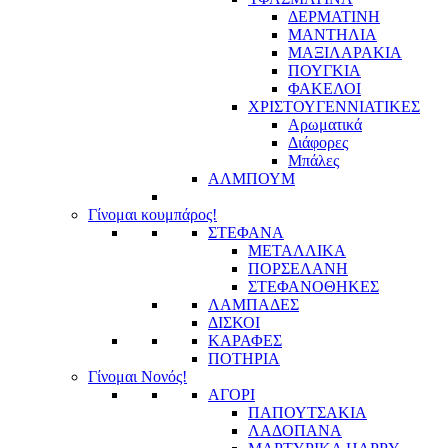
ΔΕΡΜΑΤΙΝΗ
ΜΑΝΤΗΛΙΑ
ΜΑΞΙΛΑΡΑΚΙΑ
ΠΟΥΓΚΙΑ
ΦΑΚΕΛΟΙ
ΧΡΙΣΤΟΥΓΕΝΝΙΑΤΙΚΕΣ
Αρωματικά
Διάφορες
Μπάλες
ΑΛΜΠΟΥΜ
Γίνομαι κουμπάρος!
ΣΤΕΦΑΝΑ
ΜΕΤΑΛΛΙΚΑ
ΠΟΡΣΕΛΑΝΗ
ΣΤΕΦΑΝΟΘΗΚΕΣ
ΛΑΜΠΑΔΕΣ
ΔΙΣΚΟΙ
ΚΑΡΑΦΕΣ
ΠΟΤΗΡΙΑ
Γίνομαι Νονός!
ΑΓΟΡΙ
ΠΑΠΟΥΤΣΑΚΙΑ
ΛΑΔΟΠΑΝΑ