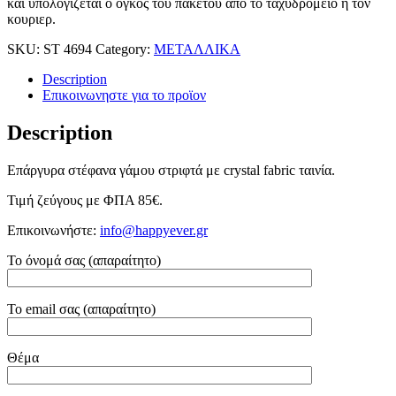
και υπολογιζεται ο ογκος του πακετου απο το ταχυδρομειο ή τον
κουριερ.
SKU:
ST 4694
Category:
ΜΕΤΑΛΛΙΚΑ
Description
Επικοινωνηστε για το προϊoν
Description
Επάργυρα στέφανα γάμου στριφτά με crystal fabric ταινία.
Τιμή ζεύγους με ΦΠΑ 85€.
Επικοινωνήστε:
info@happyever.gr
Το όνομά σας (απαραίτητο)
Το email σας (απαραίτητο)
Θέμα