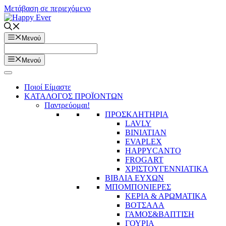
Μετάβαση σε περιεχόμενο
Μενού
Μενού
Ποιοί Είμαστε
ΚΑΤΑΛΟΓΟΣ ΠΡΟΪΟΝΤΩΝ
Παντρεύομαι!
ΠΡΟΣΚΛΗΤΗΡΙΑ
LAVLY
BINIATIAN
EVAPLEX
HAPPYCANTO
FROGART
ΧΡΙΣΤΟΥΓΕΝΝΙΑΤΙΚΑ
ΒΙΒΛΙΑ ΕΥΧΩΝ
ΜΠΟΜΠΟΝΙΕΡΕΣ
ΚΕΡΙΑ & ΑΡΩΜΑΤΙΚΑ
ΒΟΤΣΑΛΑ
ΓΑΜΟΣ&ΒΑΠΤΙΣΗ
ΓΟΥΡΙΑ