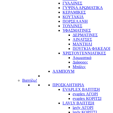
ΓΥΑΛΙΝΕΣ
ΓΥΨΙΝΑ ΑΡΩΜΑΤΙΚΑ
ΚΕΡΑΜΙΚΕΣ
ΚΟΥΤΑΚΙΑ
ΠΟΡΣΕΛΑΝΗ
ΤΟΥΛΙΝΕΣ
ΥΦΑΣΜΑΤΙΝΕΣ
ΔΕΡΜΑΤΙΝΕΣ
ΛΙΝΑΤΣΕΣ
ΜΑΝΤΗΛΙ
ΠΟΥΓΚΙΑ ΦΑΚΕΛΟΙ
ΧΡΙΣΤΟΥΓΕΝΝΙΑΤΙΚΕΣ
Αρωματικά
Διάφορες
Μπάλες
ΑΛΜΠΟΥΜ
Βαπτίζω!
ΠΡΟΣΚΛΗΤΗΡΙΑ
EVAPLEX ΒΑΠΤΙΣΗ
evaplex ΑΓΟΡΙ
evaplex ΚΟΡΙΤΣΙ
LAVLY ΒΑΠΤΙΣΗ
lavly ΑΓΟΡΙ
lavly ΚΟΡΙΤΣΙ