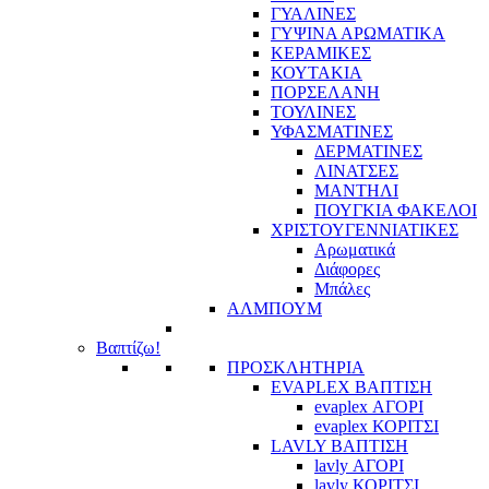
ΓΥΑΛΙΝΕΣ
ΓΥΨΙΝΑ ΑΡΩΜΑΤΙΚΑ
ΚΕΡΑΜΙΚΕΣ
ΚΟΥΤΑΚΙΑ
ΠΟΡΣΕΛΑΝΗ
ΤΟΥΛΙΝΕΣ
ΥΦΑΣΜΑΤΙΝΕΣ
ΔΕΡΜΑΤΙΝΕΣ
ΛΙΝΑΤΣΕΣ
ΜΑΝΤΗΛΙ
ΠΟΥΓΚΙΑ ΦΑΚΕΛΟΙ
ΧΡΙΣΤΟΥΓΕΝΝΙΑΤΙΚΕΣ
Αρωματικά
Διάφορες
Μπάλες
ΑΛΜΠΟΥΜ
Βαπτίζω!
ΠΡΟΣΚΛΗΤΗΡΙΑ
EVAPLEX ΒΑΠΤΙΣΗ
evaplex ΑΓΟΡΙ
evaplex ΚΟΡΙΤΣΙ
LAVLY ΒΑΠΤΙΣΗ
lavly ΑΓΟΡΙ
lavly ΚΟΡΙΤΣΙ