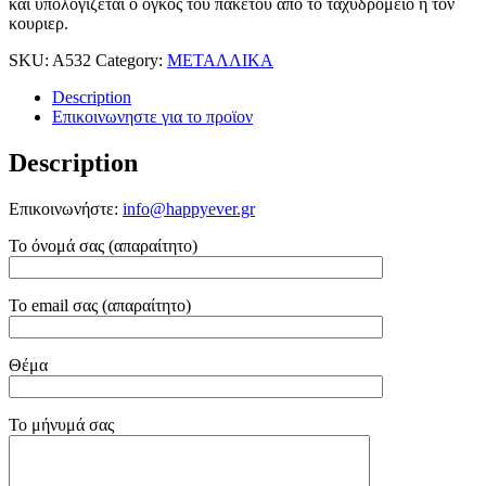
και υπολογιζεται ο ογκος του πακετου απο το ταχυδρομειο ή τον
κουριερ.
SKU:
A532
Category:
ΜΕΤΑΛΛΙΚΑ
Description
Επικοινωνηστε για το προϊoν
Description
Επικοινωνήστε:
info@happyever.gr
Το όνομά σας (απαραίτητο)
Το email σας (απαραίτητο)
Θέμα
Το μήνυμά σας