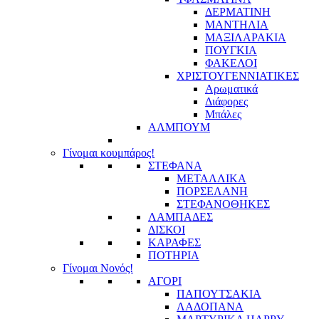
ΔΕΡΜΑΤΙΝΗ
ΜΑΝΤΗΛΙΑ
ΜΑΞΙΛΑΡΑΚΙΑ
ΠΟΥΓΚΙΑ
ΦΑΚΕΛΟΙ
ΧΡΙΣΤΟΥΓΕΝΝΙΑΤΙΚΕΣ
Αρωματικά
Διάφορες
Μπάλες
ΑΛΜΠΟΥΜ
Γίνομαι κουμπάρος!
ΣΤΕΦΑΝΑ
ΜΕΤΑΛΛΙΚΑ
ΠΟΡΣΕΛΑΝΗ
ΣΤΕΦΑΝΟΘΗΚΕΣ
ΛΑΜΠΑΔΕΣ
ΔΙΣΚΟΙ
ΚΑΡΑΦΕΣ
ΠΟΤΗΡΙΑ
Γίνομαι Νονός!
ΑΓΟΡΙ
ΠΑΠΟΥΤΣΑΚΙΑ
ΛΑΔΟΠΑΝΑ