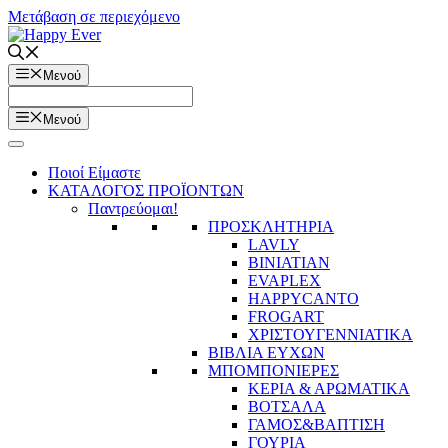
Μετάβαση σε περιεχόμενο
Μενού
Μενού
Ποιοί Είμαστε
ΚΑΤΑΛΟΓΟΣ ΠΡΟΪΟΝΤΩΝ
Παντρεύομαι!
ΠΡΟΣΚΛΗΤΗΡΙΑ
LAVLY
BINIATIAN
EVAPLEX
HAPPYCANTO
FROGART
ΧΡΙΣΤΟΥΓΕΝΝΙΑΤΙΚΑ
ΒΙΒΛΙΑ ΕΥΧΩΝ
ΜΠΟΜΠΟΝΙΕΡΕΣ
ΚΕΡΙΑ & ΑΡΩΜΑΤΙΚΑ
ΒΟΤΣΑΛΑ
ΓΑΜΟΣ&ΒΑΠΤΙΣΗ
ΓΟΥΡΙΑ