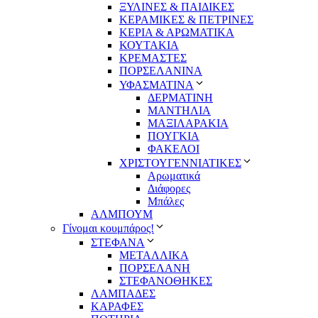
ΞΥΛΙΝΕΣ & ΠΑΙΔΙΚΕΣ
ΚΕΡΑΜΙΚΕΣ & ΠΕΤΡΙΝΕΣ
ΚΕΡΙΑ & ΑΡΩΜΑΤΙΚΑ
ΚΟΥΤΑΚΙΑ
ΚΡΕΜΑΣΤΕΣ
ΠΟΡΣΕΛΑΝΙΝΑ
ΥΦΑΣΜΑΤΙΝA
ΔΕΡΜΑΤΙΝΗ
ΜΑΝΤΗΛΙΑ
ΜΑΞΙΛΑΡΑΚΙΑ
ΠΟΥΓΚΙΑ
ΦΑΚΕΛΟΙ
ΧΡΙΣΤΟΥΓΕΝΝΙΑΤΙΚΕΣ
Αρωματικά
Διάφορες
Μπάλες
ΑΛΜΠΟΥΜ
Γίνομαι κουμπάρος!
ΣΤΕΦΑΝΑ
ΜΕΤΑΛΛΙΚΑ
ΠΟΡΣΕΛΑΝΗ
ΣΤΕΦΑΝΟΘΗΚΕΣ
ΛΑΜΠΑΔΕΣ
ΚΑΡΑΦΕΣ