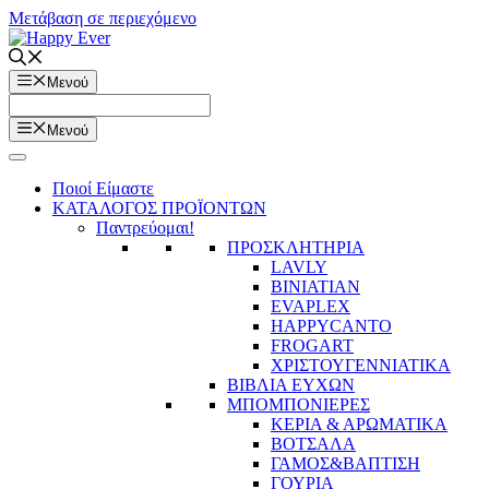
Μετάβαση σε περιεχόμενο
Μενού
Μενού
Ποιοί Είμαστε
ΚΑΤΑΛΟΓΟΣ ΠΡΟΪΟΝΤΩΝ
Παντρεύομαι!
ΠΡΟΣΚΛΗΤΗΡΙΑ
LAVLY
BINIATIAN
EVAPLEX
HAPPYCANTO
FROGART
ΧΡΙΣΤΟΥΓΕΝΝΙΑΤΙΚΑ
ΒΙΒΛΙΑ ΕΥΧΩΝ
ΜΠΟΜΠΟΝΙΕΡΕΣ
ΚΕΡΙΑ & ΑΡΩΜΑΤΙΚΑ
ΒΟΤΣΑΛΑ
ΓΑΜΟΣ&ΒΑΠΤΙΣΗ
ΓΟΥΡΙΑ