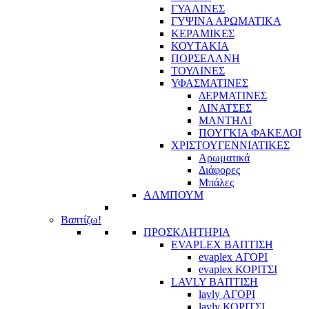
ΓΥΑΛΙΝΕΣ
ΓΥΨΙΝΑ ΑΡΩΜΑΤΙΚΑ
ΚΕΡΑΜΙΚΕΣ
ΚΟΥΤΑΚΙΑ
ΠΟΡΣΕΛΑΝΗ
ΤΟΥΛΙΝΕΣ
ΥΦΑΣΜΑΤΙΝΕΣ
ΔΕΡΜΑΤΙΝΕΣ
ΛΙΝΑΤΣΕΣ
ΜΑΝΤΗΛΙ
ΠΟΥΓΚΙΑ ΦΑΚΕΛΟΙ
ΧΡΙΣΤΟΥΓΕΝΝΙΑΤΙΚΕΣ
Αρωματικά
Διάφορες
Μπάλες
ΑΛΜΠΟΥΜ
Βαπτίζω!
ΠΡΟΣΚΛΗΤΗΡΙΑ
EVAPLEX ΒΑΠΤΙΣΗ
evaplex ΑΓΟΡΙ
evaplex ΚΟΡΙΤΣΙ
LAVLY ΒΑΠΤΙΣΗ
lavly ΑΓΟΡΙ
lavly ΚΟΡΙΤΣΙ