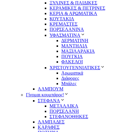
ΞΥΛΙΝΕΣ & ΠΑΙΔΙΚΕΣ
ΚΕΡΑΜΙΚΕΣ & ΠΕΤΡΙΝΕΣ
ΚΕΡΙΑ & ΑΡΩΜΑΤΙΚΑ
ΚΟΥΤΑΚΙΑ
ΚΡΕΜΑΣΤΕΣ
ΠΟΡΣΕΛΑΝΙΝΑ
ΥΦΑΣΜΑΤΙΝA
ΔΕΡΜΑΤΙΝΗ
ΜΑΝΤΗΛΙΑ
ΜΑΞΙΛΑΡΑΚΙΑ
ΠΟΥΓΚΙΑ
ΦΑΚΕΛΟΙ
ΧΡΙΣΤΟΥΓΕΝΝΙΑΤΙΚΕΣ
Αρωματικά
Διάφορες
Μπάλες
ΑΛΜΠΟΥΜ
Γίνομαι κουμπάρος!
ΣΤΕΦΑΝΑ
ΜΕΤΑΛΛΙΚΑ
ΠΟΡΣΕΛΑΝΗ
ΣΤΕΦΑΝΟΘΗΚΕΣ
ΛΑΜΠΑΔΕΣ
ΚΑΡΑΦΕΣ