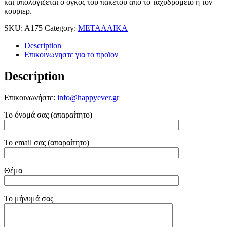
και υπολογιζεται ο ογκος του πακετου απο το ταχυδρομειο ή τον
κουριερ.
SKU:
A175
Category:
ΜΕΤΑΛΛΙΚΑ
Description
Επικοινωνηστε για το προϊoν
Description
Επικοινωνήστε:
info@happyever.gr
Το όνομά σας (απαραίτητο)
Το email σας (απαραίτητο)
Θέμα
Το μήνυμά σας