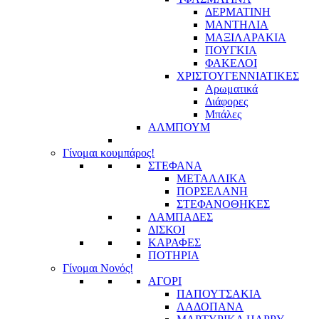
ΔΕΡΜΑΤΙΝΗ
ΜΑΝΤΗΛΙΑ
ΜΑΞΙΛΑΡΑΚΙΑ
ΠΟΥΓΚΙΑ
ΦΑΚΕΛΟΙ
ΧΡΙΣΤΟΥΓΕΝΝΙΑΤΙΚΕΣ
Αρωματικά
Διάφορες
Μπάλες
ΑΛΜΠΟΥΜ
Γίνομαι κουμπάρος!
ΣΤΕΦΑΝΑ
ΜΕΤΑΛΛΙΚΑ
ΠΟΡΣΕΛΑΝΗ
ΣΤΕΦΑΝΟΘΗΚΕΣ
ΛΑΜΠΑΔΕΣ
ΔΙΣΚΟΙ
ΚΑΡΑΦΕΣ
ΠΟΤΗΡΙΑ
Γίνομαι Νονός!
ΑΓΟΡΙ
ΠΑΠΟΥΤΣΑΚΙΑ
ΛΑΔΟΠΑΝΑ