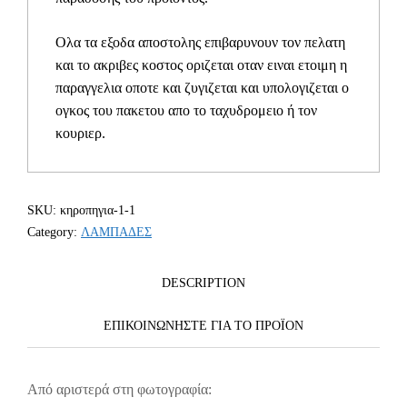
Ολα τα εξοδα αποστολης επιβαρυνουν τον πελατη
και το ακριβες κοστος οριζεται οταν ειναι ετοιμη η
παραγγελια οποτε και ζυγιζεται και υπολογιζεται ο
ογκος του πακετου απο το ταχυδρομειο ή τον
κουριερ.
SKU:
κηροπηγια-1-1
Category:
ΛΑΜΠΑΔΕΣ
DESCRIPTION
ΕΠΙΚΟΙΝΩΝΗΣΤΕ ΓΙΑ ΤΟ ΠΡΟΪOΝ
Από αριστερά στη φωτογραφία: