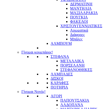
ΔΕΡΜΑΤΙΝΗ
ΜΑΝΤΗΛΙΑ
ΜΑΞΙΛΑΡΑΚΙΑ
ΠΟΥΓΚΙΑ
ΦΑΚΕΛΟΙ
ΧΡΙΣΤΟΥΓΕΝΝΙΑΤΙΚΕΣ
Αρωματικά
Διάφορες
Μπάλες
ΑΛΜΠΟΥΜ
Γίνομαι κουμπάρος!
ΣΤΕΦΑΝΑ
ΜΕΤΑΛΛΙΚΑ
ΠΟΡΣΕΛΑΝΗ
ΣΤΕΦΑΝΟΘΗΚΕΣ
ΛΑΜΠΑΔΕΣ
ΔΙΣΚΟΙ
ΚΑΡΑΦΕΣ
ΠΟΤΗΡΙΑ
Γίνομαι Νονός!
ΑΓΟΡΙ
ΠΑΠΟΥΤΣΑΚΙΑ
ΛΑΔΟΠΑΝΑ