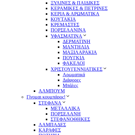
ΞΥΛΙΝΕΣ & ΠΑΙΔΙΚΕΣ
ΚΕΡΑΜΙΚΕΣ & ΠΕΤΡΙΝΕΣ
ΚΕΡΙΑ & ΑΡΩΜΑΤΙΚΑ
ΚΟΥΤΑΚΙΑ
ΚΡΕΜΑΣΤΕΣ
ΠΟΡΣΕΛΑΝΙΝΑ
ΥΦΑΣΜΑΤΙΝA
ΔΕΡΜΑΤΙΝΗ
ΜΑΝΤΗΛΙΑ
ΜΑΞΙΛΑΡΑΚΙΑ
ΠΟΥΓΚΙΑ
ΦΑΚΕΛΟΙ
ΧΡΙΣΤΟΥΓΕΝΝΙΑΤΙΚΕΣ
Αρωματικά
Διάφορες
Μπάλες
ΑΛΜΠΟΥΜ
Γίνομαι κουμπάρος!
ΣΤΕΦΑΝΑ
ΜΕΤΑΛΛΙΚΑ
ΠΟΡΣΕΛΑΝΗ
ΣΤΕΦΑΝΟΘΗΚΕΣ
ΛΑΜΠΑΔΕΣ
ΚΑΡΑΦΕΣ