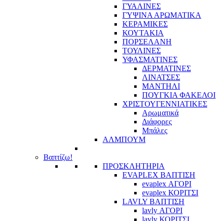
ΓΥΑΛΙΝΕΣ
ΓΥΨΙΝΑ ΑΡΩΜΑΤΙΚΑ
ΚΕΡΑΜΙΚΕΣ
ΚΟΥΤΑΚΙΑ
ΠΟΡΣΕΛΑΝΗ
ΤΟΥΛΙΝΕΣ
ΥΦΑΣΜΑΤΙΝΕΣ
ΔΕΡΜΑΤΙΝΕΣ
ΛΙΝΑΤΣΕΣ
ΜΑΝΤΗΛΙ
ΠΟΥΓΚΙΑ ΦΑΚΕΛΟΙ
ΧΡΙΣΤΟΥΓΕΝΝΙΑΤΙΚΕΣ
Αρωματικά
Διάφορες
Μπάλες
ΑΛΜΠΟΥΜ
Βαπτίζω!
ΠΡΟΣΚΛΗΤΗΡΙΑ
EVAPLEX ΒΑΠΤΙΣΗ
evaplex ΑΓΟΡΙ
evaplex ΚΟΡΙΤΣΙ
LAVLY ΒΑΠΤΙΣΗ
lavly ΑΓΟΡΙ
lavly ΚΟΡΙΤΣΙ