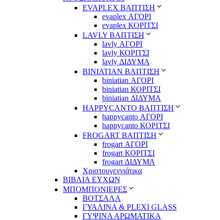
EVAPLEX ΒΑΠΤΙΣΗ
evaplex ΑΓΟΡΙ
evaplex ΚΟΡΙΤΣΙ
LAVLY ΒΑΠΤΙΣΗ
lavly ΑΓΟΡΙ
lavly ΚΟΡΙΤΣΙ
lavly ΔΙΔΥΜΑ
ΒΙΝΙΑΤΙΑΝ ΒΑΠΤΙΣΗ
biniatian ΑΓΟΡΙ
biniatian ΚΟΡΙΤΣΙ
biniatian ΔΙΔΥΜΑ
HAPPYCANTO ΒΑΠΤΙΣΗ
happycanto ΑΓΟΡΙ
happycanto ΚΟΡΙΤΣΙ
FROGART ΒΑΠΤΙΣΗ
frogart ΑΓΟΡΙ
frogart ΚΟΡΙΤΣΙ
frogart ΔΙΔΥΜΑ
Χριστουγεννιάτικα
ΒΙΒΛΙΑ ΕΥΧΩΝ
ΜΠΟΜΠΟΝΙΕΡΕΣ
ΒΟΤΣΑΛΑ
ΓΥΑΛΙΝΑ & PLEXI GLASS
ΓΥΨΙΝΑ ΑΡΩΜΑΤΙΚΑ