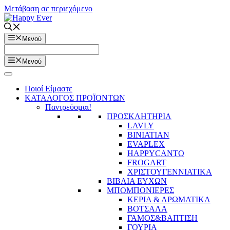
Μετάβαση σε περιεχόμενο
Μενού
Μενού
Ποιοί Είμαστε
ΚΑΤΑΛΟΓΟΣ ΠΡΟΪΟΝΤΩΝ
Παντρεύομαι!
ΠΡΟΣΚΛΗΤΗΡΙΑ
LAVLY
BINIATIAN
EVAPLEX
HAPPYCANTO
FROGART
ΧΡΙΣΤΟΥΓΕΝΝΙΑΤΙΚΑ
ΒΙΒΛΙΑ ΕΥΧΩΝ
ΜΠΟΜΠΟΝΙΕΡΕΣ
ΚΕΡΙΑ & ΑΡΩΜΑΤΙΚΑ
ΒΟΤΣΑΛΑ
ΓΑΜΟΣ&ΒΑΠΤΙΣΗ
ΓΟΥΡΙΑ