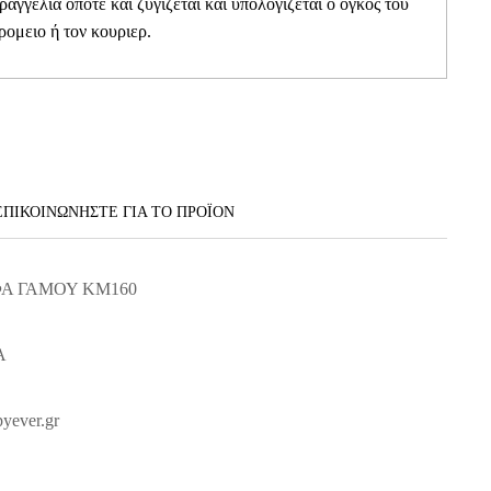
αραγγελια οποτε και ζυγιζεται και υπολογιζεται ο ογκος του
ρομειο ή τον κουριερ.
ΕΠΙΚΟΙΝΩΝΗΣΤΕ ΓΙΑ ΤΟ ΠΡΟΪOΝ
Α ΓΑΜΟΥ ΚΜ160
Α
yever.gr