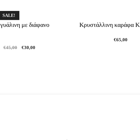
SALE!
γυάλινη με διάφανο
Κρυστάλλινη καράφα 
€
65,00
Original
Current
€
45,00
€
30,00
price
price
was:
is:
€45,00.
€30,00.