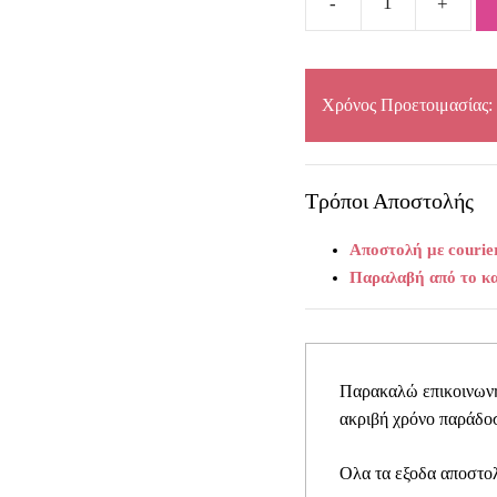
Κρυστάλλινη
καράφα
ΚΜ160
quantity
Χρόνος Προετοιμασίας:
Τρόποι Αποστολής
Αποστολή με courie
Παραλαβή από το κ
Παρακαλώ επικοινωνήσ
ακριβή χρόνο παράδοσ
Ολα τα εξοδα αποστολ