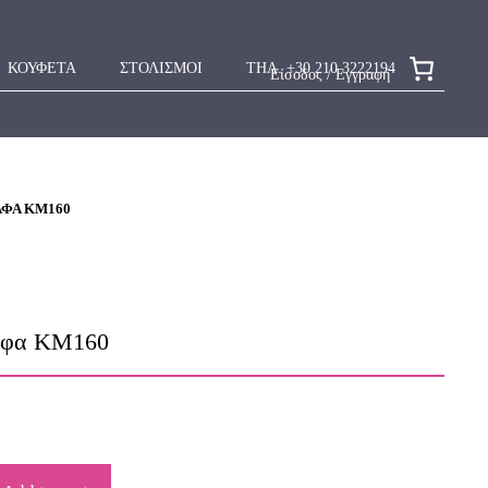
ΚΟΥΦΕΤΑ
ΣΤΟΛΙΣΜΟΙ
ΤΗΛ. +30 210 3222194
Είσοδος / Εγγραφή
ΆΦΑ ΚΜ160
άφα ΚΜ160