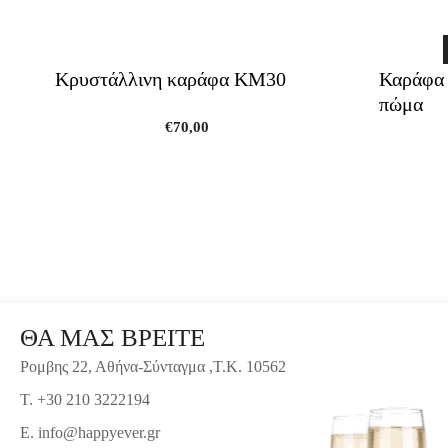
Κρυστάλλινη καράφα ΚΜ30
Καράφα 
πώμα
€
70,00
ΘΑ ΜΑΣ ΒΡΕΙΤΕ
Ρομβης 22, Αθήνα-Σύνταγμα ,Τ.Κ. 10562
T. +30 210 3222194
E. info@happyever.gr