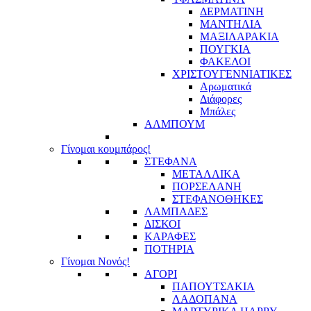
ΔΕΡΜΑΤΙΝΗ
ΜΑΝΤΗΛΙΑ
ΜΑΞΙΛΑΡΑΚΙΑ
ΠΟΥΓΚΙΑ
ΦΑΚΕΛΟΙ
ΧΡΙΣΤΟΥΓΕΝΝΙΑΤΙΚΕΣ
Αρωματικά
Διάφορες
Μπάλες
ΑΛΜΠΟΥΜ
Γίνομαι κουμπάρος!
ΣΤΕΦΑΝΑ
ΜΕΤΑΛΛΙΚΑ
ΠΟΡΣΕΛΑΝΗ
ΣΤΕΦΑΝΟΘΗΚΕΣ
ΛΑΜΠΑΔΕΣ
ΔΙΣΚΟΙ
ΚΑΡΑΦΕΣ
ΠΟΤΗΡΙΑ
Γίνομαι Νονός!
ΑΓΟΡΙ
ΠΑΠΟΥΤΣΑΚΙΑ
ΛΑΔΟΠΑΝΑ