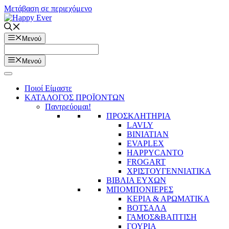
Μετάβαση σε περιεχόμενο
Μενού
Μενού
Ποιοί Είμαστε
ΚΑΤΑΛΟΓΟΣ ΠΡΟΪΟΝΤΩΝ
Παντρεύομαι!
ΠΡΟΣΚΛΗΤΗΡΙΑ
LAVLY
BINIATIAN
EVAPLEX
HAPPYCANTO
FROGART
ΧΡΙΣΤΟΥΓΕΝΝΙΑΤΙΚΑ
ΒΙΒΛΙΑ ΕΥΧΩΝ
ΜΠΟΜΠΟΝΙΕΡΕΣ
ΚΕΡΙΑ & ΑΡΩΜΑΤΙΚΑ
ΒΟΤΣΑΛΑ
ΓΑΜΟΣ&ΒΑΠΤΙΣΗ
ΓΟΥΡΙΑ