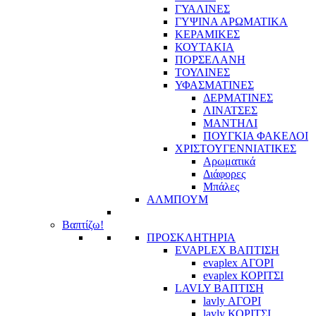
ΓΥΑΛΙΝΕΣ
ΓΥΨΙΝΑ ΑΡΩΜΑΤΙΚΑ
ΚΕΡΑΜΙΚΕΣ
ΚΟΥΤΑΚΙΑ
ΠΟΡΣΕΛΑΝΗ
ΤΟΥΛΙΝΕΣ
ΥΦΑΣΜΑΤΙΝΕΣ
ΔΕΡΜΑΤΙΝΕΣ
ΛΙΝΑΤΣΕΣ
ΜΑΝΤΗΛΙ
ΠΟΥΓΚΙΑ ΦΑΚΕΛΟΙ
ΧΡΙΣΤΟΥΓΕΝΝΙΑΤΙΚΕΣ
Αρωματικά
Διάφορες
Μπάλες
ΑΛΜΠΟΥΜ
Βαπτίζω!
ΠΡΟΣΚΛΗΤΗΡΙΑ
EVAPLEX ΒΑΠΤΙΣΗ
evaplex ΑΓΟΡΙ
evaplex ΚΟΡΙΤΣΙ
LAVLY ΒΑΠΤΙΣΗ
lavly ΑΓΟΡΙ
lavly ΚΟΡΙΤΣΙ