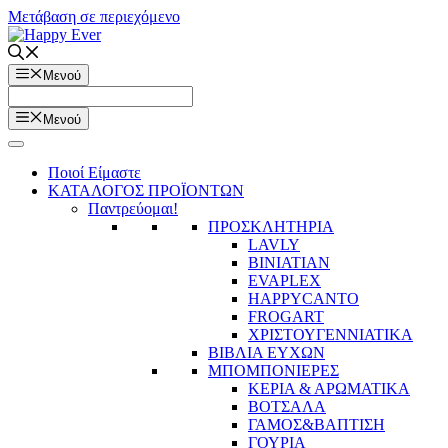
Μετάβαση σε περιεχόμενο
Μενού
Μενού
Ποιοί Είμαστε
ΚΑΤΑΛΟΓΟΣ ΠΡΟΪΟΝΤΩΝ
Παντρεύομαι!
ΠΡΟΣΚΛΗΤΗΡΙΑ
LAVLY
BINIATIAN
EVAPLEX
HAPPYCANTO
FROGART
ΧΡΙΣΤΟΥΓΕΝΝΙΑΤΙΚΑ
ΒΙΒΛΙΑ ΕΥΧΩΝ
ΜΠΟΜΠΟΝΙΕΡΕΣ
ΚΕΡΙΑ & ΑΡΩΜΑΤΙΚΑ
ΒΟΤΣΑΛΑ
ΓΑΜΟΣ&ΒΑΠΤΙΣΗ
ΓΟΥΡΙΑ