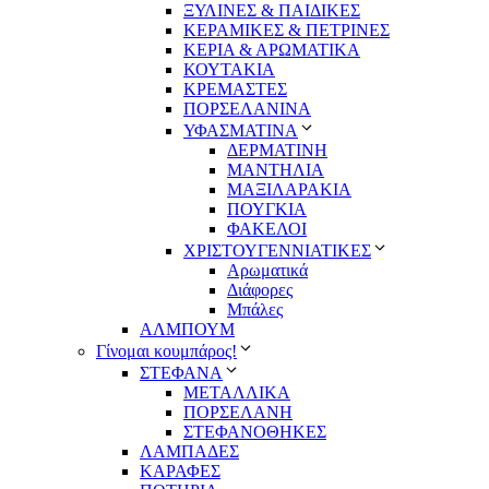
ΞΥΛΙΝΕΣ & ΠΑΙΔΙΚΕΣ
ΚΕΡΑΜΙΚΕΣ & ΠΕΤΡΙΝΕΣ
ΚΕΡΙΑ & ΑΡΩΜΑΤΙΚΑ
ΚΟΥΤΑΚΙΑ
ΚΡΕΜΑΣΤΕΣ
ΠΟΡΣΕΛΑΝΙΝΑ
ΥΦΑΣΜΑΤΙΝA
ΔΕΡΜΑΤΙΝΗ
ΜΑΝΤΗΛΙΑ
ΜΑΞΙΛΑΡΑΚΙΑ
ΠΟΥΓΚΙΑ
ΦΑΚΕΛΟΙ
ΧΡΙΣΤΟΥΓΕΝΝΙΑΤΙΚΕΣ
Αρωματικά
Διάφορες
Μπάλες
ΑΛΜΠΟΥΜ
Γίνομαι κουμπάρος!
ΣΤΕΦΑΝΑ
ΜΕΤΑΛΛΙΚΑ
ΠΟΡΣΕΛΑΝΗ
ΣΤΕΦΑΝΟΘΗΚΕΣ
ΛΑΜΠΑΔΕΣ
ΚΑΡΑΦΕΣ