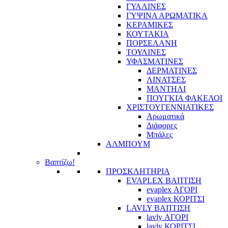
ΓΥΑΛΙΝΕΣ
ΓΥΨΙΝΑ ΑΡΩΜΑΤΙΚΑ
ΚΕΡΑΜΙΚΕΣ
ΚΟΥΤΑΚΙΑ
ΠΟΡΣΕΛΑΝΗ
ΤΟΥΛΙΝΕΣ
ΥΦΑΣΜΑΤΙΝΕΣ
ΔΕΡΜΑΤΙΝΕΣ
ΛΙΝΑΤΣΕΣ
ΜΑΝΤΗΛΙ
ΠΟΥΓΚΙΑ ΦΑΚΕΛΟΙ
ΧΡΙΣΤΟΥΓΕΝΝΙΑΤΙΚΕΣ
Αρωματικά
Διάφορες
Μπάλες
ΑΛΜΠΟΥΜ
Βαπτίζω!
ΠΡΟΣΚΛΗΤΗΡΙΑ
EVAPLEX ΒΑΠΤΙΣΗ
evaplex ΑΓΟΡΙ
evaplex ΚΟΡΙΤΣΙ
LAVLY ΒΑΠΤΙΣΗ
lavly ΑΓΟΡΙ
lavly ΚΟΡΙΤΣΙ