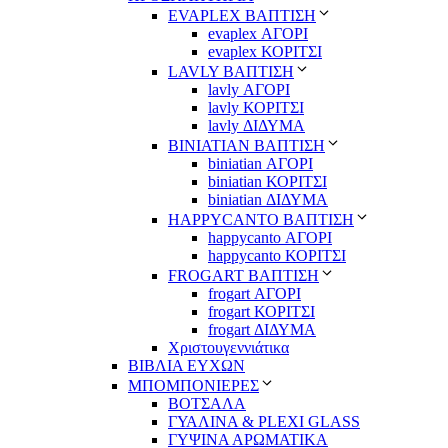
EVAPLEX ΒΑΠΤΙΣΗ
evaplex ΑΓΟΡΙ
evaplex ΚΟΡΙΤΣΙ
LAVLY ΒΑΠΤΙΣΗ
lavly ΑΓΟΡΙ
lavly ΚΟΡΙΤΣΙ
lavly ΔΙΔΥΜΑ
ΒΙΝΙΑΤΙΑΝ ΒΑΠΤΙΣΗ
biniatian ΑΓΟΡΙ
biniatian ΚΟΡΙΤΣΙ
biniatian ΔΙΔΥΜΑ
HAPPYCANTO ΒΑΠΤΙΣΗ
happycanto ΑΓΟΡΙ
happycanto ΚΟΡΙΤΣΙ
FROGART ΒΑΠΤΙΣΗ
frogart ΑΓΟΡΙ
frogart ΚΟΡΙΤΣΙ
frogart ΔΙΔΥΜΑ
Χριστουγεννιάτικα
ΒΙΒΛΙΑ ΕΥΧΩΝ
ΜΠΟΜΠΟΝΙΕΡΕΣ
ΒΟΤΣΑΛΑ
ΓΥΑΛΙΝΑ & PLEXI GLASS
ΓΥΨΙΝΑ ΑΡΩΜΑΤΙΚΑ