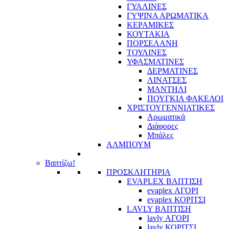
ΓΥΑΛΙΝΕΣ
ΓΥΨΙΝΑ ΑΡΩΜΑΤΙΚΑ
ΚΕΡΑΜΙΚΕΣ
ΚΟΥΤΑΚΙΑ
ΠΟΡΣΕΛΑΝΗ
ΤΟΥΛΙΝΕΣ
ΥΦΑΣΜΑΤΙΝΕΣ
ΔΕΡΜΑΤΙΝΕΣ
ΛΙΝΑΤΣΕΣ
ΜΑΝΤΗΛΙ
ΠΟΥΓΚΙΑ ΦΑΚΕΛΟΙ
ΧΡΙΣΤΟΥΓΕΝΝΙΑΤΙΚΕΣ
Αρωματικά
Διάφορες
Μπάλες
ΑΛΜΠΟΥΜ
Βαπτίζω!
ΠΡΟΣΚΛΗΤΗΡΙΑ
EVAPLEX ΒΑΠΤΙΣΗ
evaplex ΑΓΟΡΙ
evaplex ΚΟΡΙΤΣΙ
LAVLY ΒΑΠΤΙΣΗ
lavly ΑΓΟΡΙ
lavly ΚΟΡΙΤΣΙ