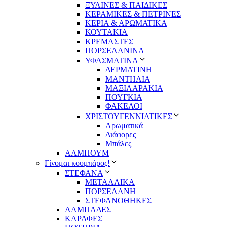
ΞΥΛΙΝΕΣ & ΠΑΙΔΙΚΕΣ
ΚΕΡΑΜΙΚΕΣ & ΠΕΤΡΙΝΕΣ
ΚΕΡΙΑ & ΑΡΩΜΑΤΙΚΑ
ΚΟΥΤΑΚΙΑ
ΚΡΕΜΑΣΤΕΣ
ΠΟΡΣΕΛΑΝΙΝΑ
ΥΦΑΣΜΑΤΙΝA
ΔΕΡΜΑΤΙΝΗ
ΜΑΝΤΗΛΙΑ
ΜΑΞΙΛΑΡΑΚΙΑ
ΠΟΥΓΚΙΑ
ΦΑΚΕΛΟΙ
ΧΡΙΣΤΟΥΓΕΝΝΙΑΤΙΚΕΣ
Αρωματικά
Διάφορες
Μπάλες
ΑΛΜΠΟΥΜ
Γίνομαι κουμπάρος!
ΣΤΕΦΑΝΑ
ΜΕΤΑΛΛΙΚΑ
ΠΟΡΣΕΛΑΝΗ
ΣΤΕΦΑΝΟΘΗΚΕΣ
ΛΑΜΠΑΔΕΣ
ΚΑΡΑΦΕΣ