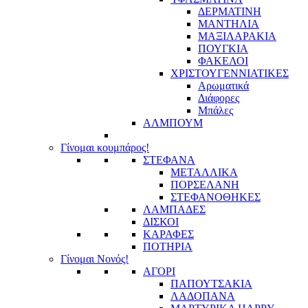
ΔΕΡΜΑΤΙΝΗ
ΜΑΝΤΗΛΙΑ
ΜΑΞΙΛΑΡΑΚΙΑ
ΠΟΥΓΚΙΑ
ΦΑΚΕΛΟΙ
ΧΡΙΣΤΟΥΓΕΝΝΙΑΤΙΚΕΣ
Αρωματικά
Διάφορες
Μπάλες
ΑΛΜΠΟΥΜ
Γίνομαι κουμπάρος!
ΣΤΕΦΑΝΑ
ΜΕΤΑΛΛΙΚΑ
ΠΟΡΣΕΛΑΝΗ
ΣΤΕΦΑΝΟΘΗΚΕΣ
ΛΑΜΠΑΔΕΣ
ΔΙΣΚΟΙ
ΚΑΡΑΦΕΣ
ΠΟΤΗΡΙΑ
Γίνομαι Νονός!
ΑΓΟΡΙ
ΠΑΠΟΥΤΣΑΚΙΑ
ΛΑΔΟΠΑΝΑ