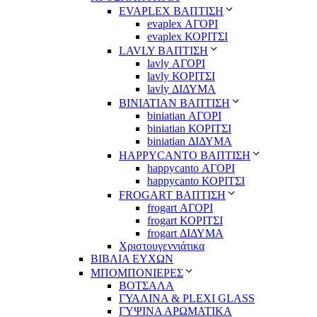
EVAPLEX ΒΑΠΤΙΣΗ
evaplex ΑΓΟΡΙ
evaplex ΚΟΡΙΤΣΙ
LAVLY ΒΑΠΤΙΣΗ
lavly ΑΓΟΡΙ
lavly ΚΟΡΙΤΣΙ
lavly ΔΙΔΥΜΑ
ΒΙΝΙΑΤΙΑΝ ΒΑΠΤΙΣΗ
biniatian ΑΓΟΡΙ
biniatian ΚΟΡΙΤΣΙ
biniatian ΔΙΔΥΜΑ
HAPPYCANTO ΒΑΠΤΙΣΗ
happycanto ΑΓΟΡΙ
happycanto ΚΟΡΙΤΣΙ
FROGART ΒΑΠΤΙΣΗ
frogart ΑΓΟΡΙ
frogart ΚΟΡΙΤΣΙ
frogart ΔΙΔΥΜΑ
Χριστουγεννιάτικα
ΒΙΒΛΙΑ ΕΥΧΩΝ
ΜΠΟΜΠΟΝΙΕΡΕΣ
ΒΟΤΣΑΛΑ
ΓΥΑΛΙΝΑ & PLEXI GLASS
ΓΥΨΙΝΑ ΑΡΩΜΑΤΙΚΑ