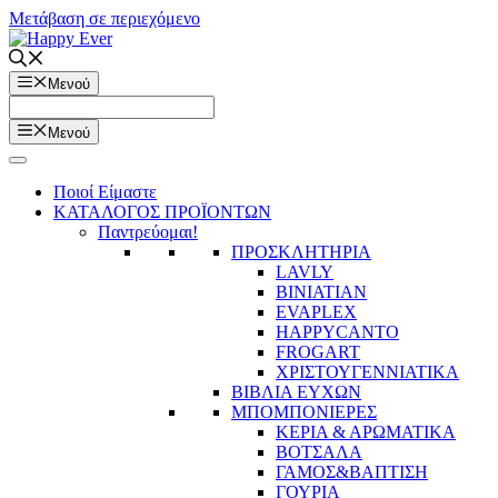
Μετάβαση σε περιεχόμενο
Μενού
Μενού
Ποιοί Είμαστε
ΚΑΤΑΛΟΓΟΣ ΠΡΟΪΟΝΤΩΝ
Παντρεύομαι!
ΠΡΟΣΚΛΗΤΗΡΙΑ
LAVLY
BINIATIAN
EVAPLEX
HAPPYCANTO
FROGART
ΧΡΙΣΤΟΥΓΕΝΝΙΑΤΙΚΑ
ΒΙΒΛΙΑ ΕΥΧΩΝ
ΜΠΟΜΠΟΝΙΕΡΕΣ
ΚΕΡΙΑ & ΑΡΩΜΑΤΙΚΑ
ΒΟΤΣΑΛΑ
ΓΑΜΟΣ&ΒΑΠΤΙΣΗ
ΓΟΥΡΙΑ