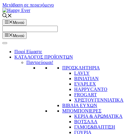
Μετάβαση σε περιεχόμενο
Μενού
Μενού
Ποιοί Είμαστε
ΚΑΤΑΛΟΓΟΣ ΠΡΟΪΟΝΤΩΝ
Παντρεύομαι!
ΠΡΟΣΚΛΗΤΗΡΙΑ
LAVLY
BINIATIAN
EVAPLEX
HAPPYCANTO
FROGART
ΧΡΙΣΤΟΥΓΕΝΝΙΑΤΙΚΑ
ΒΙΒΛΙΑ ΕΥΧΩΝ
ΜΠΟΜΠΟΝΙΕΡΕΣ
ΚΕΡΙΑ & ΑΡΩΜΑΤΙΚΑ
ΒΟΤΣΑΛΑ
ΓΑΜΟΣ&ΒΑΠΤΙΣΗ
ΓΟΥΡΙΑ