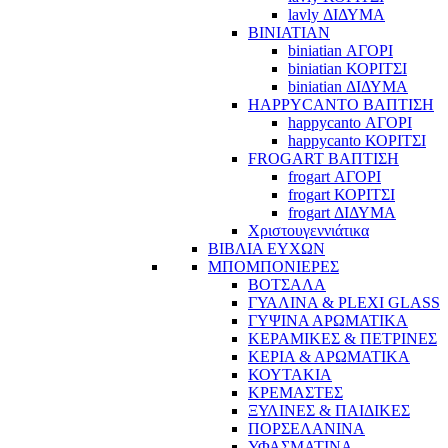
lavly ΔΙΔΥΜΑ
BINIATIAN
biniatian ΑΓΟΡΙ
biniatian ΚΟΡΙΤΣΙ
biniatian ΔΙΔΥΜΑ
HAPPYCANTO ΒΑΠΤΙΣΗ
happycanto ΑΓΟΡΙ
happycanto ΚΟΡΙΤΣΙ
FROGART ΒΑΠΤΙΣΗ
frogart ΑΓΟΡΙ
frogart ΚΟΡΙΤΣΙ
frogart ΔΙΔΥΜΑ
Χριστουγεννιάτικα
ΒΙΒΛΙΑ ΕΥΧΩΝ
ΜΠΟΜΠΟΝΙΕΡΕΣ
ΒΟΤΣΑΛΑ
ΓΥΑΛΙΝΑ & PLEXI GLASS
ΓΥΨΙΝΑ ΑΡΩΜΑΤΙΚΑ
ΚΕΡΑΜΙΚΕΣ & ΠΕΤΡΙΝΕΣ
ΚΕΡΙΑ & ΑΡΩΜΑΤΙΚΑ
ΚΟΥΤΑΚΙΑ
ΚΡΕΜΑΣΤΕΣ
ΞΥΛΙΝΕΣ & ΠΑΙΔΙΚΕΣ
ΠΟΡΣΕΛΑΝΙΝΑ
ΥΦΑΣΜΑΤΙΝA