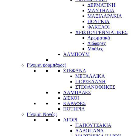
ΔΕΡΜΑΤΙΝΗ
ΜΑΝΤΗΛΙΑ
ΜΑΞΙΛΑΡΑΚΙΑ
ΠΟΥΓΚΙΑ
ΦΑΚΕΛΟΙ
ΧΡΙΣΤΟΥΓΕΝΝΙΑΤΙΚΕΣ
Αρωματικά
Διάφορες
Μπάλες
ΑΛΜΠΟΥΜ
Γίνομαι κουμπάρος!
ΣΤΕΦΑΝΑ
ΜΕΤΑΛΛΙΚΑ
ΠΟΡΣΕΛΑΝΗ
ΣΤΕΦΑΝΟΘΗΚΕΣ
ΛΑΜΠΑΔΕΣ
ΔΙΣΚΟΙ
ΚΑΡΑΦΕΣ
ΠΟΤΗΡΙΑ
Γίνομαι Νονός!
ΑΓΟΡΙ
ΠΑΠΟΥΤΣΑΚΙΑ
ΛΑΔΟΠΑΝΑ