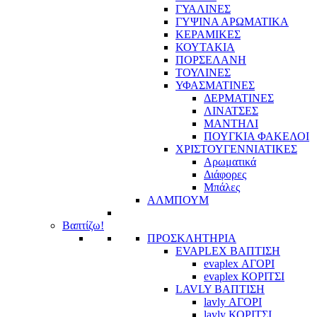
ΓΥΑΛΙΝΕΣ
ΓΥΨΙΝΑ ΑΡΩΜΑΤΙΚΑ
ΚΕΡΑΜΙΚΕΣ
ΚΟΥΤΑΚΙΑ
ΠΟΡΣΕΛΑΝΗ
ΤΟΥΛΙΝΕΣ
ΥΦΑΣΜΑΤΙΝΕΣ
ΔΕΡΜΑΤΙΝΕΣ
ΛΙΝΑΤΣΕΣ
ΜΑΝΤΗΛΙ
ΠΟΥΓΚΙΑ ΦΑΚΕΛΟΙ
ΧΡΙΣΤΟΥΓΕΝΝΙΑΤΙΚΕΣ
Αρωματικά
Διάφορες
Μπάλες
ΑΛΜΠΟΥΜ
Βαπτίζω!
ΠΡΟΣΚΛΗΤΗΡΙΑ
EVAPLEX ΒΑΠΤΙΣΗ
evaplex ΑΓΟΡΙ
evaplex ΚΟΡΙΤΣΙ
LAVLY ΒΑΠΤΙΣΗ
lavly ΑΓΟΡΙ
lavly ΚΟΡΙΤΣΙ