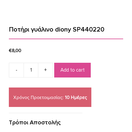
Ποτήρι γυάλινο diony SP440220
€
8,00
Add to cart
Ποτήρι
γυάλινο
diony
SP440220
Χρόνος Προετοιμασίας:
10 Ημέρες
quantity
Τρόποι Αποστολής