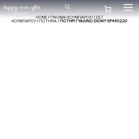
Μετάβαση
Me
σε
HOME
/
ΓΙΝΟΜΑΙ ΚΟΥΜΠΑΡΟΣ!
/
ΣΕΤ
περιεχόμενο
ΚΟΥΜΠΑΡΟΥ
/
ΠΟΤΗΡΙΑ
/ ΠΟΤΉΡΙ ΓΥΆΛΙΝΟ DIONY SP440220