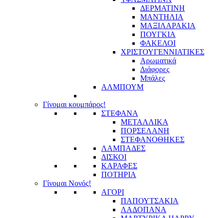
ΔΕΡΜΑΤΙΝΗ
ΜΑΝΤΗΛΙΑ
ΜΑΞΙΛΑΡΑΚΙΑ
ΠΟΥΓΚΙΑ
ΦΑΚΕΛΟΙ
ΧΡΙΣΤΟΥΓΕΝΝΙΑΤΙΚΕΣ
Αρωματικά
Διάφορες
Μπάλες
ΑΛΜΠΟΥΜ
Γίνομαι κουμπάρος!
ΣΤΕΦΑΝΑ
ΜΕΤΑΛΛΙΚΑ
ΠΟΡΣΕΛΑΝΗ
ΣΤΕΦΑΝΟΘΗΚΕΣ
ΛΑΜΠΑΔΕΣ
ΔΙΣΚΟΙ
ΚΑΡΑΦΕΣ
ΠΟΤΗΡΙΑ
Γίνομαι Νονός!
ΑΓΟΡΙ
ΠΑΠΟΥΤΣΑΚΙΑ
ΛΑΔΟΠΑΝΑ