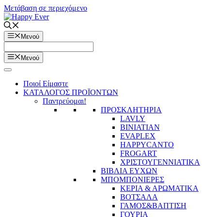
Μετάβαση σε περιεχόμενο
Μενού
Μενού
Ποιοί Είμαστε
ΚΑΤΑΛΟΓΟΣ ΠΡΟΪΟΝΤΩΝ
Παντρεύομαι!
ΠΡΟΣΚΛΗΤΗΡΙΑ
LAVLY
BINIATIAN
EVAPLEX
HAPPYCANTO
FROGART
ΧΡΙΣΤΟΥΓΕΝΝΙΑΤΙΚΑ
ΒΙΒΛΙΑ ΕΥΧΩΝ
ΜΠΟΜΠΟΝΙΕΡΕΣ
ΚΕΡΙΑ & ΑΡΩΜΑΤΙΚΑ
ΒΟΤΣΑΛΑ
ΓΑΜΟΣ&ΒΑΠΤΙΣΗ
ΓΟΥΡΙΑ