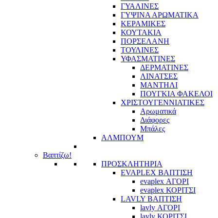
ΓΥΑΛΙΝΕΣ
ΓΥΨΙΝΑ ΑΡΩΜΑΤΙΚΑ
ΚΕΡΑΜΙΚΕΣ
ΚΟΥΤΑΚΙΑ
ΠΟΡΣΕΛΑΝΗ
ΤΟΥΛΙΝΕΣ
ΥΦΑΣΜΑΤΙΝΕΣ
ΔΕΡΜΑΤΙΝΕΣ
ΛΙΝΑΤΣΕΣ
ΜΑΝΤΗΛΙ
ΠΟΥΓΚΙΑ ΦΑΚΕΛΟΙ
ΧΡΙΣΤΟΥΓΕΝΝΙΑΤΙΚΕΣ
Αρωματικά
Διάφορες
Μπάλες
ΑΛΜΠΟΥΜ
Βαπτίζω!
ΠΡΟΣΚΛΗΤΗΡΙΑ
EVAPLEX ΒΑΠΤΙΣΗ
evaplex ΑΓΟΡΙ
evaplex ΚΟΡΙΤΣΙ
LAVLY ΒΑΠΤΙΣΗ
lavly ΑΓΟΡΙ
lavly ΚΟΡΙΤΣΙ