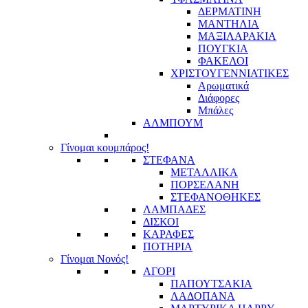
ΔΕΡΜΑΤΙΝΗ
ΜΑΝΤΗΛΙΑ
ΜΑΞΙΛΑΡΑΚΙΑ
ΠΟΥΓΚΙΑ
ΦΑΚΕΛΟΙ
ΧΡΙΣΤΟΥΓΕΝΝΙΑΤΙΚΕΣ
Αρωματικά
Διάφορες
Μπάλες
ΑΛΜΠΟΥΜ
Γίνομαι κουμπάρος!
ΣΤΕΦΑΝΑ
ΜΕΤΑΛΛΙΚΑ
ΠΟΡΣΕΛΑΝΗ
ΣΤΕΦΑΝΟΘΗΚΕΣ
ΛΑΜΠΑΔΕΣ
ΔΙΣΚΟΙ
ΚΑΡΑΦΕΣ
ΠΟΤΗΡΙΑ
Γίνομαι Νονός!
ΑΓΟΡΙ
ΠΑΠΟΥΤΣΑΚΙΑ
ΛΑΔΟΠΑΝΑ