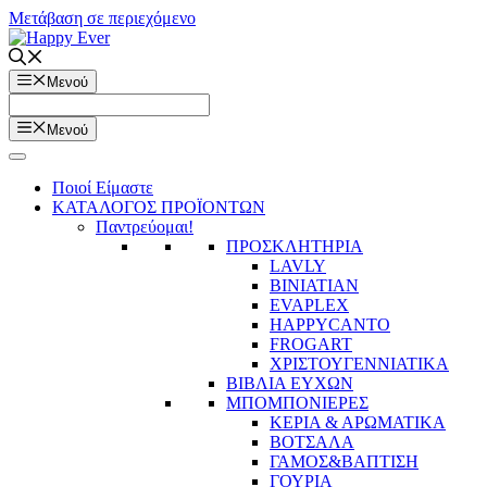
Μετάβαση σε περιεχόμενο
Μενού
Μενού
Ποιοί Είμαστε
ΚΑΤΑΛΟΓΟΣ ΠΡΟΪΟΝΤΩΝ
Παντρεύομαι!
ΠΡΟΣΚΛΗΤΗΡΙΑ
LAVLY
BINIATIAN
EVAPLEX
HAPPYCANTO
FROGART
ΧΡΙΣΤΟΥΓΕΝΝΙΑΤΙΚΑ
ΒΙΒΛΙΑ ΕΥΧΩΝ
ΜΠΟΜΠΟΝΙΕΡΕΣ
ΚΕΡΙΑ & ΑΡΩΜΑΤΙΚΑ
ΒΟΤΣΑΛΑ
ΓΑΜΟΣ&ΒΑΠΤΙΣΗ
ΓΟΥΡΙΑ