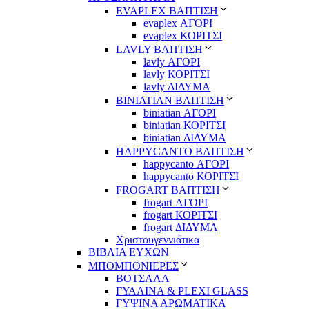
EVAPLEX ΒΑΠΤΙΣΗ
evaplex ΑΓΟΡΙ
evaplex ΚΟΡΙΤΣΙ
LAVLY ΒΑΠΤΙΣΗ
lavly ΑΓΟΡΙ
lavly ΚΟΡΙΤΣΙ
lavly ΔΙΔΥΜΑ
ΒΙΝΙΑΤΙΑΝ ΒΑΠΤΙΣΗ
biniatian ΑΓΟΡΙ
biniatian ΚΟΡΙΤΣΙ
biniatian ΔΙΔΥΜΑ
HAPPYCANTO ΒΑΠΤΙΣΗ
happycanto ΑΓΟΡΙ
happycanto ΚΟΡΙΤΣΙ
FROGART ΒΑΠΤΙΣΗ
frogart ΑΓΟΡΙ
frogart ΚΟΡΙΤΣΙ
frogart ΔΙΔΥΜΑ
Χριστουγεννιάτικα
ΒΙΒΛΙΑ ΕΥΧΩΝ
ΜΠΟΜΠΟΝΙΕΡΕΣ
ΒΟΤΣΑΛΑ
ΓΥΑΛΙΝΑ & PLEXI GLASS
ΓΥΨΙΝΑ ΑΡΩΜΑΤΙΚΑ