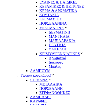
ΞΥΛΙΝΕΣ & ΠΑΙΔΙΚΕΣ
ΚΕΡΑΜΙΚΕΣ & ΠΕΤΡΙΝΕΣ
ΚΕΡΙΑ & ΑΡΩΜΑΤΙΚΑ
ΚΟΥΤΑΚΙΑ
ΚΡΕΜΑΣΤΕΣ
ΠΟΡΣΕΛΑΝΙΝΑ
ΥΦΑΣΜΑΤΙΝA
ΔΕΡΜΑΤΙΝΗ
ΜΑΝΤΗΛΙΑ
ΜΑΞΙΛΑΡΑΚΙΑ
ΠΟΥΓΚΙΑ
ΦΑΚΕΛΟΙ
ΧΡΙΣΤΟΥΓΕΝΝΙΑΤΙΚΕΣ
Αρωματικά
Διάφορες
Μπάλες
ΑΛΜΠΟΥΜ
Γίνομαι κουμπάρος!
ΣΤΕΦΑΝΑ
ΜΕΤΑΛΛΙΚΑ
ΠΟΡΣΕΛΑΝΗ
ΣΤΕΦΑΝΟΘΗΚΕΣ
ΛΑΜΠΑΔΕΣ
ΚΑΡΑΦΕΣ