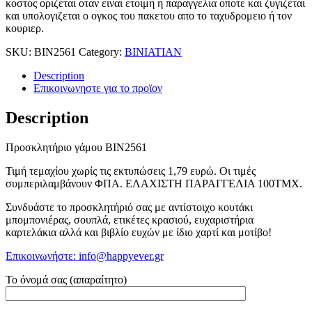
κοστος οριζεται οταν ειναι ετοιμη η παραγγελια οποτε και ζυγιζεται
και υπολογιζεται ο ογκος του πακετου απο το ταχυδρομειο ή τον
κουριερ.
SKU:
BIN2561
Category:
BINIATIAN
Description
Επικοινωνηστε για το προϊoν
Description
Προσκλητήριο γάμου ΒΙΝ2561
Τιμή τεμαχίου χωρίς τις εκτυπώσεις 1,79 ευρώ. Οι τιμές
συμπεριλαμβάνουν ΦΠΑ. ΕΛΑΧΙΣΤΗ ΠΑΡΑΓΓΕΛΙΑ 100ΤΜΧ.
Συνδυάστε το προσκλητήριό σας με αντίστοιχο κουτάκι
μπομπονιέρας, σουπλά, ετικέτες κρασιού, ευχαριστήρια
καρτελάκια αλλά και βιβλίο ευχών με ίδιο χαρτί και μοτίβο!
Επικοινωνήστε: info@happyever.gr
Το όνομά σας (απαραίτητο)