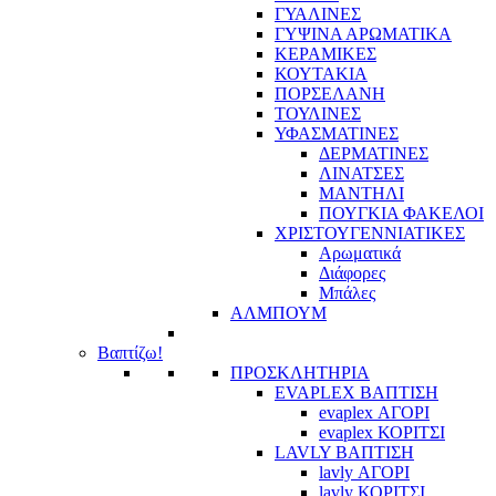
ΓΥΑΛΙΝΕΣ
ΓΥΨΙΝΑ ΑΡΩΜΑΤΙΚΑ
ΚΕΡΑΜΙΚΕΣ
ΚΟΥΤΑΚΙΑ
ΠΟΡΣΕΛΑΝΗ
ΤΟΥΛΙΝΕΣ
ΥΦΑΣΜΑΤΙΝΕΣ
ΔΕΡΜΑΤΙΝΕΣ
ΛΙΝΑΤΣΕΣ
ΜΑΝΤΗΛΙ
ΠΟΥΓΚΙΑ ΦΑΚΕΛΟΙ
ΧΡΙΣΤΟΥΓΕΝΝΙΑΤΙΚΕΣ
Αρωματικά
Διάφορες
Μπάλες
ΑΛΜΠΟΥΜ
Βαπτίζω!
ΠΡΟΣΚΛΗΤΗΡΙΑ
EVAPLEX ΒΑΠΤΙΣΗ
evaplex ΑΓΟΡΙ
evaplex ΚΟΡΙΤΣΙ
LAVLY ΒΑΠΤΙΣΗ
lavly ΑΓΟΡΙ
lavly ΚΟΡΙΤΣΙ