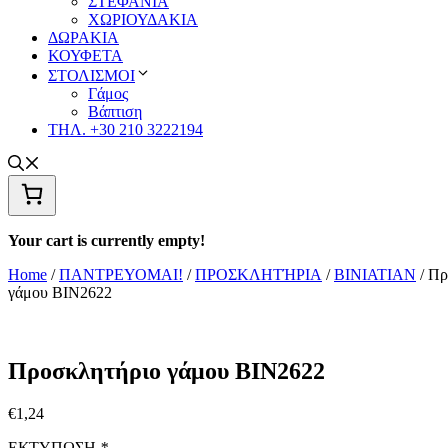
ΣΤΕΦΑΝΙΑ
ΧΩΡΙΟΥΔΑΚΙΑ
ΔΩΡΑΚΙΑ
ΚΟΥΦΕΤΑ
ΣΤΟΛΙΣΜΟΙ
Γάμος
Βάπτιση
ΤΗΛ. +30 210 3222194
Your cart is currently empty!
Home
/
ΠΑΝΤΡΕΥΟΜΑΙ!
/
ΠΡΟΣΚΛΗΤΉΡΙΑ
/
BINIATIAN
/ Πρ
γάμου ΒΙΝ2622
Προσκλητήριο γάμου ΒΙΝ2622
€
1,24
ΕΚΤΥΠΩΣΗ
*