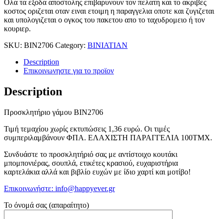
Ολα τα εξοδα αποστολης επιβαρυνουν τον πελατη και το ακριβες
κοστος οριζεται οταν ειναι ετοιμη η παραγγελια οποτε και ζυγιζεται
και υπολογιζεται ο ογκος του πακετου απο το ταχυδρομειο ή τον
κουριερ.
SKU:
BIN2706
Category:
BINIATIAN
Description
Επικοινωνηστε για το προϊoν
Description
Προσκλητήριο γάμου ΒΙΝ2706
Τιμή τεμαχίου χωρίς εκτυπώσεις 1,36 ευρώ. Οι τιμές
συμπεριλαμβάνουν ΦΠΑ. ΕΛΑΧΙΣΤΗ ΠΑΡΑΓΓΕΛΙΑ 100ΤΜΧ.
Συνδυάστε το προσκλητήριό σας με αντίστοιχο κουτάκι
μπομπονιέρας, σουπλά, ετικέτες κρασιού, ευχαριστήρια
καρτελάκια αλλά και βιβλίο ευχών με ίδιο χαρτί και μοτίβο!
Επικοινωνήστε: info@happyever.gr
Το όνομά σας (απαραίτητο)