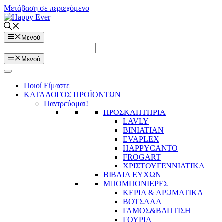
Μετάβαση σε περιεχόμενο
Μενού
Μενού
Ποιοί Είμαστε
ΚΑΤΑΛΟΓΟΣ ΠΡΟΪΟΝΤΩΝ
Παντρεύομαι!
ΠΡΟΣΚΛΗΤΗΡΙΑ
LAVLY
BINIATIAN
EVAPLEX
HAPPYCANTO
FROGART
ΧΡΙΣΤΟΥΓΕΝΝΙΑΤΙΚΑ
ΒΙΒΛΙΑ ΕΥΧΩΝ
ΜΠΟΜΠΟΝΙΕΡΕΣ
ΚΕΡΙΑ & ΑΡΩΜΑΤΙΚΑ
ΒΟΤΣΑΛΑ
ΓΑΜΟΣ&ΒΑΠΤΙΣΗ
ΓΟΥΡΙΑ