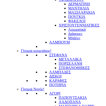
ΔΕΡΜΑΤΙΝΗ
ΜΑΝΤΗΛΙΑ
ΜΑΞΙΛΑΡΑΚΙΑ
ΠΟΥΓΚΙΑ
ΦΑΚΕΛΟΙ
ΧΡΙΣΤΟΥΓΕΝΝΙΑΤΙΚΕΣ
Αρωματικά
Διάφορες
Μπάλες
ΑΛΜΠΟΥΜ
Γίνομαι κουμπάρος!
ΣΤΕΦΑΝΑ
ΜΕΤΑΛΛΙΚΑ
ΠΟΡΣΕΛΑΝΗ
ΣΤΕΦΑΝΟΘΗΚΕΣ
ΛΑΜΠΑΔΕΣ
ΔΙΣΚΟΙ
ΚΑΡΑΦΕΣ
ΠΟΤΗΡΙΑ
Γίνομαι Νονός!
ΑΓΟΡΙ
ΠΑΠΟΥΤΣΑΚΙΑ
ΛΑΔΟΠΑΝΑ