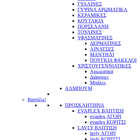
ΓΥΑΛΙΝΕΣ
ΓΥΨΙΝΑ ΑΡΩΜΑΤΙΚΑ
ΚΕΡΑΜΙΚΕΣ
ΚΟΥΤΑΚΙΑ
ΠΟΡΣΕΛΑΝΗ
ΤΟΥΛΙΝΕΣ
ΥΦΑΣΜΑΤΙΝΕΣ
ΔΕΡΜΑΤΙΝΕΣ
ΛΙΝΑΤΣΕΣ
ΜΑΝΤΗΛΙ
ΠΟΥΓΚΙΑ ΦΑΚΕΛΟΙ
ΧΡΙΣΤΟΥΓΕΝΝΙΑΤΙΚΕΣ
Αρωματικά
Διάφορες
Μπάλες
ΑΛΜΠΟΥΜ
Βαπτίζω!
ΠΡΟΣΚΛΗΤΗΡΙΑ
EVAPLEX ΒΑΠΤΙΣΗ
evaplex ΑΓΟΡΙ
evaplex ΚΟΡΙΤΣΙ
LAVLY ΒΑΠΤΙΣΗ
lavly ΑΓΟΡΙ
lavly ΚΟΡΙΤΣΙ