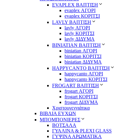
EVAPLEX ΒΑΠΤΙΣΗ
evaplex ΑΓΟΡΙ
evaplex ΚΟΡΙΤΣΙ
LAVLY ΒΑΠΤΙΣΗ
lavly ΑΓΟΡΙ
lavly ΚΟΡΙΤΣΙ
lavly ΔΙΔΥΜΑ
ΒΙΝΙΑΤΙΑΝ ΒΑΠΤΙΣΗ
biniatian ΑΓΟΡΙ
biniatian ΚΟΡΙΤΣΙ
biniatian ΔΙΔΥΜΑ
HAPPYCANTO ΒΑΠΤΙΣΗ
happycanto ΑΓΟΡΙ
happycanto ΚΟΡΙΤΣΙ
FROGART ΒΑΠΤΙΣΗ
frogart ΑΓΟΡΙ
frogart ΚΟΡΙΤΣΙ
frogart ΔΙΔΥΜΑ
Χριστουγεννιάτικα
ΒΙΒΛΙΑ ΕΥΧΩΝ
ΜΠΟΜΠΟΝΙΕΡΕΣ
ΒΟΤΣΑΛΑ
ΓΥΑΛΙΝΑ & PLEXI GLASS
ΓΥΨΙΝΑ ΑΡΩΜΑΤΙΚΑ