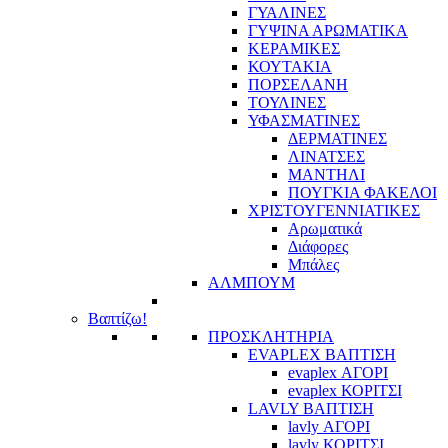
ΓΥΑΛΙΝΕΣ
ΓΥΨΙΝΑ ΑΡΩΜΑΤΙΚΑ
ΚΕΡΑΜΙΚΕΣ
ΚΟΥΤΑΚΙΑ
ΠΟΡΣΕΛΑΝΗ
ΤΟΥΛΙΝΕΣ
ΥΦΑΣΜΑΤΙΝΕΣ
ΔΕΡΜΑΤΙΝΕΣ
ΛΙΝΑΤΣΕΣ
ΜΑΝΤΗΛΙ
ΠΟΥΓΚΙΑ ΦΑΚΕΛΟΙ
ΧΡΙΣΤΟΥΓΕΝΝΙΑΤΙΚΕΣ
Αρωματικά
Διάφορες
Μπάλες
ΑΛΜΠΟΥΜ
Βαπτίζω!
ΠΡΟΣΚΛΗΤΗΡΙΑ
EVAPLEX ΒΑΠΤΙΣΗ
evaplex ΑΓΟΡΙ
evaplex ΚΟΡΙΤΣΙ
LAVLY ΒΑΠΤΙΣΗ
lavly ΑΓΟΡΙ
lavly ΚΟΡΙΤΣΙ