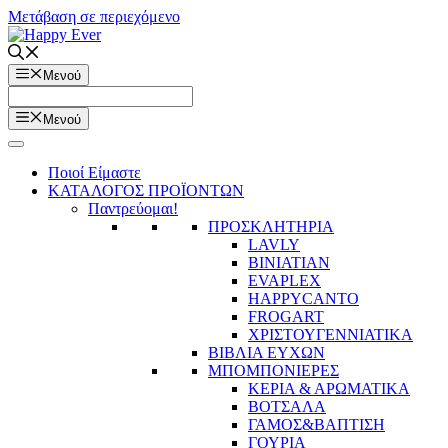
Μετάβαση σε περιεχόμενο
Μενού
Μενού
Ποιοί Είμαστε
ΚΑΤΑΛΟΓΟΣ ΠΡΟΪΟΝΤΩΝ
Παντρεύομαι!
ΠΡΟΣΚΛΗΤΗΡΙΑ
LAVLY
BINIATIAN
EVAPLEX
HAPPYCANTO
FROGART
ΧΡΙΣΤΟΥΓΕΝΝΙΑΤΙΚΑ
ΒΙΒΛΙΑ ΕΥΧΩΝ
ΜΠΟΜΠΟΝΙΕΡΕΣ
ΚΕΡΙΑ & ΑΡΩΜΑΤΙΚΑ
ΒΟΤΣΑΛΑ
ΓΑΜΟΣ&ΒΑΠΤΙΣΗ
ΓΟΥΡΙΑ