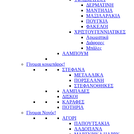
ΔΕΡΜΑΤΙΝΗ
ΜΑΝΤΗΛΙΑ
ΜΑΞΙΛΑΡΑΚΙΑ
ΠΟΥΓΚΙΑ
ΦΑΚΕΛΟΙ
ΧΡΙΣΤΟΥΓΕΝΝΙΑΤΙΚΕΣ
Αρωματικά
Διάφορες
Μπάλες
ΑΛΜΠΟΥΜ
Γίνομαι κουμπάρος!
ΣΤΕΦΑΝΑ
ΜΕΤΑΛΛΙΚΑ
ΠΟΡΣΕΛΑΝΗ
ΣΤΕΦΑΝΟΘΗΚΕΣ
ΛΑΜΠΑΔΕΣ
ΔΙΣΚΟΙ
ΚΑΡΑΦΕΣ
ΠΟΤΗΡΙΑ
Γίνομαι Νονός!
ΑΓΟΡΙ
ΠΑΠΟΥΤΣΑΚΙΑ
ΛΑΔΟΠΑΝΑ