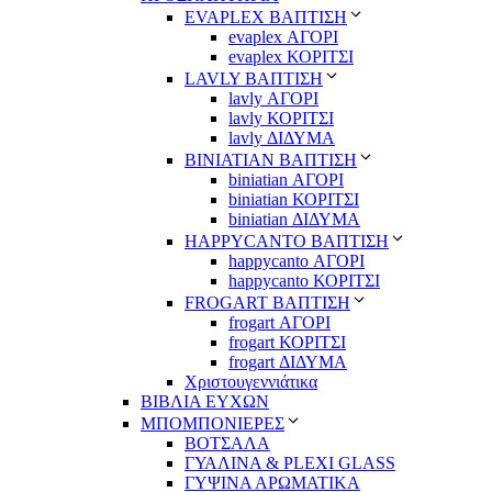
EVAPLEX ΒΑΠΤΙΣΗ
evaplex ΑΓΟΡΙ
evaplex ΚΟΡΙΤΣΙ
LAVLY ΒΑΠΤΙΣΗ
lavly ΑΓΟΡΙ
lavly ΚΟΡΙΤΣΙ
lavly ΔΙΔΥΜΑ
ΒΙΝΙΑΤΙΑΝ ΒΑΠΤΙΣΗ
biniatian ΑΓΟΡΙ
biniatian ΚΟΡΙΤΣΙ
biniatian ΔΙΔΥΜΑ
HAPPYCANTO ΒΑΠΤΙΣΗ
happycanto ΑΓΟΡΙ
happycanto ΚΟΡΙΤΣΙ
FROGART ΒΑΠΤΙΣΗ
frogart ΑΓΟΡΙ
frogart ΚΟΡΙΤΣΙ
frogart ΔΙΔΥΜΑ
Χριστουγεννιάτικα
ΒΙΒΛΙΑ ΕΥΧΩΝ
ΜΠΟΜΠΟΝΙΕΡΕΣ
ΒΟΤΣΑΛΑ
ΓΥΑΛΙΝΑ & PLEXI GLASS
ΓΥΨΙΝΑ ΑΡΩΜΑΤΙΚΑ