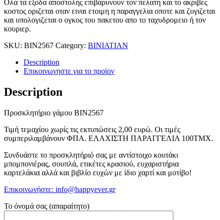
Ολα τα εξοδα αποστολης επιβαρυνουν τον πελατη και το ακριβες
κοστος οριζεται οταν ειναι ετοιμη η παραγγελια οποτε και ζυγιζεται
και υπολογιζεται ο ογκος του πακετου απο το ταχυδρομειο ή τον
κουριερ.
SKU:
BIN2567
Category:
BINIATIAN
Description
Επικοινωνηστε για το προϊoν
Description
Προσκλητήριο γάμου ΒΙΝ2567
Τιμή τεμαχίου χωρίς τις εκτυπώσεις 2,00 ευρώ. Οι τιμές
συμπεριλαμβάνουν ΦΠΑ. ΕΛΑΧΙΣΤΗ ΠΑΡΑΓΓΕΛΙΑ 100ΤΜΧ.
Συνδυάστε το προσκλητήριό σας με αντίστοιχο κουτάκι
μπομπονιέρας, σουπλά, ετικέτες κρασιού, ευχαριστήρια
καρτελάκια αλλά και βιβλίο ευχών με ίδιο χαρτί και μοτίβο!
Επικοινωνήστε: info@happyever.gr
Το όνομά σας (απαραίτητο)