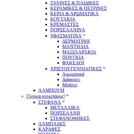
ΞΥΛΙΝΕΣ & ΠΑΙΔΙΚΕΣ
ΚΕΡΑΜΙΚΕΣ & ΠΕΤΡΙΝΕΣ
ΚΕΡΙΑ & ΑΡΩΜΑΤΙΚΑ
ΚΟΥΤΑΚΙΑ
ΚΡΕΜΑΣΤΕΣ
ΠΟΡΣΕΛΑΝΙΝΑ
ΥΦΑΣΜΑΤΙΝA
ΔΕΡΜΑΤΙΝΗ
ΜΑΝΤΗΛΙΑ
ΜΑΞΙΛΑΡΑΚΙΑ
ΠΟΥΓΚΙΑ
ΦΑΚΕΛΟΙ
ΧΡΙΣΤΟΥΓΕΝΝΙΑΤΙΚΕΣ
Αρωματικά
Διάφορες
Μπάλες
ΑΛΜΠΟΥΜ
Γίνομαι κουμπάρος!
ΣΤΕΦΑΝΑ
ΜΕΤΑΛΛΙΚΑ
ΠΟΡΣΕΛΑΝΗ
ΣΤΕΦΑΝΟΘΗΚΕΣ
ΛΑΜΠΑΔΕΣ
ΚΑΡΑΦΕΣ