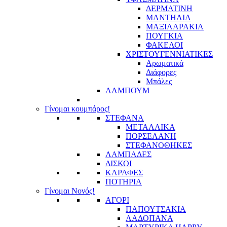
ΔΕΡΜΑΤΙΝΗ
ΜΑΝΤΗΛΙΑ
ΜΑΞΙΛΑΡΑΚΙΑ
ΠΟΥΓΚΙΑ
ΦΑΚΕΛΟΙ
ΧΡΙΣΤΟΥΓΕΝΝΙΑΤΙΚΕΣ
Αρωματικά
Διάφορες
Μπάλες
ΑΛΜΠΟΥΜ
Γίνομαι κουμπάρος!
ΣΤΕΦΑΝΑ
ΜΕΤΑΛΛΙΚΑ
ΠΟΡΣΕΛΑΝΗ
ΣΤΕΦΑΝΟΘΗΚΕΣ
ΛΑΜΠΑΔΕΣ
ΔΙΣΚΟΙ
ΚΑΡΑΦΕΣ
ΠΟΤΗΡΙΑ
Γίνομαι Νονός!
ΑΓΟΡΙ
ΠΑΠΟΥΤΣΑΚΙΑ
ΛΑΔΟΠΑΝΑ