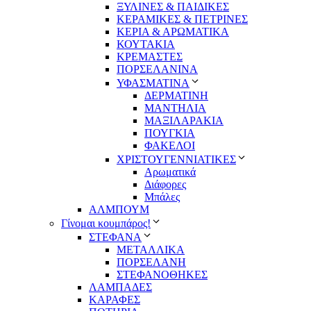
ΞΥΛΙΝΕΣ & ΠΑΙΔΙΚΕΣ
ΚΕΡΑΜΙΚΕΣ & ΠΕΤΡΙΝΕΣ
ΚΕΡΙΑ & ΑΡΩΜΑΤΙΚΑ
ΚΟΥΤΑΚΙΑ
ΚΡΕΜΑΣΤΕΣ
ΠΟΡΣΕΛΑΝΙΝΑ
ΥΦΑΣΜΑΤΙΝA
ΔΕΡΜΑΤΙΝΗ
ΜΑΝΤΗΛΙΑ
ΜΑΞΙΛΑΡΑΚΙΑ
ΠΟΥΓΚΙΑ
ΦΑΚΕΛΟΙ
ΧΡΙΣΤΟΥΓΕΝΝΙΑΤΙΚΕΣ
Αρωματικά
Διάφορες
Μπάλες
ΑΛΜΠΟΥΜ
Γίνομαι κουμπάρος!
ΣΤΕΦΑΝΑ
ΜΕΤΑΛΛΙΚΑ
ΠΟΡΣΕΛΑΝΗ
ΣΤΕΦΑΝΟΘΗΚΕΣ
ΛΑΜΠΑΔΕΣ
ΚΑΡΑΦΕΣ