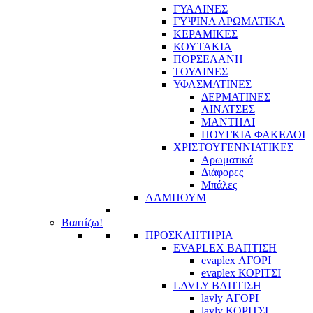
ΓΥΑΛΙΝΕΣ
ΓΥΨΙΝΑ ΑΡΩΜΑΤΙΚΑ
ΚΕΡΑΜΙΚΕΣ
ΚΟΥΤΑΚΙΑ
ΠΟΡΣΕΛΑΝΗ
ΤΟΥΛΙΝΕΣ
ΥΦΑΣΜΑΤΙΝΕΣ
ΔΕΡΜΑΤΙΝΕΣ
ΛΙΝΑΤΣΕΣ
ΜΑΝΤΗΛΙ
ΠΟΥΓΚΙΑ ΦΑΚΕΛΟΙ
ΧΡΙΣΤΟΥΓΕΝΝΙΑΤΙΚΕΣ
Αρωματικά
Διάφορες
Μπάλες
ΑΛΜΠΟΥΜ
Βαπτίζω!
ΠΡΟΣΚΛΗΤΗΡΙΑ
EVAPLEX ΒΑΠΤΙΣΗ
evaplex ΑΓΟΡΙ
evaplex ΚΟΡΙΤΣΙ
LAVLY ΒΑΠΤΙΣΗ
lavly ΑΓΟΡΙ
lavly ΚΟΡΙΤΣΙ