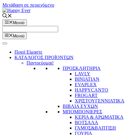
Μετάβαση σε περιεχόμενο
Μενού
Μενού
Ποιοί Είμαστε
ΚΑΤΑΛΟΓΟΣ ΠΡΟΪΟΝΤΩΝ
Παντρεύομαι!
ΠΡΟΣΚΛΗΤΗΡΙΑ
LAVLY
BINIATIAN
EVAPLEX
HAPPYCANTO
FROGART
ΧΡΙΣΤΟΥΓΕΝΝΙΑΤΙΚΑ
ΒΙΒΛΙΑ ΕΥΧΩΝ
ΜΠΟΜΠΟΝΙΕΡΕΣ
ΚΕΡΙΑ & ΑΡΩΜΑΤΙΚΑ
ΒΟΤΣΑΛΑ
ΓΑΜΟΣ&ΒΑΠΤΙΣΗ
ΓΟΥΡΙΑ