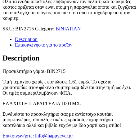
Ολα τα εξοδα αποστολης επιβαρυνουν τον πελατη και το ακριβες
κοστος οριζεται οταν ειναι ετοιμη η παραγγελια οποτε και ζυγιζεται
και υπολογιζεται ο ογκος του πακετου απο το ταχυδρομειο ή τον
κουριερ.
SKU:
BIN2715
Category:
BINIATIAN
Description
Επικοινωνηστε για το προϊoν
Description
Προσκλητήριο γάμου ΒΙΝ2715
Τιμή τεμαχίου χωρίς εκτυπώσεις 1,61 ευρώ. Το σχέδιο
χρυσοτυπίας στον φάκελο συμπεριλαμβάνεται στην τιμή ως έχει.
Οι τιμές συμπεριλαμβάνουν ΦΠΑ.
ΕΛΑΧΙΣΤΗ ΠΑΡΑΓΓΕΛΙΑ 100ΤΜΧ.
Συνδυάστε το προσκλητήριό σας με αντίστοιχο κουτάκι
μπομπονιέρας, σουπλά, ετικέτες κρασιού, ευχαριστήρια
καρτελάκια αλλά και βιβλίο ευχών με ίδιο χαρτί και μοτίβο!
Επικοινωνήστε: info@happyever.gr