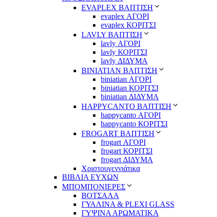
EVAPLEX ΒΑΠΤΙΣΗ
evaplex ΑΓΟΡΙ
evaplex ΚΟΡΙΤΣΙ
LAVLY ΒΑΠΤΙΣΗ
lavly ΑΓΟΡΙ
lavly ΚΟΡΙΤΣΙ
lavly ΔΙΔΥΜΑ
ΒΙΝΙΑΤΙΑΝ ΒΑΠΤΙΣΗ
biniatian ΑΓΟΡΙ
biniatian ΚΟΡΙΤΣΙ
biniatian ΔΙΔΥΜΑ
HAPPYCANTO ΒΑΠΤΙΣΗ
happycanto ΑΓΟΡΙ
happycanto ΚΟΡΙΤΣΙ
FROGART ΒΑΠΤΙΣΗ
frogart ΑΓΟΡΙ
frogart ΚΟΡΙΤΣΙ
frogart ΔΙΔΥΜΑ
Χριστουγεννιάτικα
ΒΙΒΛΙΑ ΕΥΧΩΝ
ΜΠΟΜΠΟΝΙΕΡΕΣ
ΒΟΤΣΑΛΑ
ΓΥΑΛΙΝΑ & PLEXI GLASS
ΓΥΨΙΝΑ ΑΡΩΜΑΤΙΚΑ