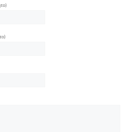
το)
το)