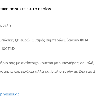
ΕΠΙΚΟΙΝΩΝΗΣΤΕ ΓΙΑ ΤΟ ΠΡΟΪOΝ
ΙΝ2730
τυπώσεις 1,11 ευρώ. Οι τιμές συμπεριλαμβάνουν ΦΠΑ.
 100ΤΜΧ.
ριό σας με αντίστοιχο κουτάκι μπομπονιέρας, σουπλά,
ιστήρια καρτελάκια αλλά και βιβλίο ευχών με ίδιο χαρτί
appyever.gr