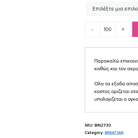
Προσκλητήριο
γάμου
ΒΙΝ2730
quantity
Παρακαλώ επικοινων
καθώς και τον ακρ
Ολα τα εξοδα αποσ
κοστος οριζεται οτα
υπολογιζεται ο ογκ
SKU:
BIN2730
Category:
BINIATIAN