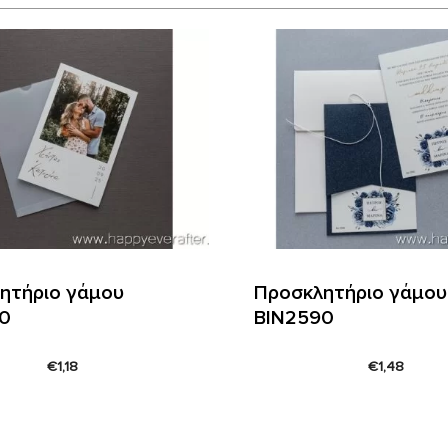
ητήριο γάμου
Προσκλητήριο γάμου
0
ΒΙΝ2590
€
1,18
€
1,48