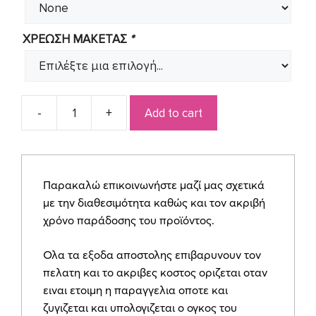
ΧΡΕΩΣΗ ΜΑΚΕΤΑΣ
*
Add to cart
Προσκλητήριο
για
αγοράκι
ιππότης
Παρακαλώ επικοινωνήστε μαζί μας σχετικά
SYNΒ24
με την διαθεσιμότητα καθώς και τον ακριβή
quantity
χρόνο παράδοσης του προϊόντος.
Ολα τα εξοδα αποστολης επιβαρυνουν τον
πελατη και το ακριβες κοστος οριζεται οταν
ειναι ετοιμη η παραγγελια οποτε και
ζυγιζεται και υπολογιζεται ο ογκος του