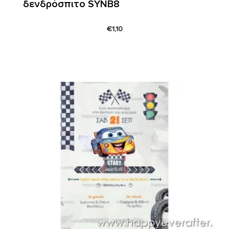
δενδρόσπιτο SYNΒ8
€
1,10