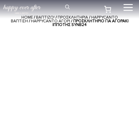
Μετάβαση
Me
σε
HOME
/
ΒΑΠΤΙΖΩ!
/
ΠΡΟΣΚΛΗΤΗΡΙΑ
/
HAPPYCANTO
περιεχόμενο
ΒΑΠΤΙΣΗ
/
HAPPYCANTO ΑΓΟΡΙ
/ ΠΡΟΣΚΛΗΤΉΡΙΟ ΓΙΑ ΑΓΟΡΆΚΙ
ΙΠΠΌΤΗΣ SYNΒ24