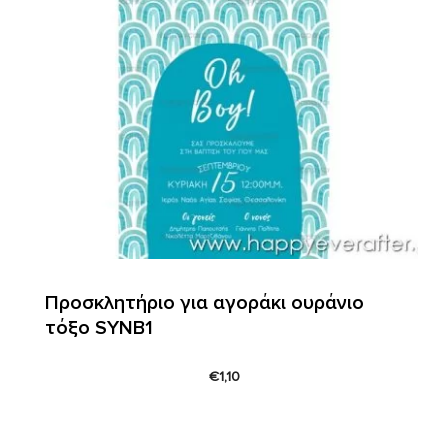
Προσκλητήριο για αγοράκι oυράνιο
τόξο SYNΒ1
€
1,10