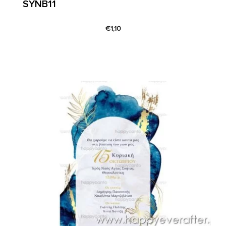
SYNΒ11
€
1,10