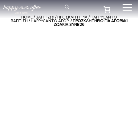
Μετάβαση
Me
σε
HOME
/
ΒΑΠΤΙΖΩ!
/
ΠΡΟΣΚΛΗΤΗΡΙΑ
/
HAPPYCANTO
περιεχόμενο
ΒΑΠΤΙΣΗ
/
HAPPYCANTO ΑΓΟΡΙ
/ ΠΡΟΣΚΛΗΤΉΡΙΟ ΓΙΑ ΑΓΟΡΆΚΙ
ΖΩΆΚΙΑ SYNΒ26