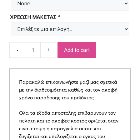
ΧΡΕΩΣΗ ΜΑΚΕΤΑΣ
*
Add to cart
Προσκλητήριο
για
αγοράκι
ζωάκια
Παρακαλώ επικοινωνήστε μαζί μας σχετικά
SYNΒ26
με την διαθεσιμότητα καθώς και τον ακριβή
quantity
χρόνο παράδοσης του προϊόντος.
Ολα τα εξοδα αποστολης επιβαρυνουν τον
πελατη και το ακριβες κοστος οριζεται οταν
ειναι ετοιμη η παραγγελια οποτε και
ζυγιζεται και υπολογιζεται ο ογκος του