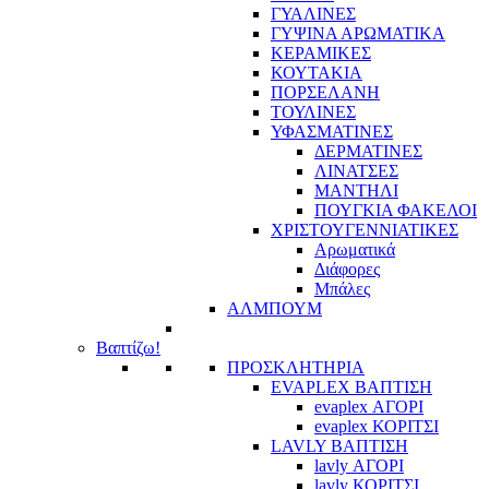
ΓΥΑΛΙΝΕΣ
ΓΥΨΙΝΑ ΑΡΩΜΑΤΙΚΑ
ΚΕΡΑΜΙΚΕΣ
ΚΟΥΤΑΚΙΑ
ΠΟΡΣΕΛΑΝΗ
ΤΟΥΛΙΝΕΣ
ΥΦΑΣΜΑΤΙΝΕΣ
ΔΕΡΜΑΤΙΝΕΣ
ΛΙΝΑΤΣΕΣ
ΜΑΝΤΗΛΙ
ΠΟΥΓΚΙΑ ΦΑΚΕΛΟΙ
ΧΡΙΣΤΟΥΓΕΝΝΙΑΤΙΚΕΣ
Αρωματικά
Διάφορες
Μπάλες
ΑΛΜΠΟΥΜ
Βαπτίζω!
ΠΡΟΣΚΛΗΤΗΡΙΑ
EVAPLEX ΒΑΠΤΙΣΗ
evaplex ΑΓΟΡΙ
evaplex ΚΟΡΙΤΣΙ
LAVLY ΒΑΠΤΙΣΗ
lavly ΑΓΟΡΙ
lavly ΚΟΡΙΤΣΙ