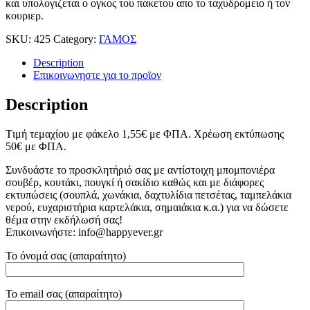
και υπολογιζεται ο ογκος του πακετου απο το ταχυδρομειο ή τον
κουριερ.
SKU:
425
Category:
ΓΑΜΟΣ
Description
Επικοινωνηστε για το προϊoν
Description
Tιμή τεμαχίου με φάκελο 1,55
€
με ΦΠΑ. Χρέωση εκτύπωσης
50
€
με ΦΠΑ.
Συνδυάστε το προσκλητήριό σας με αντίστοιχη μπομπονιέρα
σουβέρ, κουτάκι, πουγκί ή σακίδιο καθώς και με διάφορες
εκτυπώσεις (σουπλά, χωνάκια, δαχτυλίδια πετσέτας, ταμπελάκια
νερού, ευχαριστήρια καρτελάκια, σημαιάκια κ.α.) για να δώσετε
θέμα στην εκδήλωσή σας!
Επικοινωνήστε: info@happyever.gr
Το όνομά σας (απαραίτητο)
Το email σας (απαραίτητο)