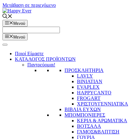
Μετάβαση σε περιεχόμενο
Μενού
Μενού
Ποιοί Είμαστε
ΚΑΤΑΛΟΓΟΣ ΠΡΟΪΟΝΤΩΝ
Παντρεύομαι!
ΠΡΟΣΚΛΗΤΗΡΙΑ
LAVLY
BINIATIAN
EVAPLEX
HAPPYCANTO
FROGART
ΧΡΙΣΤΟΥΓΕΝΝΙΑΤΙΚΑ
ΒΙΒΛΙΑ ΕΥΧΩΝ
ΜΠΟΜΠΟΝΙΕΡΕΣ
ΚΕΡΙΑ & ΑΡΩΜΑΤΙΚΑ
ΒΟΤΣΑΛΑ
ΓΑΜΟΣ&ΒΑΠΤΙΣΗ
ΓΟΥΡΙΑ