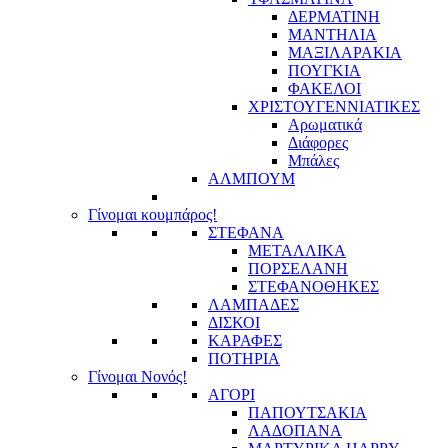
ΔΕΡΜΑΤΙΝΗ
ΜΑΝΤΗΛΙΑ
ΜΑΞΙΛΑΡΑΚΙΑ
ΠΟΥΓΚΙΑ
ΦΑΚΕΛΟΙ
ΧΡΙΣΤΟΥΓΕΝΝΙΑΤΙΚΕΣ
Αρωματικά
Διάφορες
Μπάλες
ΑΛΜΠΟΥΜ
Γίνομαι κουμπάρος!
ΣΤΕΦΑΝΑ
ΜΕΤΑΛΛΙΚΑ
ΠΟΡΣΕΛΑΝΗ
ΣΤΕΦΑΝΟΘΗΚΕΣ
ΛΑΜΠΑΔΕΣ
ΔΙΣΚΟΙ
ΚΑΡΑΦΕΣ
ΠΟΤΗΡΙΑ
Γίνομαι Νονός!
ΑΓΟΡΙ
ΠΑΠΟΥΤΣΑΚΙΑ
ΛΑΔΟΠΑΝΑ