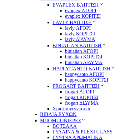
EVAPLEX ΒΑΠΤΙΣΗ
evaplex ΑΓΟΡΙ
evaplex ΚΟΡΙΤΣΙ
LAVLY ΒΑΠΤΙΣΗ
lavly ΑΓΟΡΙ
lavly ΚΟΡΙΤΣΙ
lavly ΔΙΔΥΜΑ
ΒΙΝΙΑΤΙΑΝ ΒΑΠΤΙΣΗ
biniatian ΑΓΟΡΙ
biniatian ΚΟΡΙΤΣΙ
biniatian ΔΙΔΥΜΑ
HAPPYCANTO ΒΑΠΤΙΣΗ
happycanto ΑΓΟΡΙ
happycanto ΚΟΡΙΤΣΙ
FROGART ΒΑΠΤΙΣΗ
frogart ΑΓΟΡΙ
frogart ΚΟΡΙΤΣΙ
frogart ΔΙΔΥΜΑ
Χριστουγεννιάτικα
ΒΙΒΛΙΑ ΕΥΧΩΝ
ΜΠΟΜΠΟΝΙΕΡΕΣ
ΒΟΤΣΑΛΑ
ΓΥΑΛΙΝΑ & PLEXI GLASS
ΓΥΨΙΝΑ ΑΡΩΜΑΤΙΚΑ