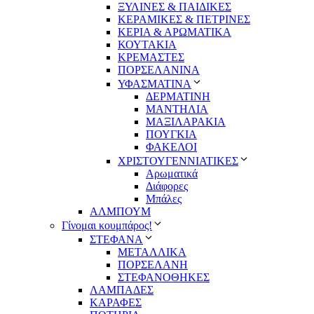
ΞΥΛΙΝΕΣ & ΠΑΙΔΙΚΕΣ
ΚΕΡΑΜΙΚΕΣ & ΠΕΤΡΙΝΕΣ
ΚΕΡΙΑ & ΑΡΩΜΑΤΙΚΑ
ΚΟΥΤΑΚΙΑ
ΚΡΕΜΑΣΤΕΣ
ΠΟΡΣΕΛΑΝΙΝΑ
ΥΦΑΣΜΑΤΙΝA
ΔΕΡΜΑΤΙΝΗ
ΜΑΝΤΗΛΙΑ
ΜΑΞΙΛΑΡΑΚΙΑ
ΠΟΥΓΚΙΑ
ΦΑΚΕΛΟΙ
ΧΡΙΣΤΟΥΓΕΝΝΙΑΤΙΚΕΣ
Αρωματικά
Διάφορες
Μπάλες
ΑΛΜΠΟΥΜ
Γίνομαι κουμπάρος!
ΣΤΕΦΑΝΑ
ΜΕΤΑΛΛΙΚΑ
ΠΟΡΣΕΛΑΝΗ
ΣΤΕΦΑΝΟΘΗΚΕΣ
ΛΑΜΠΑΔΕΣ
ΚΑΡΑΦΕΣ