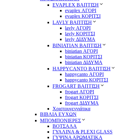
EVAPLEX ΒΑΠΤΙΣΗ
evaplex ΑΓΟΡΙ
evaplex ΚΟΡΙΤΣΙ
LAVLY ΒΑΠΤΙΣΗ
lavly ΑΓΟΡΙ
lavly ΚΟΡΙΤΣΙ
lavly ΔΙΔΥΜΑ
ΒΙΝΙΑΤΙΑΝ ΒΑΠΤΙΣΗ
biniatian ΑΓΟΡΙ
biniatian ΚΟΡΙΤΣΙ
biniatian ΔΙΔΥΜΑ
HAPPYCANTO ΒΑΠΤΙΣΗ
happycanto ΑΓΟΡΙ
happycanto ΚΟΡΙΤΣΙ
FROGART ΒΑΠΤΙΣΗ
frogart ΑΓΟΡΙ
frogart ΚΟΡΙΤΣΙ
frogart ΔΙΔΥΜΑ
Χριστουγεννιάτικα
ΒΙΒΛΙΑ ΕΥΧΩΝ
ΜΠΟΜΠΟΝΙΕΡΕΣ
ΒΟΤΣΑΛΑ
ΓΥΑΛΙΝΑ & PLEXI GLASS
ΓΥΨΙΝΑ ΑΡΩΜΑΤΙΚΑ