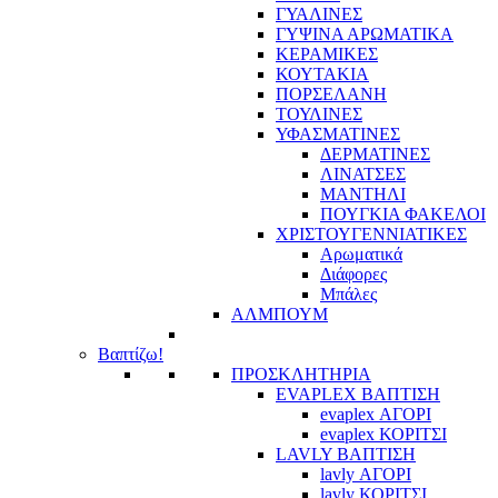
ΓΥΑΛΙΝΕΣ
ΓΥΨΙΝΑ ΑΡΩΜΑΤΙΚΑ
ΚΕΡΑΜΙΚΕΣ
ΚΟΥΤΑΚΙΑ
ΠΟΡΣΕΛΑΝΗ
ΤΟΥΛΙΝΕΣ
ΥΦΑΣΜΑΤΙΝΕΣ
ΔΕΡΜΑΤΙΝΕΣ
ΛΙΝΑΤΣΕΣ
ΜΑΝΤΗΛΙ
ΠΟΥΓΚΙΑ ΦΑΚΕΛΟΙ
ΧΡΙΣΤΟΥΓΕΝΝΙΑΤΙΚΕΣ
Αρωματικά
Διάφορες
Μπάλες
ΑΛΜΠΟΥΜ
Βαπτίζω!
ΠΡΟΣΚΛΗΤΗΡΙΑ
EVAPLEX ΒΑΠΤΙΣΗ
evaplex ΑΓΟΡΙ
evaplex ΚΟΡΙΤΣΙ
LAVLY ΒΑΠΤΙΣΗ
lavly ΑΓΟΡΙ
lavly ΚΟΡΙΤΣΙ