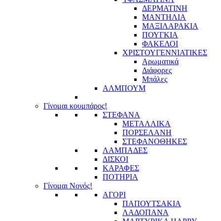
ΔΕΡΜΑΤΙΝΗ
ΜΑΝΤΗΛΙΑ
ΜΑΞΙΛΑΡΑΚΙΑ
ΠΟΥΓΚΙΑ
ΦΑΚΕΛΟΙ
ΧΡΙΣΤΟΥΓΕΝΝΙΑΤΙΚΕΣ
Αρωματικά
Διάφορες
Μπάλες
ΑΛΜΠΟΥΜ
Γίνομαι κουμπάρος!
ΣΤΕΦΑΝΑ
ΜΕΤΑΛΛΙΚΑ
ΠΟΡΣΕΛΑΝΗ
ΣΤΕΦΑΝΟΘΗΚΕΣ
ΛΑΜΠΑΔΕΣ
ΔΙΣΚΟΙ
ΚΑΡΑΦΕΣ
ΠΟΤΗΡΙΑ
Γίνομαι Νονός!
ΑΓΟΡΙ
ΠΑΠΟΥΤΣΑΚΙΑ
ΛΑΔΟΠΑΝΑ