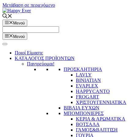
Μετάβαση σε περιεχόμενο
Μενού
Μενού
Ποιοί Είμαστε
ΚΑΤΑΛΟΓΟΣ ΠΡΟΪΟΝΤΩΝ
Παντρεύομαι!
ΠΡΟΣΚΛΗΤΗΡΙΑ
LAVLY
BINIATIAN
EVAPLEX
HAPPYCANTO
FROGART
ΧΡΙΣΤΟΥΓΕΝΝΙΑΤΙΚΑ
ΒΙΒΛΙΑ ΕΥΧΩΝ
ΜΠΟΜΠΟΝΙΕΡΕΣ
ΚΕΡΙΑ & ΑΡΩΜΑΤΙΚΑ
ΒΟΤΣΑΛΑ
ΓΑΜΟΣ&ΒΑΠΤΙΣΗ
ΓΟΥΡΙΑ