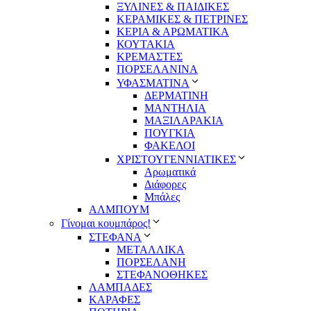
ΞΥΛΙΝΕΣ & ΠΑΙΔΙΚΕΣ
ΚΕΡΑΜΙΚΕΣ & ΠΕΤΡΙΝΕΣ
ΚΕΡΙΑ & ΑΡΩΜΑΤΙΚΑ
ΚΟΥΤΑΚΙΑ
ΚΡΕΜΑΣΤΕΣ
ΠΟΡΣΕΛΑΝΙΝΑ
ΥΦΑΣΜΑΤΙΝA
ΔΕΡΜΑΤΙΝΗ
ΜΑΝΤΗΛΙΑ
ΜΑΞΙΛΑΡΑΚΙΑ
ΠΟΥΓΚΙΑ
ΦΑΚΕΛΟΙ
ΧΡΙΣΤΟΥΓΕΝΝΙΑΤΙΚΕΣ
Αρωματικά
Διάφορες
Μπάλες
ΑΛΜΠΟΥΜ
Γίνομαι κουμπάρος!
ΣΤΕΦΑΝΑ
ΜΕΤΑΛΛΙΚΑ
ΠΟΡΣΕΛΑΝΗ
ΣΤΕΦΑΝΟΘΗΚΕΣ
ΛΑΜΠΑΔΕΣ
ΚΑΡΑΦΕΣ