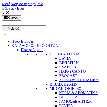
Μετάβαση σε περιεχόμενο
Μενού
Μενού
Ποιοί Είμαστε
ΚΑΤΑΛΟΓΟΣ ΠΡΟΪΟΝΤΩΝ
Παντρεύομαι!
ΠΡΟΣΚΛΗΤΗΡΙΑ
LAVLY
BINIATIAN
EVAPLEX
HAPPYCANTO
FROGART
ΧΡΙΣΤΟΥΓΕΝΝΙΑΤΙΚΑ
ΒΙΒΛΙΑ ΕΥΧΩΝ
ΜΠΟΜΠΟΝΙΕΡΕΣ
ΚΕΡΙΑ & ΑΡΩΜΑΤΙΚΑ
ΒΟΤΣΑΛΑ
ΓΑΜΟΣ&ΒΑΠΤΙΣΗ
ΓΟΥΡΙΑ