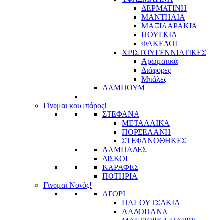
ΔΕΡΜΑΤΙΝΗ
ΜΑΝΤΗΛΙΑ
ΜΑΞΙΛΑΡΑΚΙΑ
ΠΟΥΓΚΙΑ
ΦΑΚΕΛΟΙ
ΧΡΙΣΤΟΥΓΕΝΝΙΑΤΙΚΕΣ
Αρωματικά
Διάφορες
Μπάλες
ΑΛΜΠΟΥΜ
Γίνομαι κουμπάρος!
ΣΤΕΦΑΝΑ
ΜΕΤΑΛΛΙΚΑ
ΠΟΡΣΕΛΑΝΗ
ΣΤΕΦΑΝΟΘΗΚΕΣ
ΛΑΜΠΑΔΕΣ
ΔΙΣΚΟΙ
ΚΑΡΑΦΕΣ
ΠΟΤΗΡΙΑ
Γίνομαι Νονός!
ΑΓΟΡΙ
ΠΑΠΟΥΤΣΑΚΙΑ
ΛΑΔΟΠΑΝΑ