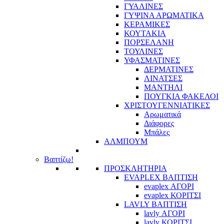
ΓΥΑΛΙΝΕΣ
ΓΥΨΙΝΑ ΑΡΩΜΑΤΙΚΑ
ΚΕΡΑΜΙΚΕΣ
ΚΟΥΤΑΚΙΑ
ΠΟΡΣΕΛΑΝΗ
ΤΟΥΛΙΝΕΣ
ΥΦΑΣΜΑΤΙΝΕΣ
ΔΕΡΜΑΤΙΝΕΣ
ΛΙΝΑΤΣΕΣ
ΜΑΝΤΗΛΙ
ΠΟΥΓΚΙΑ ΦΑΚΕΛΟΙ
ΧΡΙΣΤΟΥΓΕΝΝΙΑΤΙΚΕΣ
Αρωματικά
Διάφορες
Μπάλες
ΑΛΜΠΟΥΜ
Βαπτίζω!
ΠΡΟΣΚΛΗΤΗΡΙΑ
EVAPLEX ΒΑΠΤΙΣΗ
evaplex ΑΓΟΡΙ
evaplex ΚΟΡΙΤΣΙ
LAVLY ΒΑΠΤΙΣΗ
lavly ΑΓΟΡΙ
lavly ΚΟΡΙΤΣΙ