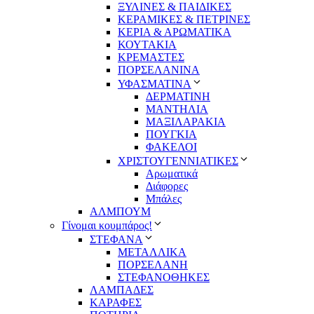
ΞΥΛΙΝΕΣ & ΠΑΙΔΙΚΕΣ
ΚΕΡΑΜΙΚΕΣ & ΠΕΤΡΙΝΕΣ
ΚΕΡΙΑ & ΑΡΩΜΑΤΙΚΑ
ΚΟΥΤΑΚΙΑ
ΚΡΕΜΑΣΤΕΣ
ΠΟΡΣΕΛΑΝΙΝΑ
ΥΦΑΣΜΑΤΙΝA
ΔΕΡΜΑΤΙΝΗ
ΜΑΝΤΗΛΙΑ
ΜΑΞΙΛΑΡΑΚΙΑ
ΠΟΥΓΚΙΑ
ΦΑΚΕΛΟΙ
ΧΡΙΣΤΟΥΓΕΝΝΙΑΤΙΚΕΣ
Αρωματικά
Διάφορες
Μπάλες
ΑΛΜΠΟΥΜ
Γίνομαι κουμπάρος!
ΣΤΕΦΑΝΑ
ΜΕΤΑΛΛΙΚΑ
ΠΟΡΣΕΛΑΝΗ
ΣΤΕΦΑΝΟΘΗΚΕΣ
ΛΑΜΠΑΔΕΣ
ΚΑΡΑΦΕΣ