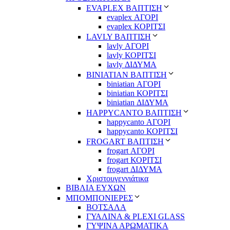
EVAPLEX ΒΑΠΤΙΣΗ
evaplex ΑΓΟΡΙ
evaplex ΚΟΡΙΤΣΙ
LAVLY ΒΑΠΤΙΣΗ
lavly ΑΓΟΡΙ
lavly ΚΟΡΙΤΣΙ
lavly ΔΙΔΥΜΑ
ΒΙΝΙΑΤΙΑΝ ΒΑΠΤΙΣΗ
biniatian ΑΓΟΡΙ
biniatian ΚΟΡΙΤΣΙ
biniatian ΔΙΔΥΜΑ
HAPPYCANTO ΒΑΠΤΙΣΗ
happycanto ΑΓΟΡΙ
happycanto ΚΟΡΙΤΣΙ
FROGART ΒΑΠΤΙΣΗ
frogart ΑΓΟΡΙ
frogart ΚΟΡΙΤΣΙ
frogart ΔΙΔΥΜΑ
Χριστουγεννιάτικα
ΒΙΒΛΙΑ ΕΥΧΩΝ
ΜΠΟΜΠΟΝΙΕΡΕΣ
ΒΟΤΣΑΛΑ
ΓΥΑΛΙΝΑ & PLEXI GLASS
ΓΥΨΙΝΑ ΑΡΩΜΑΤΙΚΑ