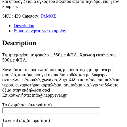
και υπολογιζεται ο ογκος του πακετου απο το ταχυδρομειο ή τον
κουριερ.
SKU:
439
Category:
ΓΑΜΟΣ
Description
Επικοινωνηστε για το προϊoν
Description
Tιμή τεμαχίου με φάκελο 1,55
€
με ΦΠΑ. Χρέωση εκτύπωσης
50
€
με ΦΠΑ.
Συνδυάστε το προσκλητήριό σας με αντίστοιχη μπομπονιέρα
σουβέρ, κουτάκι, πουγκί ή σακίδιο καθώς και με διάφορες
εκτυπώσεις (σουπλά, χωνάκια, δαχτυλίδια πετσέτας, ταμπελάκια
νερού, ευχαριστήρια καρτελάκια, σημαιάκια κ.α.) για να δώσετε
θέμα στην εκδήλωσή σας!
Επικοινωνήστε: info@happyever.gr
Το όνομά σας (απαραίτητο)
Το email σας (απαραίτητο)