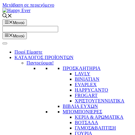
Μετάβαση σε περιεχόμενο
Μενού
Μενού
Ποιοί Είμαστε
ΚΑΤΑΛΟΓΟΣ ΠΡΟΪΟΝΤΩΝ
Παντρεύομαι!
ΠΡΟΣΚΛΗΤΗΡΙΑ
LAVLY
BINIATIAN
EVAPLEX
HAPPYCANTO
FROGART
ΧΡΙΣΤΟΥΓΕΝΝΙΑΤΙΚΑ
ΒΙΒΛΙΑ ΕΥΧΩΝ
ΜΠΟΜΠΟΝΙΕΡΕΣ
ΚΕΡΙΑ & ΑΡΩΜΑΤΙΚΑ
ΒΟΤΣΑΛΑ
ΓΑΜΟΣ&ΒΑΠΤΙΣΗ
ΓΟΥΡΙΑ