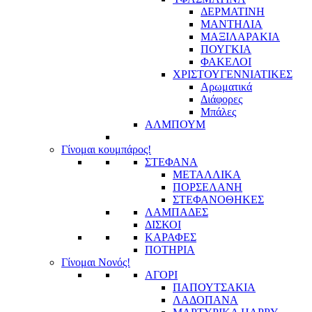
ΔΕΡΜΑΤΙΝΗ
ΜΑΝΤΗΛΙΑ
ΜΑΞΙΛΑΡΑΚΙΑ
ΠΟΥΓΚΙΑ
ΦΑΚΕΛΟΙ
ΧΡΙΣΤΟΥΓΕΝΝΙΑΤΙΚΕΣ
Αρωματικά
Διάφορες
Μπάλες
ΑΛΜΠΟΥΜ
Γίνομαι κουμπάρος!
ΣΤΕΦΑΝΑ
ΜΕΤΑΛΛΙΚΑ
ΠΟΡΣΕΛΑΝΗ
ΣΤΕΦΑΝΟΘΗΚΕΣ
ΛΑΜΠΑΔΕΣ
ΔΙΣΚΟΙ
ΚΑΡΑΦΕΣ
ΠΟΤΗΡΙΑ
Γίνομαι Νονός!
ΑΓΟΡΙ
ΠΑΠΟΥΤΣΑΚΙΑ
ΛΑΔΟΠΑΝΑ