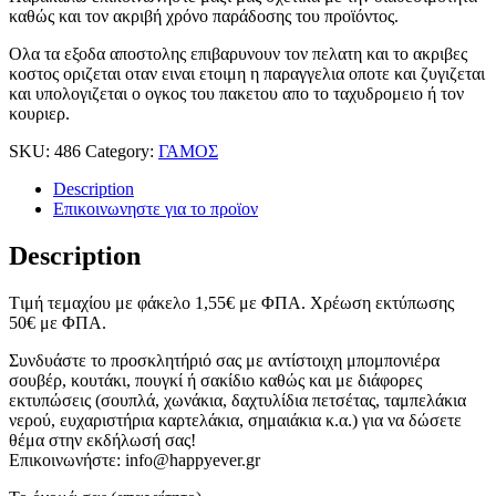
καθώς και τον ακριβή χρόνο παράδοσης του προϊόντος.
Ολα τα εξοδα αποστολης επιβαρυνουν τον πελατη και το ακριβες
κοστος οριζεται οταν ειναι ετοιμη η παραγγελια οποτε και ζυγιζεται
και υπολογιζεται ο ογκος του πακετου απο το ταχυδρομειο ή τον
κουριερ.
SKU:
486
Category:
ΓΑΜΟΣ
Description
Επικοινωνηστε για το προϊoν
Description
Tιμή τεμαχίου με φάκελο 1,55
€
με ΦΠΑ. Χρέωση εκτύπωσης
50
€
με ΦΠΑ.
Συνδυάστε το προσκλητήριό σας με αντίστοιχη μπομπονιέρα
σουβέρ, κουτάκι, πουγκί ή σακίδιο καθώς και με διάφορες
εκτυπώσεις (σουπλά, χωνάκια, δαχτυλίδια πετσέτας, ταμπελάκια
νερού, ευχαριστήρια καρτελάκια, σημαιάκια κ.α.) για να δώσετε
θέμα στην εκδήλωσή σας!
Επικοινωνήστε: info@happyever.gr