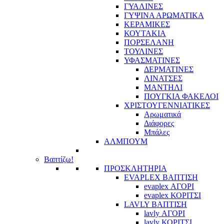
ΓΥΑΛΙΝΕΣ
ΓΥΨΙΝΑ ΑΡΩΜΑΤΙΚΑ
ΚΕΡΑΜΙΚΕΣ
ΚΟΥΤΑΚΙΑ
ΠΟΡΣΕΛΑΝΗ
ΤΟΥΛΙΝΕΣ
ΥΦΑΣΜΑΤΙΝΕΣ
ΔΕΡΜΑΤΙΝΕΣ
ΛΙΝΑΤΣΕΣ
ΜΑΝΤΗΛΙ
ΠΟΥΓΚΙΑ ΦΑΚΕΛΟΙ
ΧΡΙΣΤΟΥΓΕΝΝΙΑΤΙΚΕΣ
Αρωματικά
Διάφορες
Μπάλες
ΑΛΜΠΟΥΜ
Βαπτίζω!
ΠΡΟΣΚΛΗΤΗΡΙΑ
EVAPLEX ΒΑΠΤΙΣΗ
evaplex ΑΓΟΡΙ
evaplex ΚΟΡΙΤΣΙ
LAVLY ΒΑΠΤΙΣΗ
lavly ΑΓΟΡΙ
lavly ΚΟΡΙΤΣΙ