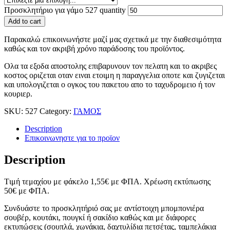
Προσκλητήριο για γάμο 527 quantity
Add to cart
Παρακαλώ επικοινωνήστε μαζί μας σχετικά με την διαθεσιμότητα
καθώς και τον ακριβή χρόνο παράδοσης του προϊόντος.
Ολα τα εξοδα αποστολης επιβαρυνουν τον πελατη και το ακριβες
κοστος οριζεται οταν ειναι ετοιμη η παραγγελια οποτε και ζυγιζεται
και υπολογιζεται ο ογκος του πακετου απο το ταχυδρομειο ή τον
κουριερ.
SKU:
527
Category:
ΓΑΜΟΣ
Description
Επικοινωνηστε για το προϊoν
Description
Tιμή τεμαχίου με φάκελο 1,55
€
με ΦΠΑ. Χρέωση εκτύπωσης
50
€
με ΦΠΑ.
Συνδυάστε το προσκλητήριό σας με αντίστοιχη μπομπονιέρα
σουβέρ, κουτάκι, πουγκί ή σακίδιο καθώς και με διάφορες
εκτυπώσεις (σουπλά, χωνάκια, δαχτυλίδια πετσέτας, ταμπελάκια