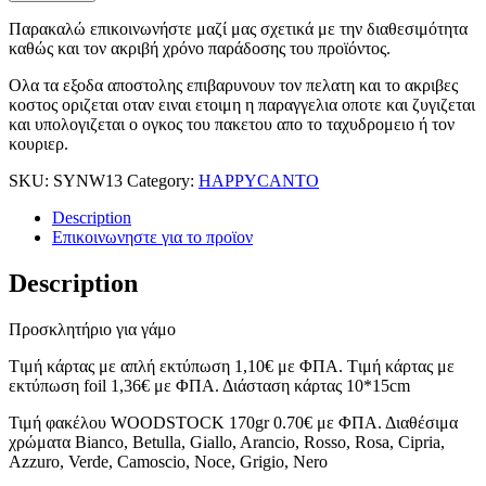
Παρακαλώ επικοινωνήστε μαζί μας σχετικά με την διαθεσιμότητα
καθώς και τον ακριβή χρόνο παράδοσης του προϊόντος.
Ολα τα εξοδα αποστολης επιβαρυνουν τον πελατη και το ακριβες
κοστος οριζεται οταν ειναι ετοιμη η παραγγελια οποτε και ζυγιζεται
και υπολογιζεται ο ογκος του πακετου απο το ταχυδρομειο ή τον
κουριερ.
SKU:
SYNW13
Category:
HAPPYCANTO
Description
Επικοινωνηστε για το προϊoν
Description
Προσκλητήριο για γάμο
Tιμή κάρτας με απλή εκτύπωση 1,10€ με ΦΠΑ. Tιμή κάρτας με
εκτύπωση foil 1,36€ με ΦΠΑ. Διάσταση κάρτας 10*15cm
Τιμή φακέλου WOODSTOCK 170gr 0.70€ με ΦΠΑ. Διαθέσιμα
χρώματα Bianco, Betulla, Giallo, Arancio, Rosso, Rosa, Cipria,
Azzuro, Verde, Camoscio, Noce, Grigio, Nero