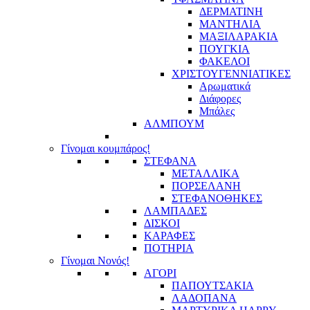
ΔΕΡΜΑΤΙΝΗ
ΜΑΝΤΗΛΙΑ
ΜΑΞΙΛΑΡΑΚΙΑ
ΠΟΥΓΚΙΑ
ΦΑΚΕΛΟΙ
ΧΡΙΣΤΟΥΓΕΝΝΙΑΤΙΚΕΣ
Αρωματικά
Διάφορες
Μπάλες
ΑΛΜΠΟΥΜ
Γίνομαι κουμπάρος!
ΣΤΕΦΑΝΑ
ΜΕΤΑΛΛΙΚΑ
ΠΟΡΣΕΛΑΝΗ
ΣΤΕΦΑΝΟΘΗΚΕΣ
ΛΑΜΠΑΔΕΣ
ΔΙΣΚΟΙ
ΚΑΡΑΦΕΣ
ΠΟΤΗΡΙΑ
Γίνομαι Νονός!
ΑΓΟΡΙ
ΠΑΠΟΥΤΣΑΚΙΑ
ΛΑΔΟΠΑΝΑ