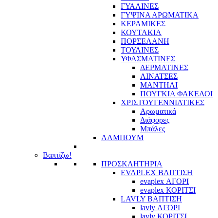
ΓΥΑΛΙΝΕΣ
ΓΥΨΙΝΑ ΑΡΩΜΑΤΙΚΑ
ΚΕΡΑΜΙΚΕΣ
ΚΟΥΤΑΚΙΑ
ΠΟΡΣΕΛΑΝΗ
ΤΟΥΛΙΝΕΣ
ΥΦΑΣΜΑΤΙΝΕΣ
ΔΕΡΜΑΤΙΝΕΣ
ΛΙΝΑΤΣΕΣ
ΜΑΝΤΗΛΙ
ΠΟΥΓΚΙΑ ΦΑΚΕΛΟΙ
ΧΡΙΣΤΟΥΓΕΝΝΙΑΤΙΚΕΣ
Αρωματικά
Διάφορες
Μπάλες
ΑΛΜΠΟΥΜ
Βαπτίζω!
ΠΡΟΣΚΛΗΤΗΡΙΑ
EVAPLEX ΒΑΠΤΙΣΗ
evaplex ΑΓΟΡΙ
evaplex ΚΟΡΙΤΣΙ
LAVLY ΒΑΠΤΙΣΗ
lavly ΑΓΟΡΙ
lavly ΚΟΡΙΤΣΙ