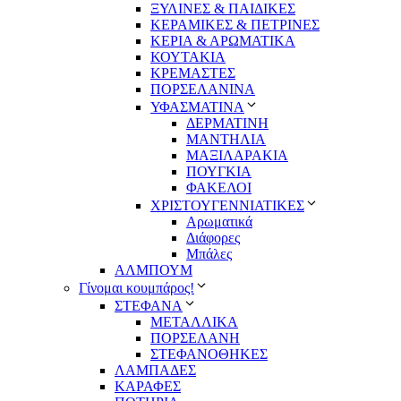
ΞΥΛΙΝΕΣ & ΠΑΙΔΙΚΕΣ
ΚΕΡΑΜΙΚΕΣ & ΠΕΤΡΙΝΕΣ
ΚΕΡΙΑ & ΑΡΩΜΑΤΙΚΑ
ΚΟΥΤΑΚΙΑ
ΚΡΕΜΑΣΤΕΣ
ΠΟΡΣΕΛΑΝΙΝΑ
ΥΦΑΣΜΑΤΙΝA
ΔΕΡΜΑΤΙΝΗ
ΜΑΝΤΗΛΙΑ
ΜΑΞΙΛΑΡΑΚΙΑ
ΠΟΥΓΚΙΑ
ΦΑΚΕΛΟΙ
ΧΡΙΣΤΟΥΓΕΝΝΙΑΤΙΚΕΣ
Αρωματικά
Διάφορες
Μπάλες
ΑΛΜΠΟΥΜ
Γίνομαι κουμπάρος!
ΣΤΕΦΑΝΑ
ΜΕΤΑΛΛΙΚΑ
ΠΟΡΣΕΛΑΝΗ
ΣΤΕΦΑΝΟΘΗΚΕΣ
ΛΑΜΠΑΔΕΣ
ΚΑΡΑΦΕΣ