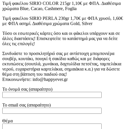
Τιμή φακέλου SIRIO COLOR 215gr 1,10€ με ΦΠΑ. Διαθέσιμα
χρώματα Blue, Cacao, Cashmere, Foglia
Τιμή φακέλου SIRIO PERLA 230gr 1,70€ με ΦΠΑ χρυσό, 1,60€
με ΦΠΑ ασημί. Διαθέσιμα χρώματα Gold, Silver
Τόσο οι εσωτερικές κάρτες όσο και οι φάκελοι υπάρχουν και σε
άλλες διαστάσεις! Επισκεφτείτε το κατάστημά μας για να δείτε
όλες τις επιλογές!
Συνδυάστε το προσκλητήριό σας με αντίστοιχη μπομπονιέρα
σουβέρ, κουτάκι, πουγκί ή σακίδιο καθώς και με διάφορες
εκτυπώσεις (σουπλά, χωνάκια, δαχτυλίδια πετσέτας, ταμπελάκια
νερού, ευχαριστήρια καρτελάκια, σημαιάκια κ.α.) για να δώσετε
θέμα στη βάπτιση του παιδιού σας!
Επικοινωνήστε: info@happyever.gr
Το όνομά σας (απαραίτητο)
Το email σας (απαραίτητο)
Θέμα