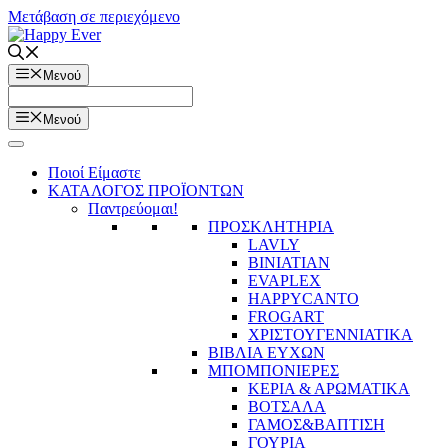
Μετάβαση σε περιεχόμενο
Μενού
Μενού
Ποιοί Είμαστε
ΚΑΤΑΛΟΓΟΣ ΠΡΟΪΟΝΤΩΝ
Παντρεύομαι!
ΠΡΟΣΚΛΗΤΗΡΙΑ
LAVLY
BINIATIAN
EVAPLEX
HAPPYCANTO
FROGART
ΧΡΙΣΤΟΥΓΕΝΝΙΑΤΙΚΑ
ΒΙΒΛΙΑ ΕΥΧΩΝ
ΜΠΟΜΠΟΝΙΕΡΕΣ
ΚΕΡΙΑ & ΑΡΩΜΑΤΙΚΑ
ΒΟΤΣΑΛΑ
ΓΑΜΟΣ&ΒΑΠΤΙΣΗ
ΓΟΥΡΙΑ