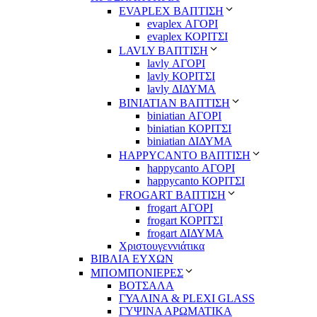
EVAPLEX ΒΑΠΤΙΣΗ
evaplex ΑΓΟΡΙ
evaplex ΚΟΡΙΤΣΙ
LAVLY ΒΑΠΤΙΣΗ
lavly ΑΓΟΡΙ
lavly ΚΟΡΙΤΣΙ
lavly ΔΙΔΥΜΑ
ΒΙΝΙΑΤΙΑΝ ΒΑΠΤΙΣΗ
biniatian ΑΓΟΡΙ
biniatian ΚΟΡΙΤΣΙ
biniatian ΔΙΔΥΜΑ
HAPPYCANTO ΒΑΠΤΙΣΗ
happycanto ΑΓΟΡΙ
happycanto ΚΟΡΙΤΣΙ
FROGART ΒΑΠΤΙΣΗ
frogart ΑΓΟΡΙ
frogart ΚΟΡΙΤΣΙ
frogart ΔΙΔΥΜΑ
Χριστουγεννιάτικα
ΒΙΒΛΙΑ ΕΥΧΩΝ
ΜΠΟΜΠΟΝΙΕΡΕΣ
ΒΟΤΣΑΛΑ
ΓΥΑΛΙΝΑ & PLEXI GLASS
ΓΥΨΙΝΑ ΑΡΩΜΑΤΙΚΑ