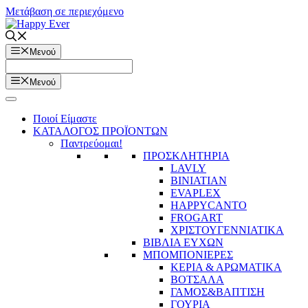
Μετάβαση σε περιεχόμενο
Μενού
Μενού
Ποιοί Είμαστε
ΚΑΤΑΛΟΓΟΣ ΠΡΟΪΟΝΤΩΝ
Παντρεύομαι!
ΠΡΟΣΚΛΗΤΗΡΙΑ
LAVLY
BINIATIAN
EVAPLEX
HAPPYCANTO
FROGART
ΧΡΙΣΤΟΥΓΕΝΝΙΑΤΙΚΑ
ΒΙΒΛΙΑ ΕΥΧΩΝ
ΜΠΟΜΠΟΝΙΕΡΕΣ
ΚΕΡΙΑ & ΑΡΩΜΑΤΙΚΑ
ΒΟΤΣΑΛΑ
ΓΑΜΟΣ&ΒΑΠΤΙΣΗ
ΓΟΥΡΙΑ