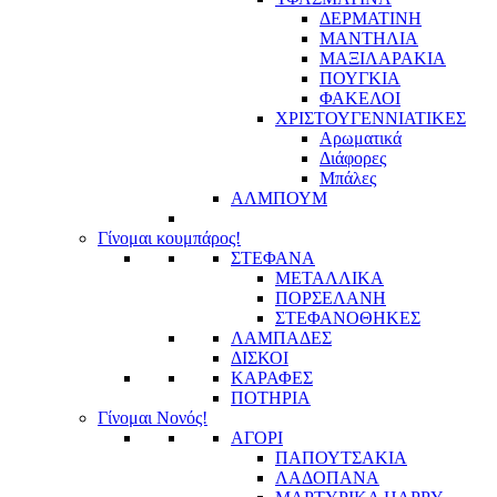
ΔΕΡΜΑΤΙΝΗ
ΜΑΝΤΗΛΙΑ
ΜΑΞΙΛΑΡΑΚΙΑ
ΠΟΥΓΚΙΑ
ΦΑΚΕΛΟΙ
ΧΡΙΣΤΟΥΓΕΝΝΙΑΤΙΚΕΣ
Αρωματικά
Διάφορες
Μπάλες
ΑΛΜΠΟΥΜ
Γίνομαι κουμπάρος!
ΣΤΕΦΑΝΑ
ΜΕΤΑΛΛΙΚΑ
ΠΟΡΣΕΛΑΝΗ
ΣΤΕΦΑΝΟΘΗΚΕΣ
ΛΑΜΠΑΔΕΣ
ΔΙΣΚΟΙ
ΚΑΡΑΦΕΣ
ΠΟΤΗΡΙΑ
Γίνομαι Νονός!
ΑΓΟΡΙ
ΠΑΠΟΥΤΣΑΚΙΑ
ΛΑΔΟΠΑΝΑ