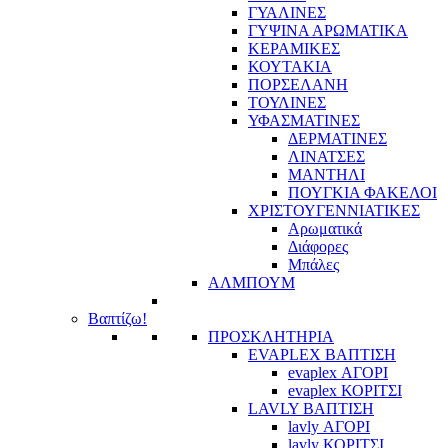
ΓΥΑΛΙΝΕΣ
ΓΥΨΙΝΑ ΑΡΩΜΑΤΙΚΑ
ΚΕΡΑΜΙΚΕΣ
ΚΟΥΤΑΚΙΑ
ΠΟΡΣΕΛΑΝΗ
ΤΟΥΛΙΝΕΣ
ΥΦΑΣΜΑΤΙΝΕΣ
ΔΕΡΜΑΤΙΝΕΣ
ΛΙΝΑΤΣΕΣ
ΜΑΝΤΗΛΙ
ΠΟΥΓΚΙΑ ΦΑΚΕΛΟΙ
ΧΡΙΣΤΟΥΓΕΝΝΙΑΤΙΚΕΣ
Αρωματικά
Διάφορες
Μπάλες
ΑΛΜΠΟΥΜ
Βαπτίζω!
ΠΡΟΣΚΛΗΤΗΡΙΑ
EVAPLEX ΒΑΠΤΙΣΗ
evaplex ΑΓΟΡΙ
evaplex ΚΟΡΙΤΣΙ
LAVLY ΒΑΠΤΙΣΗ
lavly ΑΓΟΡΙ
lavly ΚΟΡΙΤΣΙ