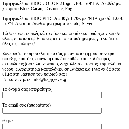
Τιμή φακέλου SIRIO COLOR 215gr 1,10€ με ΦΠΑ. Διαθέσιμα
χρώματα Blue, Cacao, Cashmere, Foglia
Τιμή φακέλου SIRIO PERLA 230gr 1,70€ με ΦΠΑ χρυσό, 1,60€
με ΦΠΑ ασημί. Διαθέσιμα χρώματα Gold, Silver
Τόσο οι εσωτερικές κάρτες όσο και οι φάκελοι υπάρχουν και σε
άλλες διαστάσεις! Επισκεφτείτε το κατάστημά μας για να δείτε
όλες τις επιλογές!
Συνδυάστε το προσκλητήριό σας με αντίστοιχη μπομπονιέρα
σουβέρ, κουτάκι, πουγκί ή σακίδιο καθώς και με διάφορες
εκτυπώσεις (σουπλά, χωνάκια, δαχτυλίδια πετσέτας, ταμπελάκια
νερού, ευχαριστήρια καρτελάκια, σημαιάκια κ.α.) για να δώσετε
θέμα στη βάπτιση του παιδιού σας!
Επικοινωνήστε: info@happyever.gr
Το όνομά σας (απαραίτητο)
Το email σας (απαραίτητο)
Θέμα