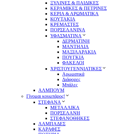
ΞΥΛΙΝΕΣ & ΠΑΙΔΙΚΕΣ
ΚΕΡΑΜΙΚΕΣ & ΠΕΤΡΙΝΕΣ
ΚΕΡΙΑ & ΑΡΩΜΑΤΙΚΑ
ΚΟΥΤΑΚΙΑ
ΚΡΕΜΑΣΤΕΣ
ΠΟΡΣΕΛΑΝΙΝΑ
ΥΦΑΣΜΑΤΙΝA
ΔΕΡΜΑΤΙΝΗ
ΜΑΝΤΗΛΙΑ
ΜΑΞΙΛΑΡΑΚΙΑ
ΠΟΥΓΚΙΑ
ΦΑΚΕΛΟΙ
ΧΡΙΣΤΟΥΓΕΝΝΙΑΤΙΚΕΣ
Αρωματικά
Διάφορες
Μπάλες
ΑΛΜΠΟΥΜ
Γίνομαι κουμπάρος!
ΣΤΕΦΑΝΑ
ΜΕΤΑΛΛΙΚΑ
ΠΟΡΣΕΛΑΝΗ
ΣΤΕΦΑΝΟΘΗΚΕΣ
ΛΑΜΠΑΔΕΣ
ΚΑΡΑΦΕΣ