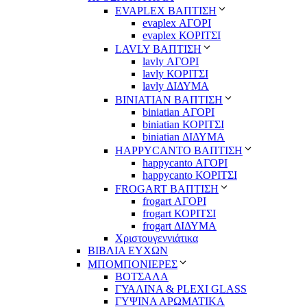
EVAPLEX ΒΑΠΤΙΣΗ
evaplex ΑΓΟΡΙ
evaplex ΚΟΡΙΤΣΙ
LAVLY ΒΑΠΤΙΣΗ
lavly ΑΓΟΡΙ
lavly ΚΟΡΙΤΣΙ
lavly ΔΙΔΥΜΑ
ΒΙΝΙΑΤΙΑΝ ΒΑΠΤΙΣΗ
biniatian ΑΓΟΡΙ
biniatian ΚΟΡΙΤΣΙ
biniatian ΔΙΔΥΜΑ
HAPPYCANTO ΒΑΠΤΙΣΗ
happycanto ΑΓΟΡΙ
happycanto ΚΟΡΙΤΣΙ
FROGART ΒΑΠΤΙΣΗ
frogart ΑΓΟΡΙ
frogart ΚΟΡΙΤΣΙ
frogart ΔΙΔΥΜΑ
Χριστουγεννιάτικα
ΒΙΒΛΙΑ ΕΥΧΩΝ
ΜΠΟΜΠΟΝΙΕΡΕΣ
ΒΟΤΣΑΛΑ
ΓΥΑΛΙΝΑ & PLEXI GLASS
ΓΥΨΙΝΑ ΑΡΩΜΑΤΙΚΑ