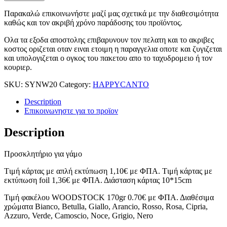
Παρακαλώ επικοινωνήστε μαζί μας σχετικά με την διαθεσιμότητα
καθώς και τον ακριβή χρόνο παράδοσης του προϊόντος.
Ολα τα εξοδα αποστολης επιβαρυνουν τον πελατη και το ακριβες
κοστος οριζεται οταν ειναι ετοιμη η παραγγελια οποτε και ζυγιζεται
και υπολογιζεται ο ογκος του πακετου απο το ταχυδρομειο ή τον
κουριερ.
SKU:
SYNW20
Category:
HAPPYCANTO
Description
Επικοινωνηστε για το προϊoν
Description
Προσκλητήριο για γάμο
Tιμή κάρτας με απλή εκτύπωση 1,10€ με ΦΠΑ. Tιμή κάρτας με
εκτύπωση foil 1,36€ με ΦΠΑ. Διάσταση κάρτας 10*15cm
Τιμή φακέλου WOODSTOCK 170gr 0.70€ με ΦΠΑ. Διαθέσιμα
χρώματα Bianco, Betulla, Giallo, Arancio, Rosso, Rosa, Cipria,
Azzuro, Verde, Camoscio, Noce, Grigio, Nero