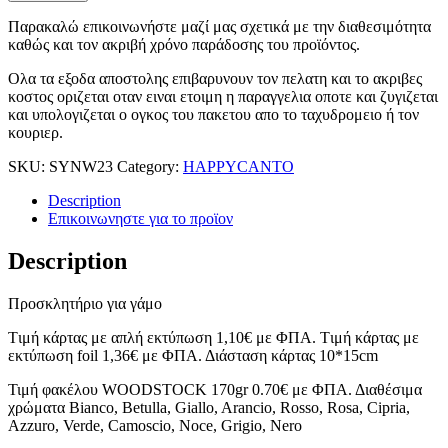
Παρακαλώ επικοινωνήστε μαζί μας σχετικά με την διαθεσιμότητα
καθώς και τον ακριβή χρόνο παράδοσης του προϊόντος.
Ολα τα εξοδα αποστολης επιβαρυνουν τον πελατη και το ακριβες
κοστος οριζεται οταν ειναι ετοιμη η παραγγελια οποτε και ζυγιζεται
και υπολογιζεται ο ογκος του πακετου απο το ταχυδρομειο ή τον
κουριερ.
SKU:
SYNW23
Category:
HAPPYCANTO
Description
Επικοινωνηστε για το προϊoν
Description
Προσκλητήριο για γάμο
Tιμή κάρτας με απλή εκτύπωση 1,10€ με ΦΠΑ. Tιμή κάρτας με
εκτύπωση foil 1,36€ με ΦΠΑ. Διάσταση κάρτας 10*15cm
Τιμή φακέλου WOODSTOCK 170gr 0.70€ με ΦΠΑ. Διαθέσιμα
χρώματα Bianco, Betulla, Giallo, Arancio, Rosso, Rosa, Cipria,
Azzuro, Verde, Camoscio, Noce, Grigio, Nero