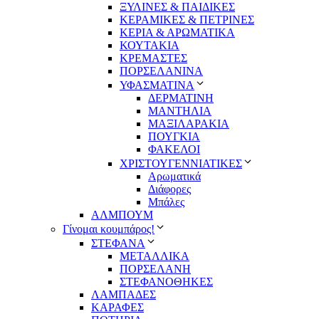
ΞΥΛΙΝΕΣ & ΠΑΙΔΙΚΕΣ
ΚΕΡΑΜΙΚΕΣ & ΠΕΤΡΙΝΕΣ
ΚΕΡΙΑ & ΑΡΩΜΑΤΙΚΑ
ΚΟΥΤΑΚΙΑ
ΚΡΕΜΑΣΤΕΣ
ΠΟΡΣΕΛΑΝΙΝΑ
ΥΦΑΣΜΑΤΙΝA
ΔΕΡΜΑΤΙΝΗ
ΜΑΝΤΗΛΙΑ
ΜΑΞΙΛΑΡΑΚΙΑ
ΠΟΥΓΚΙΑ
ΦΑΚΕΛΟΙ
ΧΡΙΣΤΟΥΓΕΝΝΙΑΤΙΚΕΣ
Αρωματικά
Διάφορες
Μπάλες
ΑΛΜΠΟΥΜ
Γίνομαι κουμπάρος!
ΣΤΕΦΑΝΑ
ΜΕΤΑΛΛΙΚΑ
ΠΟΡΣΕΛΑΝΗ
ΣΤΕΦΑΝΟΘΗΚΕΣ
ΛΑΜΠΑΔΕΣ
ΚΑΡΑΦΕΣ