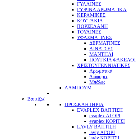
ΓΥΑΛΙΝΕΣ
ΓΥΨΙΝΑ ΑΡΩΜΑΤΙΚΑ
ΚΕΡΑΜΙΚΕΣ
ΚΟΥΤΑΚΙΑ
ΠΟΡΣΕΛΑΝΗ
ΤΟΥΛΙΝΕΣ
ΥΦΑΣΜΑΤΙΝΕΣ
ΔΕΡΜΑΤΙΝΕΣ
ΛΙΝΑΤΣΕΣ
ΜΑΝΤΗΛΙ
ΠΟΥΓΚΙΑ ΦΑΚΕΛΟΙ
ΧΡΙΣΤΟΥΓΕΝΝΙΑΤΙΚΕΣ
Αρωματικά
Διάφορες
Μπάλες
ΑΛΜΠΟΥΜ
Βαπτίζω!
ΠΡΟΣΚΛΗΤΗΡΙΑ
EVAPLEX ΒΑΠΤΙΣΗ
evaplex ΑΓΟΡΙ
evaplex ΚΟΡΙΤΣΙ
LAVLY ΒΑΠΤΙΣΗ
lavly ΑΓΟΡΙ
lavly ΚΟΡΙΤΣΙ