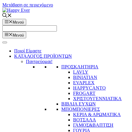
Μετάβαση σε περιεχόμενο
Μενού
Μενού
Ποιοί Είμαστε
ΚΑΤΑΛΟΓΟΣ ΠΡΟΪΟΝΤΩΝ
Παντρεύομαι!
ΠΡΟΣΚΛΗΤΗΡΙΑ
LAVLY
BINIATIAN
EVAPLEX
HAPPYCANTO
FROGART
ΧΡΙΣΤΟΥΓΕΝΝΙΑΤΙΚΑ
ΒΙΒΛΙΑ ΕΥΧΩΝ
ΜΠΟΜΠΟΝΙΕΡΕΣ
ΚΕΡΙΑ & ΑΡΩΜΑΤΙΚΑ
ΒΟΤΣΑΛΑ
ΓΑΜΟΣ&ΒΑΠΤΙΣΗ
ΓΟΥΡΙΑ