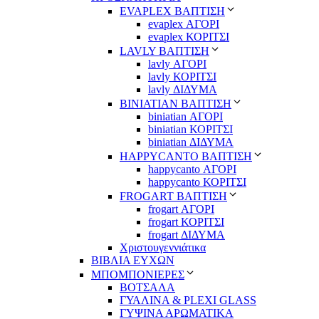
EVAPLEX ΒΑΠΤΙΣΗ
evaplex ΑΓΟΡΙ
evaplex ΚΟΡΙΤΣΙ
LAVLY ΒΑΠΤΙΣΗ
lavly ΑΓΟΡΙ
lavly ΚΟΡΙΤΣΙ
lavly ΔΙΔΥΜΑ
ΒΙΝΙΑΤΙΑΝ ΒΑΠΤΙΣΗ
biniatian ΑΓΟΡΙ
biniatian ΚΟΡΙΤΣΙ
biniatian ΔΙΔΥΜΑ
HAPPYCANTO ΒΑΠΤΙΣΗ
happycanto ΑΓΟΡΙ
happycanto ΚΟΡΙΤΣΙ
FROGART ΒΑΠΤΙΣΗ
frogart ΑΓΟΡΙ
frogart ΚΟΡΙΤΣΙ
frogart ΔΙΔΥΜΑ
Χριστουγεννιάτικα
ΒΙΒΛΙΑ ΕΥΧΩΝ
ΜΠΟΜΠΟΝΙΕΡΕΣ
ΒΟΤΣΑΛΑ
ΓΥΑΛΙΝΑ & PLEXI GLASS
ΓΥΨΙΝΑ ΑΡΩΜΑΤΙΚΑ