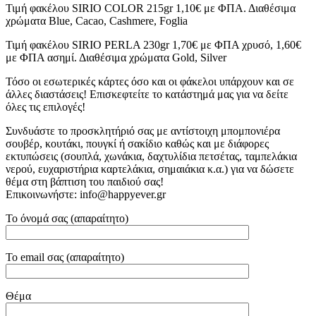
Τιμή φακέλου SIRIO COLOR 215gr 1,10€ με ΦΠΑ. Διαθέσιμα
χρώματα Blue, Cacao, Cashmere, Foglia
Τιμή φακέλου SIRIO PERLA 230gr 1,70€ με ΦΠΑ χρυσό, 1,60€
με ΦΠΑ ασημί. Διαθέσιμα χρώματα Gold, Silver
Τόσο οι εσωτερικές κάρτες όσο και οι φάκελοι υπάρχουν και σε
άλλες διαστάσεις! Επισκεφτείτε το κατάστημά μας για να δείτε
όλες τις επιλογές!
Συνδυάστε το προσκλητήριό σας με αντίστοιχη μπομπονιέρα
σουβέρ, κουτάκι, πουγκί ή σακίδιο καθώς και με διάφορες
εκτυπώσεις (σουπλά, χωνάκια, δαχτυλίδια πετσέτας, ταμπελάκια
νερού, ευχαριστήρια καρτελάκια, σημαιάκια κ.α.) για να δώσετε
θέμα στη βάπτιση του παιδιού σας!
Επικοινωνήστε: info@happyever.gr
Το όνομά σας (απαραίτητο)
Το email σας (απαραίτητο)
Θέμα