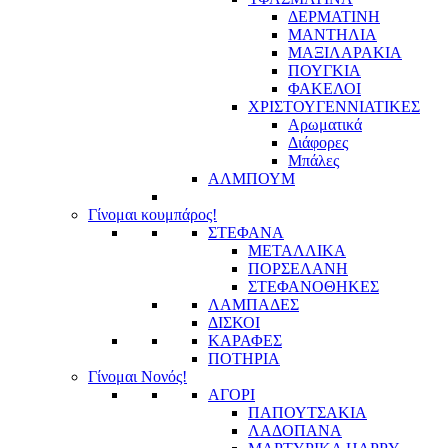
ΔΕΡΜΑΤΙΝΗ
ΜΑΝΤΗΛΙΑ
ΜΑΞΙΛΑΡΑΚΙΑ
ΠΟΥΓΚΙΑ
ΦΑΚΕΛΟΙ
ΧΡΙΣΤΟΥΓΕΝΝΙΑΤΙΚΕΣ
Αρωματικά
Διάφορες
Μπάλες
ΑΛΜΠΟΥΜ
Γίνομαι κουμπάρος!
ΣΤΕΦΑΝΑ
ΜΕΤΑΛΛΙΚΑ
ΠΟΡΣΕΛΑΝΗ
ΣΤΕΦΑΝΟΘΗΚΕΣ
ΛΑΜΠΑΔΕΣ
ΔΙΣΚΟΙ
ΚΑΡΑΦΕΣ
ΠΟΤΗΡΙΑ
Γίνομαι Νονός!
ΑΓΟΡΙ
ΠΑΠΟΥΤΣΑΚΙΑ
ΛΑΔΟΠΑΝΑ