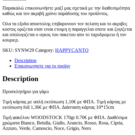
Παρακαλώ επικοινωνήστε μαζί μας σχετικά με την διαθεσιμότητα
καθώς και τον ακριβή χρόνο παράδοσης του προϊόντος.
Ολα τα εξοδα αποστολης επιβαρυνουν τον πελατη και το ακριβες
κοστος οριζεται οταν ειναι ετοιμη η παραγγελια οποτε και ζυγιζεται
και υπολογιζεται ο ογκος του πακετου απο το ταχυδρομειο ή τον
κουριερ.
SKU:
SYNW29
Category:
HAPPYCANTO
Description
Επικοινωνηστε για το προϊoν
Description
Προσκλητήριο για γάμο
Tιμή κάρτας με απλή εκτύπωση 1,10€ με ΦΠΑ. Tιμή κάρτας με
εκτύπωση foil 1,36€ με ΦΠΑ. Διάσταση κάρτας 10*15cm
Τιμή φακέλου WOODSTOCK 170gr 0.70€ με ΦΠΑ. Διαθέσιμα
χρώματα Bianco, Betulla, Giallo, Arancio, Rosso, Rosa, Cipria,
Azzuro, Verde, Camoscio, Noce, Grigio, Nero