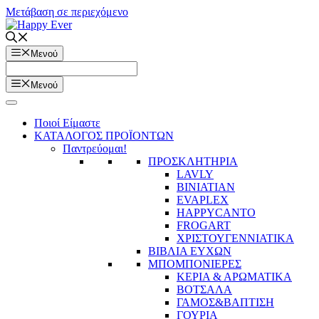
Μετάβαση σε περιεχόμενο
Μενού
Μενού
Ποιοί Είμαστε
ΚΑΤΑΛΟΓΟΣ ΠΡΟΪΟΝΤΩΝ
Παντρεύομαι!
ΠΡΟΣΚΛΗΤΗΡΙΑ
LAVLY
BINIATIAN
EVAPLEX
HAPPYCANTO
FROGART
ΧΡΙΣΤΟΥΓΕΝΝΙΑΤΙΚΑ
ΒΙΒΛΙΑ ΕΥΧΩΝ
ΜΠΟΜΠΟΝΙΕΡΕΣ
ΚΕΡΙΑ & ΑΡΩΜΑΤΙΚΑ
ΒΟΤΣΑΛΑ
ΓΑΜΟΣ&ΒΑΠΤΙΣΗ
ΓΟΥΡΙΑ