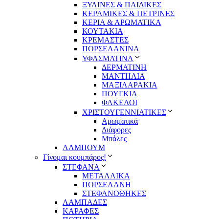
ΞΥΛΙΝΕΣ & ΠΑΙΔΙΚΕΣ
ΚΕΡΑΜΙΚΕΣ & ΠΕΤΡΙΝΕΣ
ΚΕΡΙΑ & ΑΡΩΜΑΤΙΚΑ
ΚΟΥΤΑΚΙΑ
ΚΡΕΜΑΣΤΕΣ
ΠΟΡΣΕΛΑΝΙΝΑ
ΥΦΑΣΜΑΤΙΝA
ΔΕΡΜΑΤΙΝΗ
ΜΑΝΤΗΛΙΑ
ΜΑΞΙΛΑΡΑΚΙΑ
ΠΟΥΓΚΙΑ
ΦΑΚΕΛΟΙ
ΧΡΙΣΤΟΥΓΕΝΝΙΑΤΙΚΕΣ
Αρωματικά
Διάφορες
Μπάλες
ΑΛΜΠΟΥΜ
Γίνομαι κουμπάρος!
ΣΤΕΦΑΝΑ
ΜΕΤΑΛΛΙΚΑ
ΠΟΡΣΕΛΑΝΗ
ΣΤΕΦΑΝΟΘΗΚΕΣ
ΛΑΜΠΑΔΕΣ
ΚΑΡΑΦΕΣ