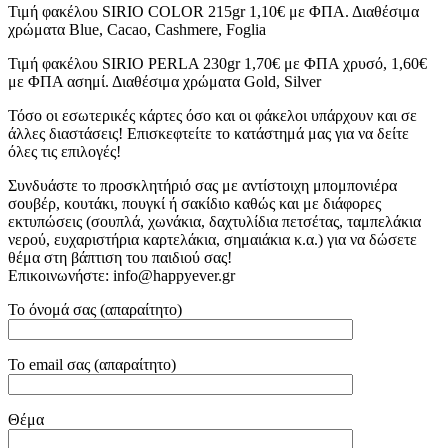
Τιμή φακέλου SIRIO COLOR 215gr 1,10€ με ΦΠΑ. Διαθέσιμα
χρώματα Blue, Cacao, Cashmere, Foglia
Τιμή φακέλου SIRIO PERLA 230gr 1,70€ με ΦΠΑ χρυσό, 1,60€
με ΦΠΑ ασημί. Διαθέσιμα χρώματα Gold, Silver
Τόσο οι εσωτερικές κάρτες όσο και οι φάκελοι υπάρχουν και σε
άλλες διαστάσεις! Επισκεφτείτε το κατάστημά μας για να δείτε
όλες τις επιλογές!
Συνδυάστε το προσκλητήριό σας με αντίστοιχη μπομπονιέρα
σουβέρ, κουτάκι, πουγκί ή σακίδιο καθώς και με διάφορες
εκτυπώσεις (σουπλά, χωνάκια, δαχτυλίδια πετσέτας, ταμπελάκια
νερού, ευχαριστήρια καρτελάκια, σημαιάκια κ.α.) για να δώσετε
θέμα στη βάπτιση του παιδιού σας!
Επικοινωνήστε: info@happyever.gr
Το όνομά σας (απαραίτητο)
Το email σας (απαραίτητο)
Θέμα