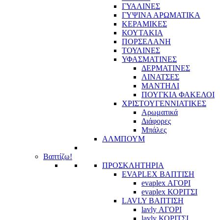
ΓΥΑΛΙΝΕΣ
ΓΥΨΙΝΑ ΑΡΩΜΑΤΙΚΑ
ΚΕΡΑΜΙΚΕΣ
ΚΟΥΤΑΚΙΑ
ΠΟΡΣΕΛΑΝΗ
ΤΟΥΛΙΝΕΣ
ΥΦΑΣΜΑΤΙΝΕΣ
ΔΕΡΜΑΤΙΝΕΣ
ΛΙΝΑΤΣΕΣ
ΜΑΝΤΗΛΙ
ΠΟΥΓΚΙΑ ΦΑΚΕΛΟΙ
ΧΡΙΣΤΟΥΓΕΝΝΙΑΤΙΚΕΣ
Αρωματικά
Διάφορες
Μπάλες
ΑΛΜΠΟΥΜ
Βαπτίζω!
ΠΡΟΣΚΛΗΤΗΡΙΑ
EVAPLEX ΒΑΠΤΙΣΗ
evaplex ΑΓΟΡΙ
evaplex ΚΟΡΙΤΣΙ
LAVLY ΒΑΠΤΙΣΗ
lavly ΑΓΟΡΙ
lavly ΚΟΡΙΤΣΙ