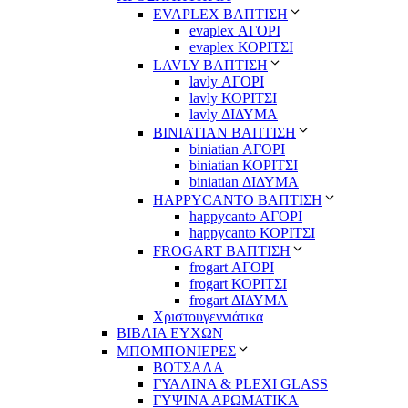
EVAPLEX ΒΑΠΤΙΣΗ
evaplex ΑΓΟΡΙ
evaplex ΚΟΡΙΤΣΙ
LAVLY ΒΑΠΤΙΣΗ
lavly ΑΓΟΡΙ
lavly ΚΟΡΙΤΣΙ
lavly ΔΙΔΥΜΑ
ΒΙΝΙΑΤΙΑΝ ΒΑΠΤΙΣΗ
biniatian ΑΓΟΡΙ
biniatian ΚΟΡΙΤΣΙ
biniatian ΔΙΔΥΜΑ
HAPPYCANTO ΒΑΠΤΙΣΗ
happycanto ΑΓΟΡΙ
happycanto ΚΟΡΙΤΣΙ
FROGART ΒΑΠΤΙΣΗ
frogart ΑΓΟΡΙ
frogart ΚΟΡΙΤΣΙ
frogart ΔΙΔΥΜΑ
Χριστουγεννιάτικα
ΒΙΒΛΙΑ ΕΥΧΩΝ
ΜΠΟΜΠΟΝΙΕΡΕΣ
ΒΟΤΣΑΛΑ
ΓΥΑΛΙΝΑ & PLEXI GLASS
ΓΥΨΙΝΑ ΑΡΩΜΑΤΙΚΑ