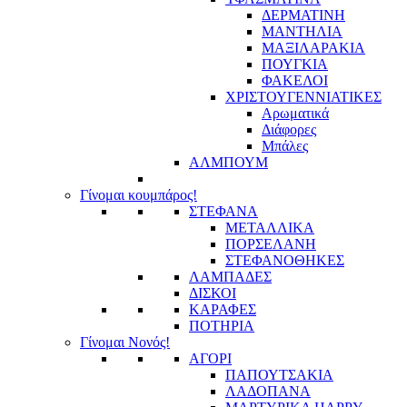
ΔΕΡΜΑΤΙΝΗ
ΜΑΝΤΗΛΙΑ
ΜΑΞΙΛΑΡΑΚΙΑ
ΠΟΥΓΚΙΑ
ΦΑΚΕΛΟΙ
ΧΡΙΣΤΟΥΓΕΝΝΙΑΤΙΚΕΣ
Αρωματικά
Διάφορες
Μπάλες
ΑΛΜΠΟΥΜ
Γίνομαι κουμπάρος!
ΣΤΕΦΑΝΑ
ΜΕΤΑΛΛΙΚΑ
ΠΟΡΣΕΛΑΝΗ
ΣΤΕΦΑΝΟΘΗΚΕΣ
ΛΑΜΠΑΔΕΣ
ΔΙΣΚΟΙ
ΚΑΡΑΦΕΣ
ΠΟΤΗΡΙΑ
Γίνομαι Νονός!
ΑΓΟΡΙ
ΠΑΠΟΥΤΣΑΚΙΑ
ΛΑΔΟΠΑΝΑ