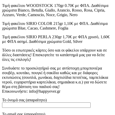
Τιμή φακέλου WOODSTOCK 170gr 0.70€ με ΦΠΑ. Διαθέσιμα
χρώματα Bianco, Betulla, Giallo, Arancio, Rosso, Rosa, Cipria,
Azzuro, Verde, Camoscio, Noce, Grigio, Nero
Τιμή φακέλου SIRIO COLOR 215gr 1,10€ με ΦΠΑ. Διαθέσιμα
χρώματα Blue, Cacao, Cashmere, Foglia
Τιμή φακέλου SIRIO PERLA 230gr 1,70€ με ΦΠΑ χρυσό, 1,60€
με ΦΠΑ ασημί. Διαθέσιμα χρώματα Gold, Silver
Τόσο οι εσωτερικές κάρτες όσο και οι φάκελοι υπάρχουν και σε
άλλες διαστάσεις! Επισκεφτείτε το κατάστημά μας για να δείτε
όλες τις επιλογές!
Συνδυάστε το προσκλητήριό σας με αντίστοιχη μπομπονιέρα
σουβέρ, κουτάκι, πουγκί ή σακίδιο καθώς και με διάφορες
εκτυπώσεις (σουπλά, χωνάκια, δαχτυλίδια πετσέτας, ταμπελάκια
νερού, ευχαριστήρια καρτελάκια, σημαιάκια κ.α.) για να δώσετε
θέμα στη βάπτιση του παιδιού σας!
Επικοινωνήστε: info@happyever.gr
Το όνομά σας (απαραίτητο)
Το email σας (απαραίτητο)