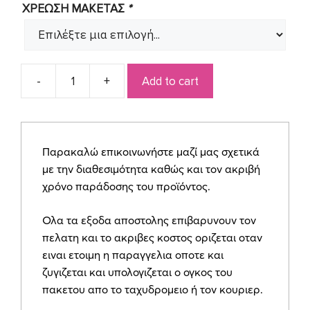
ΧΡΕΩΣΗ ΜΑΚΕΤΑΣ
*
Add to cart
Προσκλητήριο
για
γάμο
SYNW10
Παρακαλώ επικοινωνήστε μαζί μας σχετικά
quantity
με την διαθεσιμότητα καθώς και τον ακριβή
χρόνο παράδοσης του προϊόντος.
Ολα τα εξοδα αποστολης επιβαρυνουν τον
πελατη και το ακριβες κοστος οριζεται οταν
ειναι ετοιμη η παραγγελια οποτε και
ζυγιζεται και υπολογιζεται ο ογκος του
πακετου απο το ταχυδρομειο ή τον κουριερ.