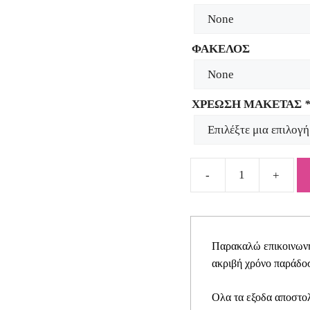
ΦΑΚΕΛΟΣ
ΧΡΕΩΣΗ ΜΑΚΕΤΑΣ
Προσκλητήριο
για
κοριτσάκι
φλαμίνγκο
Παρακαλώ επικοινωνήσ
SYNG28
ακριβή χρόνο παράδοσ
quantity
Ολα τα εξοδα αποστολ