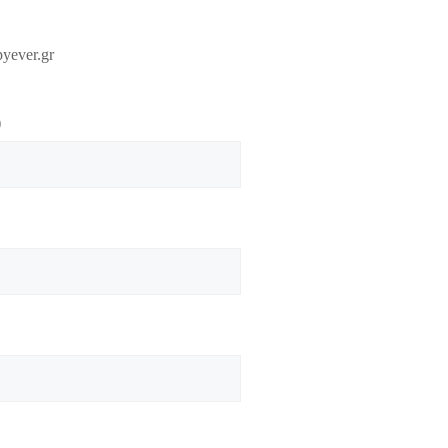
yever.gr
)