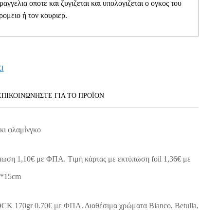
αραγγελια οποτε και ζυγιζεται και υπολογιζεται ο ογκος του
ρομειο ή τον κουριερ.
ΣΙ
ΕΠΙΚΟΙΝΩΝΗΣΤΕ ΓΙΑ ΤΟ ΠΡΟΪOΝ
κι φλαμίνγκο
πωση 1,10€ με ΦΠΑ. Tιμή κάρτας με εκτύπωση foil 1,36€ με
0*15cm
 170gr 0.70€ με ΦΠΑ. Διαθέσιμα χρώματα Bianco, Betulla,