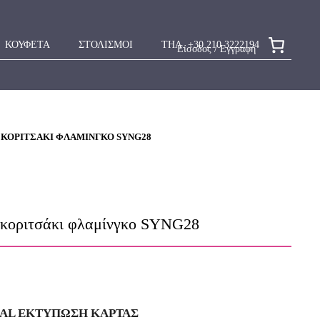
ΚΟΥΦΕΤΑ
ΣΤΟΛΙΣΜΟΙ
ΤΗΛ. +30 210 3222194
Είσοδος / Εγγραφή
 ΚΟΡΙΤΣΆΚΙ ΦΛΑΜΊΝΓΚΟ SYNG28
 κοριτσάκι φλαμίνγκο SYNG28
IAL ΕΚΤΥΠΩΣΗ KAΡΤΑΣ