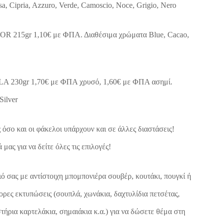
sa, Cipria, Azzuro, Verde, Camoscio, Noce, Grigio, Nero
R 215gr 1,10€ με ΦΠΑ. Διαθέσιμα χρώματα Blue, Cacao,
A 230gr 1,70€ με ΦΠΑ χρυσό, 1,60€ με ΦΠΑ ασημί.
Silver
 όσο και οι φάκελοι υπάρχουν και σε άλλες διαστάσεις!
μας για να δείτε όλες τις επιλογές!
ό σας με αντίστοιχη μπομπονιέρα σουβέρ, κουτάκι, πουγκί ή
ορες εκτυπώσεις (σουπλά, χωνάκια, δαχτυλίδια πετσέτας,
τήρια καρτελάκια, σημαιάκια κ.α.) για να δώσετε θέμα στη