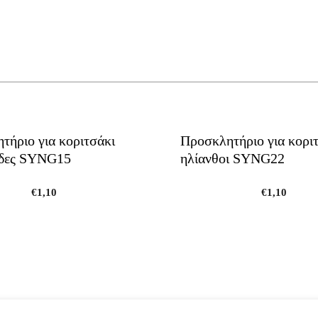
τήριο για κοριτσάκι
Προσκλητήριο για κορι
ύδες SYNG15
ηλίανθοι SYNG22
€
1,10
€
1,10