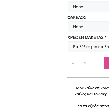
ΦΑΚΕΛΟΣ
ΧΡΕΩΣΗ ΜΑΚΕΤΑΣ
*
Προσκλητήριο
για
κοριτσάκι
ροζ
Παρακαλώ επικοινων
νερά
καθώς και τον ακρ
SYNG32
quantity
Ολα τα εξοδα αποσ