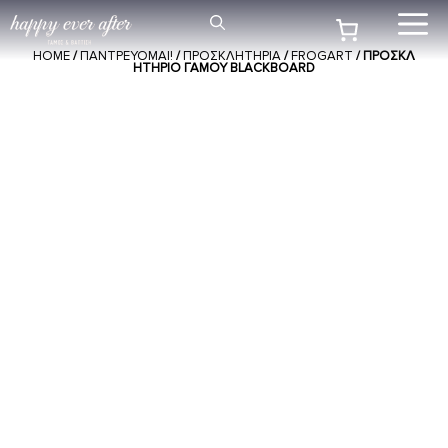
Μετάβαση
Me
σε
HOME
/
ΠΑΝΤΡΕΥΟΜΑΙ!
/
ΠΡΟΣΚΛΗΤΉΡΙΑ
/
FROGART
/ ΠΡΟΣΚΛ
περιεχόμενο
ΗΤΉΡΙΟ ΓΆΜΟΥ BLACKBOARD