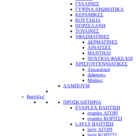
ΓΥΑΛΙΝΕΣ
ΓΥΨΙΝΑ ΑΡΩΜΑΤΙΚΑ
ΚΕΡΑΜΙΚΕΣ
ΚΟΥΤΑΚΙΑ
ΠΟΡΣΕΛΑΝΗ
ΤΟΥΛΙΝΕΣ
ΥΦΑΣΜΑΤΙΝΕΣ
ΔΕΡΜΑΤΙΝΕΣ
ΛΙΝΑΤΣΕΣ
ΜΑΝΤΗΛΙ
ΠΟΥΓΚΙΑ ΦΑΚΕΛΟΙ
ΧΡΙΣΤΟΥΓΕΝΝΙΑΤΙΚΕΣ
Αρωματικά
Διάφορες
Μπάλες
ΑΛΜΠΟΥΜ
Βαπτίζω!
ΠΡΟΣΚΛΗΤΗΡΙΑ
EVAPLEX ΒΑΠΤΙΣΗ
evaplex ΑΓΟΡΙ
evaplex ΚΟΡΙΤΣΙ
LAVLY ΒΑΠΤΙΣΗ
lavly ΑΓΟΡΙ
lavly ΚΟΡΙΤΣΙ