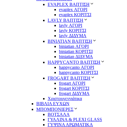
EVAPLEX ΒΑΠΤΙΣΗ
evaplex ΑΓΟΡΙ
evaplex ΚΟΡΙΤΣΙ
LAVLY ΒΑΠΤΙΣΗ
lavly ΑΓΟΡΙ
lavly ΚΟΡΙΤΣΙ
lavly ΔΙΔΥΜΑ
ΒΙΝΙΑΤΙΑΝ ΒΑΠΤΙΣΗ
biniatian ΑΓΟΡΙ
biniatian ΚΟΡΙΤΣΙ
biniatian ΔΙΔΥΜΑ
HAPPYCANTO ΒΑΠΤΙΣΗ
happycanto ΑΓΟΡΙ
happycanto ΚΟΡΙΤΣΙ
FROGART ΒΑΠΤΙΣΗ
frogart ΑΓΟΡΙ
frogart ΚΟΡΙΤΣΙ
frogart ΔΙΔΥΜΑ
Χριστουγεννιάτικα
ΒΙΒΛΙΑ ΕΥΧΩΝ
ΜΠΟΜΠΟΝΙΕΡΕΣ
ΒΟΤΣΑΛΑ
ΓΥΑΛΙΝΑ & PLEXI GLASS
ΓΥΨΙΝΑ ΑΡΩΜΑΤΙΚΑ