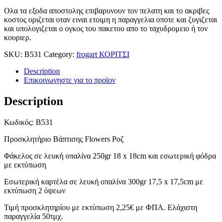
Ολα τα εξοδα αποστολης επιβαρυνουν τον πελατη και το ακριβες
κοστος οριζεται οταν ειναι ετοιμη η παραγγελια οποτε και ζυγιζεται
και υπολογιζεται ο ογκος του πακετου απο το ταχυδρομειο ή τον
κουριερ.
SKU:
B531
Category:
frogart ΚΟΡΙΤΣΙ
Description
Επικοινωνηστε για το προϊoν
Description
Κωδικός: B531
Προσκλητήριο Βάπτισης Flowers Ροζ
Φάκελος σε λευκή οπαλίνα 250gr 18 x 18cm και εσωτερική φόδρα
με εκτύπωση
Εσωτερική καρτέλα σε λευκή οπαλίνα 300gr 17,5 x 17,5cm με
εκτύπωση 2 όψεων
Τιμή προσκλητηρίου με εκτύπωση 2,25€ με ΦΠΑ. Ελάχιστη
παραγγελία 50τμχ.