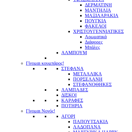
ΔΕΡΜΑΤΙΝΗ
ΜΑΝΤΗΛΙΑ
ΜΑΞΙΛΑΡΑΚΙΑ
ΠΟΥΓΚΙΑ
ΦΑΚΕΛΟΙ
ΧΡΙΣΤΟΥΓΕΝΝΙΑΤΙΚΕΣ
Αρωματικά
Διάφορες
Μπάλες
ΑΛΜΠΟΥΜ
Γίνομαι κουμπάρος!
ΣΤΕΦΑΝΑ
ΜΕΤΑΛΛΙΚΑ
ΠΟΡΣΕΛΑΝΗ
ΣΤΕΦΑΝΟΘΗΚΕΣ
ΛΑΜΠΑΔΕΣ
ΔΙΣΚΟΙ
ΚΑΡΑΦΕΣ
ΠΟΤΗΡΙΑ
Γίνομαι Νονός!
ΑΓΟΡΙ
ΠΑΠΟΥΤΣΑΚΙΑ
ΛΑΔΟΠΑΝΑ