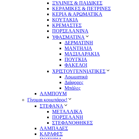
ΞΥΛΙΝΕΣ & ΠΑΙΔΙΚΕΣ
ΚΕΡΑΜΙΚΕΣ & ΠΕΤΡΙΝΕΣ
ΚΕΡΙΑ & ΑΡΩΜΑΤΙΚΑ
ΚΟΥΤΑΚΙΑ
ΚΡΕΜΑΣΤΕΣ
ΠΟΡΣΕΛΑΝΙΝΑ
ΥΦΑΣΜΑΤΙΝA
ΔΕΡΜΑΤΙΝΗ
ΜΑΝΤΗΛΙΑ
ΜΑΞΙΛΑΡΑΚΙΑ
ΠΟΥΓΚΙΑ
ΦΑΚΕΛΟΙ
ΧΡΙΣΤΟΥΓΕΝΝΙΑΤΙΚΕΣ
Αρωματικά
Διάφορες
Μπάλες
ΑΛΜΠΟΥΜ
Γίνομαι κουμπάρος!
ΣΤΕΦΑΝΑ
ΜΕΤΑΛΛΙΚΑ
ΠΟΡΣΕΛΑΝΗ
ΣΤΕΦΑΝΟΘΗΚΕΣ
ΛΑΜΠΑΔΕΣ
ΚΑΡΑΦΕΣ