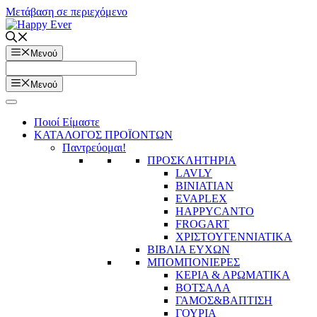
Μετάβαση σε περιεχόμενο
Μενού
Μενού
Ποιοί Είμαστε
ΚΑΤΑΛΟΓΟΣ ΠΡΟΪΟΝΤΩΝ
Παντρεύομαι!
ΠΡΟΣΚΛΗΤΗΡΙΑ
LAVLY
BINIATIAN
EVAPLEX
HAPPYCANTO
FROGART
ΧΡΙΣΤΟΥΓΕΝΝΙΑΤΙΚΑ
ΒΙΒΛΙΑ ΕΥΧΩΝ
ΜΠΟΜΠΟΝΙΕΡΕΣ
ΚΕΡΙΑ & ΑΡΩΜΑΤΙΚΑ
ΒΟΤΣΑΛΑ
ΓΑΜΟΣ&ΒΑΠΤΙΣΗ
ΓΟΥΡΙΑ